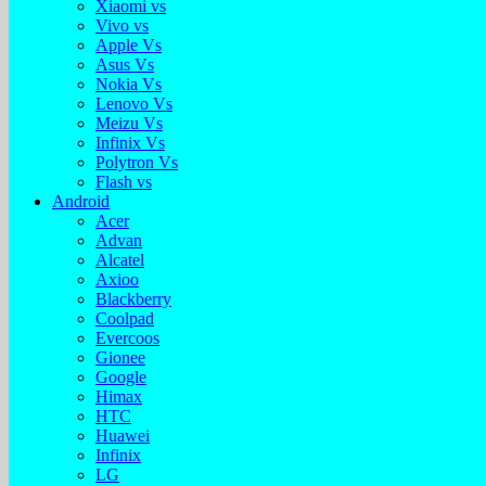
Xiaomi vs
Vivo vs
Apple Vs
Asus Vs
Nokia Vs
Lenovo Vs
Meizu Vs
Infinix Vs
Polytron Vs
Flash vs
Android
Acer
Advan
Alcatel
Axioo
Blackberry
Coolpad
Evercoos
Gionee
Google
Himax
HTC
Huawei
Infinix
LG