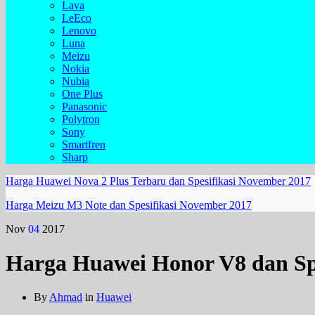
Lava
LeEco
Lenovo
Luna
Meizu
Nokia
Nubia
One Plus
Panasonic
Polytron
Sony
Smartfren
Sharp
Harga Huawei Nova 2 Plus Terbaru dan Spesifikasi November 2017
Harga Meizu M3 Note dan Spesifikasi November 2017
Nov
04
2017
Harga Huawei Honor V8 dan Sp
By
Ahmad
in
Huawei