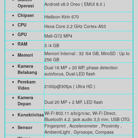
Android v8.0 Oreo ( EMUI 8.0 )
Operasi
Chipset
Hisilicon Kirin 670
CPU
Hexa Core 2.2 GHz Cortex-A53
GPU
Mali-G72 MP4
RAM
3 /4 GB
Memori Internal : 32 /64 GB, MiroSD : Up to
Memori
256 GB
Kamera
Dual 16 MP + 20 MP, phase detection
Belakang
autofocus, Dual-LED flash
Perekam
2160p@30fps ( Ultra HD )
Video
Kamera
Dual 20 MP + 2 MP, LED flash
Depan
Wi-Fi 802.11 a/b/g/n/ac, Wi-Fi Direct,
Konektivitas
Bluetooth 4.2, jack audio 3,5 mm, USB OTG
Fingerprint , Accelerometer , Proximity ,
Sensor
AmbientLight , Gyrosope, Compass