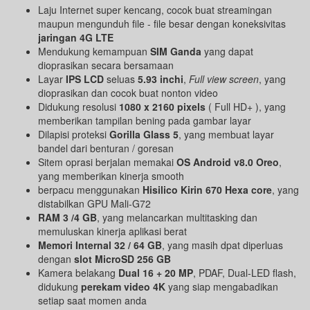
Laju Internet super kencang, cocok buat streamingan
maupun mengunduh file - file besar dengan koneksivitas
jaringan 4G LTE
Mendukung kemampuan
SIM Ganda
yang dapat
dioprasikan secara bersamaan
Layar
IPS LCD
seluas
5.93 inchi
,
Full view screen
, yang
dioprasikan dan cocok buat nonton video
Didukung resolusi
1080 x 2160 pixels
( Full HD+ ), yang
memberikan tampilan bening pada gambar layar
Dilapisi proteksi
Gorilla Glass 5
, yang membuat layar
bandel dari benturan / goresan
Sitem oprasi berjalan memakai
OS Android v8.0 Oreo
,
yang memberikan kinerja smooth
berpacu menggunakan
Hisilico Kirin 670 Hexa core
, yang
distabilkan GPU Mali-G72
RAM 3 /4 GB
, yang melancarkan multitasking dan
memuluskan kinerja aplikasi berat
Memori Internal 32 / 64 GB
, yang masih dpat diperluas
dengan
slot MicroSD 256 GB
Kamera belakang
Dual 16 + 20 MP
, PDAF, Dual-LED flash,
didukung
perekam video 4K
yang siap mengabadikan
setiap saat momen anda