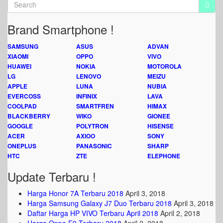
Brand Smartphone !
SAMSUNG
ASUS
ADVAN
XIAOMI
OPPO
VIVO
HUAWEI
NOKIA
MOTOROLA
LG
LENOVO
MEIZU
APPLE
LUNA
NUBIA
EVERCOSS
INFINIX
LAVA
COOLPAD
SMARTFREN
HIMAX
BLACKBERRY
WIKO
GIONEE
GOOGLE
POLYTRON
HISENSE
ACER
AXIOO
SONY
ONEPLUS
PANASONIC
SHARP
HTC
ZTE
ELEPHONE
Update Terbaru !
Harga Honor 7A Terbaru 2018
April 3, 2018
Harga Samsung Galaxy J7 Duo Terbaru 2018
April 3, 2018
Daftar Harga HP VIVO Terbaru April 2018
April 2, 2018