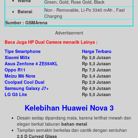
Warna
Green, Gold, Rose Gold, Black
Non - Removable, Li-Po 3340 mAh , Fast
Baterai
Charging
Sumber : GSMArena
Advertisement
Baca Juga HP Dual Camera menarik Lainya :
Tipe Smartphone
Harga Terbaru
Xiaomi Mi5x
Rp 3,8 Jutaan
Asus Zenfone 4 ZE554KL
Rp 5,3 Jutaan
Oppo R11
Rp 7,5 Jutaan
Meizu M6 Note
Rp 3,4 Jutaan
Coolpad Cool Dual
Rp 2,9 Jutaan
Samsung Galaxy J7+
Rp 4,9 Jutaan
LG G5 Lite
Rp 5,5 Jutaan
Kelebihan Huawei Nova 3
Desain sedap dipandang mata, karena terlihat mewah dan
elegan berkat taburan
bahan metal
Tampilan semakin berkelas dan cantik dengan sentuhan
2.5 D Curved Glass