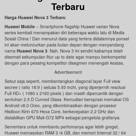
Terbaru
Harga Huawei Nova 3 Terbaru
Huawei Mobile
– Smartphone flagship Huawei varian Nova
series kembali menampakan diri beberapa waktu lalu di Media
Sosial China ! Dan menurut data yang tertera didalamnya ponsel
ini akan meluncurkan pada bulan depan dengan menyandang
nama
Huawei Nova 3
. Nah, Nova 3 ini sendiri kabarnya telah
disemati sekumpulan fitur up to date agar mampu berkompetisi
dengan para pesaing kompetitor disegmen menengah keatas.
Advertisement
Sebut saja seperti, membentangkan diagonal layar Full view
secree ( ratio 18:9 ) seluas 5.93 inchi, yang diperjernih resolusi
Full HD+ ( 1080 x 2160 pixels ) dan masih dipercantik dengan
sentuhan 2.5 D Curved Glass. Kemudian beroprasi memakai OS
Android v8.0 Oreo, yang dikombinasikan dengan prosesor
Hisilicon Kirin 670 Hexa Core, berkecepatan 2.2 GHz dan
distabilkan GPU Mali-G72 MP4 sebagai pengelola grafisnya.
Sementara untuk membantu perfomanya agar lebih greget,
Huawei memasokan RAM 3 /4 GB, dan memori Internal 32 / 64