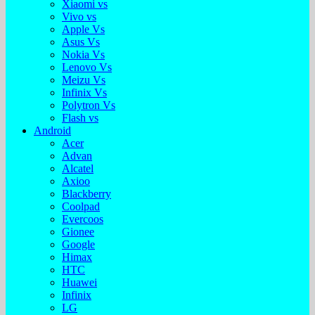
Xiaomi vs
Vivo vs
Apple Vs
Asus Vs
Nokia Vs
Lenovo Vs
Meizu Vs
Infinix Vs
Polytron Vs
Flash vs
Android
Acer
Advan
Alcatel
Axioo
Blackberry
Coolpad
Evercoos
Gionee
Google
Himax
HTC
Huawei
Infinix
LG