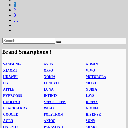
1
2
3
…
11
Brand Smartphone !
SAMSUNG
ASUS
ADVAN
XIAOMI
OPPO
VIVO
HUAWEI
NOKIA
MOTOROLA
LG
LENOVO
MEIZU
APPLE
LUNA
NUBIA
EVERCOSS
INFINIX
LAVA
COOLPAD
SMARTFREN
HIMAX
BLACKBERRY
WIKO
GIONEE
GOOGLE
POLYTRON
HISENSE
ACER
AXIOO
SONY
ONEPLUS
PANASONIC
SHARP