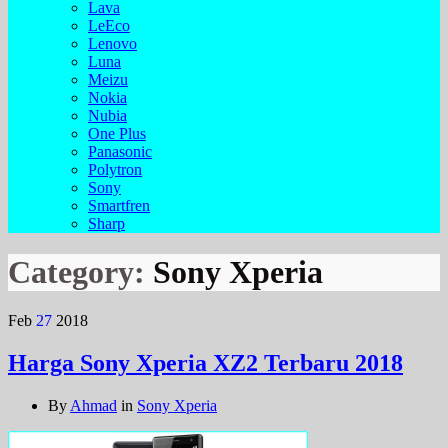
Lava
LeEco
Lenovo
Luna
Meizu
Nokia
Nubia
One Plus
Panasonic
Polytron
Sony
Smartfren
Sharp
Category:
Sony Xperia
Feb
27
2018
Harga Sony Xperia XZ2 Terbaru 2018
By
Ahmad
in
Sony Xperia