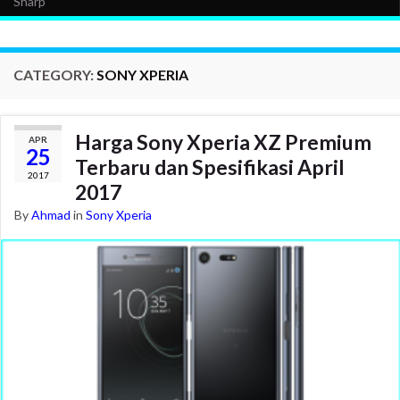
Sharp
CATEGORY:
SONY XPERIA
Harga Sony Xperia XZ Premium
APR
25
Terbaru dan Spesifikasi April
2017
2017
By
Ahmad
in
Sony Xperia