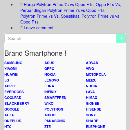
Harga Polytron Prime 7s vs Oppo F1s
,
Oppo F1s Vs
,
Perbandingan Polytron Prime 7s vs Oppo F1s
,
Polytron Prime 7s Vs
,
Spesifikasi Polytron Prime 7s vs
Oppo F1s
Leave comment
Brand Smartphone !
SAMSUNG
ASUS
ADVAN
XIAOMI
OPPO
VIVO
HUAWEI
NOKIA
MOTOROLA
LG
LENOVO
MEIZU
APPLE
LUNA
NUBIA
EVERCOSS
INFINIX
LAVA
COOLPAD
SMARTFREN
HIMAX
BLACKBERRY
WIKO
GIONEE
GOOGLE
POLYTRON
HISENSE
ACER
AXIOO
SONY
ONEPLUS
PANASONIC
SHARP
HTC
ZTE
ELEPHONE