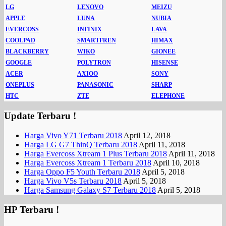
LG
LENOVO
MEIZU
APPLE
LUNA
NUBIA
EVERCOSS
INFINIX
LAVA
COOLPAD
SMARTFREN
HIMAX
BLACKBERRY
WIKO
GIONEE
GOOGLE
POLYTRON
HISENSE
ACER
AXIOO
SONY
ONEPLUS
PANASONIC
SHARP
HTC
ZTE
ELEPHONE
Update Terbaru !
Harga Vivo Y71 Terbaru 2018
April 12, 2018
Harga LG G7 ThinQ Terbaru 2018
April 11, 2018
Harga Evercoss Xtream 1 Plus Terbaru 2018
April 11, 2018
Harga Evercoss Xtream 1 Terbaru 2018
April 10, 2018
Harga Oppo F5 Youth Terbaru 2018
April 5, 2018
Harga Vivo V5s Terbaru 2018
April 5, 2018
Harga Samsung Galaxy S7 Terbaru 2018
April 5, 2018
HP Terbaru !