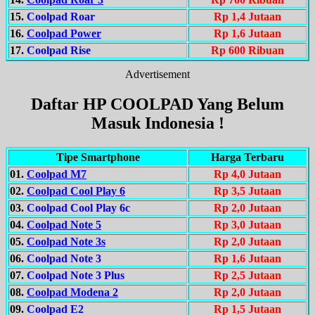
15.
Coolpad Roar
Rp 1,4 Jutaan
16.
Coolpad Power
Rp 1,6 Jutaan
17.
Coolpad Rise
Rp 600 Ribuan
Advertisement
Daftar HP COOLPAD Yang Belum
Masuk Indonesia !
Tipe Smartphone
Harga Terbaru
01.
Coolpad M7
Rp 4,0 Jutaan
02.
Coolpad Cool Play 6
Rp 3,5 Jutaan
03.
Coolpad Cool Play 6c
Rp 2,0 Jutaan
04.
Coolpad Note 5
Rp 3,0 Jutaan
05.
Coolpad Note 3s
Rp 2,0 Jutaan
06.
Coolpad Note 3
Rp 1,6 Jutaan
07.
Coolpad Note 3 Plus
Rp 2,5 Jutaan
08.
Coolpad Modena 2
Rp 2,0 Jutaan
09.
Coolpad E2
Rp 1,5 Jutaan