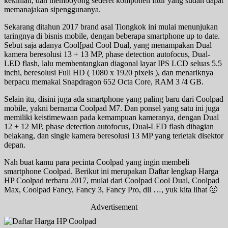
kekinian, dan memboyong sederet komponen fitur yang sudah dapat
memanajakan sipenggunanya.
Sekarang ditahun 2017 brand asal Tiongkok ini mulai menunjukan
taringnya di bisnis mobile, dengan beberapa smartphone up to date.
Sebut saja adanya Cool[pad Cool Dual, yang menampakan Dual
kamera beresolusi 13 + 13 MP, phase detection autofocus, Dual-
LED flash, lalu membentangkan diagonal layar IPS LCD seluas 5.5
inchi, beresolusi Full HD ( 1080 x 1920 pixels ), dan menariknya
berpacu memakai Snapdragon 652 Octa Core, RAM 3 /4 GB.
Selain itu, disini juga ada smartphone yang paling baru dari Coolpad
mobile, yakni bernama Coolpad M7. Dan ponsel yang satu ini juga
memiliki keistimewaan pada kemampuan kameranya, dengan Dual
12 + 12 MP, phase detection autofocus, Dual-LED flash dibagian
belakang, dan single kamera beresolusi 13 MP yang terletak disektor
depan.
Nah buat kamu para pecinta Coolpad yang ingin membeli
smartphone Coolpad. Berikut ini merupakan Daftar lengkap Harga
HP Coolpad terbaru 2017, mulai dari Coolpad Cool Dual, Coolpad
Max, Coolpad Fancy, Fancy 3, Fancy Pro, dll …, yuk kita lihat 🙂
Advertisement