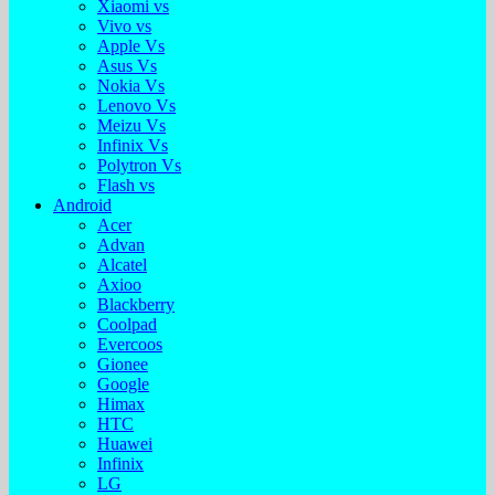
Xiaomi vs
Vivo vs
Apple Vs
Asus Vs
Nokia Vs
Lenovo Vs
Meizu Vs
Infinix Vs
Polytron Vs
Flash vs
Android
Acer
Advan
Alcatel
Axioo
Blackberry
Coolpad
Evercoos
Gionee
Google
Himax
HTC
Huawei
Infinix
LG