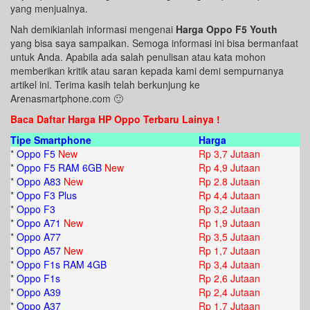
yang menjualnya.
Nah demikianlah informasi mengenai
Harga Oppo F5 Youth
yang bisa saya sampaikan. Semoga informasi ini bisa bermanfaat
untuk Anda. Apabila ada salah penulisan atau kata mohon
memberikan kritik atau saran kepada kami demi sempurnanya
artikel ini. Terima kasih telah berkunjung ke
Arenasmartphone.com 🙂
Baca Daftar Harga HP Oppo Terbaru Lainya !
Tipe Smartphone
Harga
*
Oppo F5
New
Rp 3,7 Jutaan
*
Oppo F5 RAM 6GB
New
Rp 4,9 Jutaan
*
Oppo A83
New
Rp 2.8 Jutaan
*
Oppo F3 Plus
Rp 4,4 Jutaan
*
Oppo F3
Rp 3,2 Jutaan
*
Oppo A71
New
Rp 1,9 Jutaan
*
Oppo A77
Rp 3,5 Jutaan
*
Oppo A57
New
Rp 1,7 Jutaan
*
Oppo F1s RAM 4GB
Rp 3,4 Jutaan
*
Oppo F1s
Rp 2,6 Jutaan
*
Oppo A39
Rp 2,4 Jutaan
*
Oppo A37
Rp 1,7 Jutaan