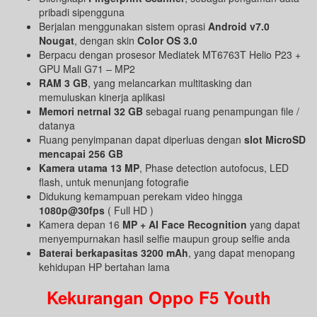
pribadi sipengguna
Berjalan menggunakan sistem oprasi
Android v7.0
Nougat
, dengan skin
Color OS 3.0
Berpacu dengan prosesor Mediatek MT6763T Helio P23 +
GPU Mali G71 – MP2
RAM 3 GB
, yang melancarkan multitasking dan
memuluskan kinerja aplikasi
Memori netrnal 32 GB
sebagai ruang penampungan file /
datanya
Ruang penyimpanan dapat diperluas dengan
slot MicroSD
mencapai 256 GB
Kamera utama 13 MP
, Phase detection autofocus, LED
flash, untuk menunjang fotografie
Didukung kemampuan perekam video hingga
1080p@30fps
( Full HD )
Kamera depan 16
MP + AI Face Recognition
yang dapat
menyempurnakan hasil selfie maupun group selfie anda
Baterai berkapasitas 3200 mAh
, yang dapat menopang
kehidupan HP bertahan lama
Kekurangan Oppo F5 Youth