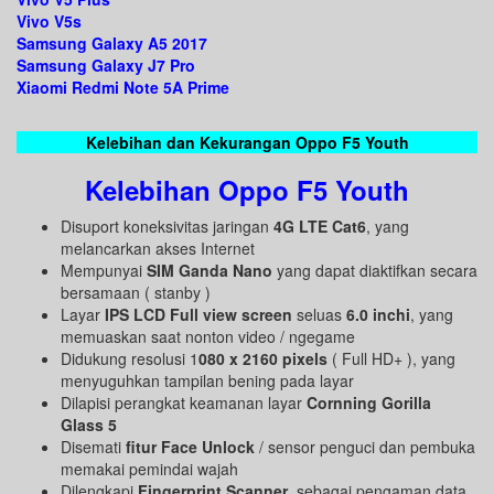
Vivo V5s
Samsung Galaxy A5 2017
Samsung Galaxy J7 Pro
Xiaomi Redmi Note 5A Prime
Kelebihan dan Kekurangan Oppo F5 Youth
Kelebihan Oppo F5 Youth
Disuport koneksivitas jaringan
4G LTE Cat6
, yang
melancarkan akses Internet
Mempunyai
SIM Ganda Nano
yang dapat diaktifkan secara
bersamaan ( stanby )
Layar
IPS LCD Full view screen
seluas
6.0 inchi
, yang
memuaskan saat nonton video / ngegame
Didukung resolusi 1
080 x 2160 pixels
( Full HD+ ), yang
menyuguhkan tampilan bening pada layar
Dilapisi perangkat keamanan layar
Cornning Gorilla
Glass 5
Disemati
fitur Face Unlock
/ sensor penguci dan pembuka
memakai pemindai wajah
Dilengkapi
Fingerprint Scanner
, sebagai pengaman data