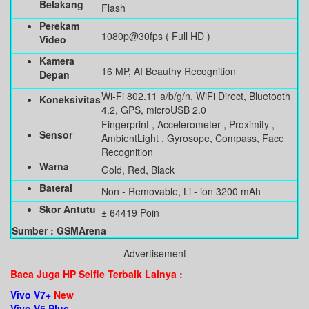
Belakang
Flash
Perekam
1080p@30fps ( Full HD )
Video
Kamera
16 MP, AI Beauthy Recognition
Depan
Wi-Fi 802.11 a/b/g/n, WiFi Direct, Bluetooth
Koneksivitas
4.2, GPS, microUSB 2.0
Fingerprint , Accelerometer , Proximity ,
Sensor
AmbientLight , Gyrosope, Compass, Face
Recognition
Warna
Gold, Red, Black
Baterai
Non - Removable, Li - ion 3200 mAh
Skor Antutu
± 64419 Poin
Sumber : GSMArena
Advertisement
Baca Juga HP Selfie Terbaik Lainya :
Vivo V7+
New
Vivo V5 Plus