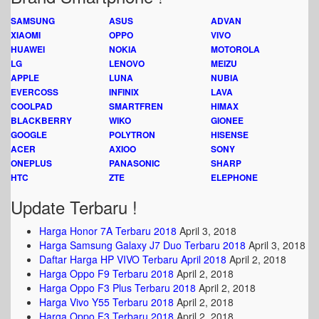
SAMSUNG
ASUS
ADVAN
XIAOMI
OPPO
VIVO
HUAWEI
NOKIA
MOTOROLA
LG
LENOVO
MEIZU
APPLE
LUNA
NUBIA
EVERCOSS
INFINIX
LAVA
COOLPAD
SMARTFREN
HIMAX
BLACKBERRY
WIKO
GIONEE
GOOGLE
POLYTRON
HISENSE
ACER
AXIOO
SONY
ONEPLUS
PANASONIC
SHARP
HTC
ZTE
ELEPHONE
Update Terbaru !
Harga Honor 7A Terbaru 2018
April 3, 2018
Harga Samsung Galaxy J7 Duo Terbaru 2018
April 3, 2018
Daftar Harga HP VIVO Terbaru April 2018
April 2, 2018
Harga Oppo F9 Terbaru 2018
April 2, 2018
Harga Oppo F3 Plus Terbaru 2018
April 2, 2018
Harga Vivo Y55 Terbaru 2018
April 2, 2018
Harga Oppo F3 Terbaru 2018
April 2, 2018