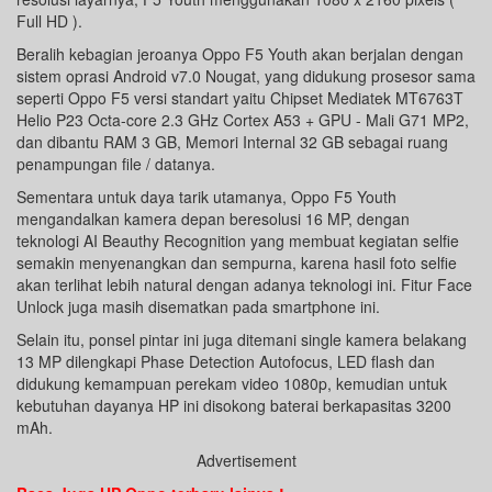
Full HD ).
Beralih kebagian jeroanya Oppo F5 Youth akan berjalan dengan
sistem oprasi Android v7.0 Nougat, yang didukung prosesor sama
seperti Oppo F5 versi standart yaitu Chipset Mediatek MT6763T
Helio P23 Octa-core 2.3 GHz Cortex A53 + GPU - Mali G71 MP2,
dan dibantu RAM 3 GB, Memori Internal 32 GB sebagai ruang
penampungan file / datanya.
Sementara untuk daya tarik utamanya, Oppo F5 Youth
mengandalkan kamera depan beresolusi 16 MP, dengan
teknologi AI Beauthy Recognition yang membuat kegiatan selfie
semakin menyenangkan dan sempurna, karena hasil foto selfie
akan terlihat lebih natural dengan adanya teknologi ini. Fitur Face
Unlock juga masih disematkan pada smartphone ini.
Selain itu, ponsel pintar ini juga ditemani single kamera belakang
13 MP dilengkapi Phase Detection Autofocus, LED flash dan
didukung kemampuan perekam video 1080p, kemudian untuk
kebutuhan dayanya HP ini disokong baterai berkapasitas 3200
mAh.
Advertisement