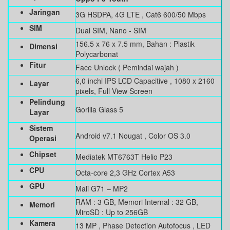
Jaringan
3G HSDPA, 4G LTE , Cat6 600/50 Mbps
SIM
Dual SIM, Nano - SIM
156.5 x 76 x 7.5 mm, Bahan : Plastik
Dimensi
Polycarbonat
Fitur
Face Unlock ( Pemindai wajah )
6,0 inchi IPS LCD Capacitive , 1080 x 2160
Layar
pixels, Full View Screen
Pelindung
Gorilla Glass 5
Layar
Sistem
Android v7.1 Nougat , Color OS 3.0
Operasi
Chipset
Mediatek MT6763T Helio P23
CPU
Octa-core 2,3 GHz Cortex A53
GPU
Mali G71 – MP2
RAM : 3 GB, Memori Internal : 32 GB,
Memori
MiroSD : Up to 256GB
Kamera
13 MP , Phase Detection Autofocus , LED