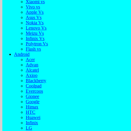
Xiaomi vs
Vivo vs
Apple Vs
Asus Vs
Nokia Vs
Lenovo Vs
Meizu Vs
Infinix Vs
Polytron Vs
Flash vs
Android
Acer
Advan
Alcatel
Axioo
Blackberry
Coolpad
Evercoos
Gionee
Google
Himax
HTC
Huawei
Infinix
LG