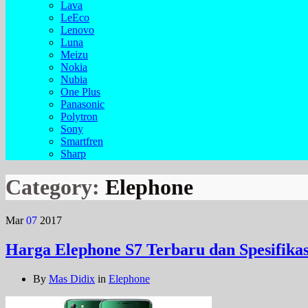
Lava
LeEco
Lenovo
Luna
Meizu
Nokia
Nubia
One Plus
Panasonic
Polytron
Sony
Smartfren
Sharp
Category:
Elephone
Mar
07
2017
Harga Elephone S7 Terbaru dan Spesifika
By
Mas Didix
in
Elephone