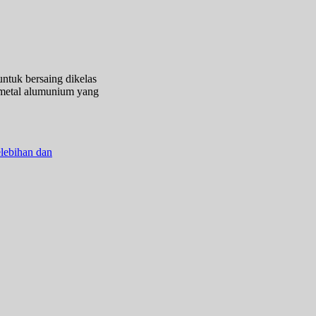
tuk bersaing dikelas
l metal alumunium yang
lebihan dan