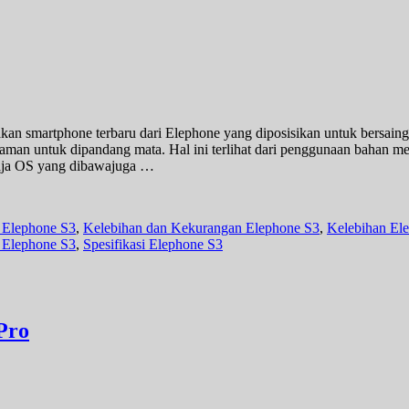
n smartphone terbaru dari Elephone yang diposisikan untuk bersaing
aman untuk dipandang mata. Hal ini terlihat dari penggunaan bahan me
saja OS yang dibawajuga …
 Elephone S3
,
Kelebihan dan Kekurangan Elephone S3
,
Kelebihan El
a Elephone S3
,
Spesifikasi Elephone S3
Pro