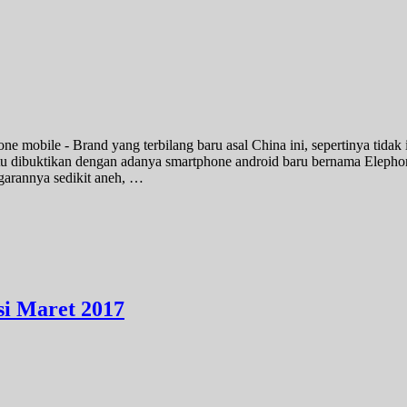
bile - Brand yang terbilang baru asal China ini, sepertinya tidak i
itu dibuktikan dengan adanya smartphone android baru bernama Elep
garannya sedikit aneh, …
si Maret 2017