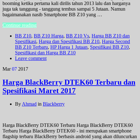
booming ketika pertama kali dirilis tahun 2013 lalu dan harganya
juga tak tanggung - tanggung tembus sampai 5 Jutaan. Namun
bagaimanakan nasib Smartphone BB Z10 yang …
Continue reading
BB Z10
,
BB Z10 Harga
,
BB Z10 Vs
,
Harga BB Z10 dan
Spesifikasi
,
Harga dan Spesifikasi BB Z10
,
Harga Second
BB Z10 Terbaru
,
HP Harga 1 Jutaan
,
Spesifikasi BB Z10
,
Spesifikasi dan Harga BB Z10
Leave comment
Mar
07
2017
Harga BlackBerry DTEK60 Terbaru dan
Spesifikasi Maret 2017
By
Ahmad
in
Blackberry
Harga BlackBerry DTEK60 Terbaru Harga BlackBerry DTEK60
Terbaru Harga BlackBerry DTEK60 - ini merupakan smartphone
flagship terbaru BlackBerry berbasis android yang akan diluncurkan