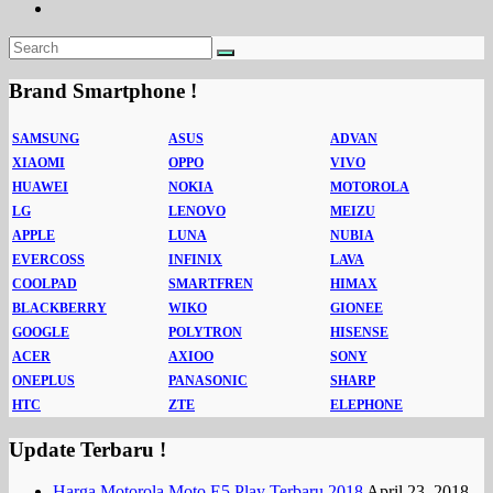
Brand Smartphone !
SAMSUNG
ASUS
ADVAN
XIAOMI
OPPO
VIVO
HUAWEI
NOKIA
MOTOROLA
LG
LENOVO
MEIZU
APPLE
LUNA
NUBIA
EVERCOSS
INFINIX
LAVA
COOLPAD
SMARTFREN
HIMAX
BLACKBERRY
WIKO
GIONEE
GOOGLE
POLYTRON
HISENSE
ACER
AXIOO
SONY
ONEPLUS
PANASONIC
SHARP
HTC
ZTE
ELEPHONE
Update Terbaru !
Harga Motorola Moto E5 Play Terbaru 2018
April 23, 2018