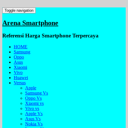
Toggle navigation
Arena Smartphone
Referensi Harga Smartphone Terpercaya
HOME
Samsung
Oppo
Asus
Xiaomi
Vivo
Huawei
Versus
Apple
Samsung Vs
Oppo Vs
Xiaomi vs
Vivo vs
Apple Vs
Asus Vs
Nokia Vs