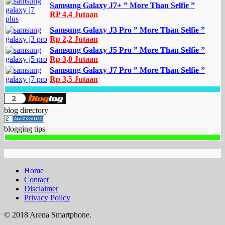
Samsung Galaxy J7+ ” More Than Selfie ”
RP 4,4 Jutaan
Samsung Galaxy J3 Pro ” More Than Selfie ”
Rp 2,2 Jutaan
Samsung Galaxy J5 Pro ” More Than Selfie ”
Rp 3,0 Jutaan
Samsung Galaxy J7 Pro ” More Than Selfie ”
Rp 3,5 Jutaan
blog directory
blogging tips
Home
Contact
Disclaimer
Privacy Policy
© 2018 Arena Smartphone.