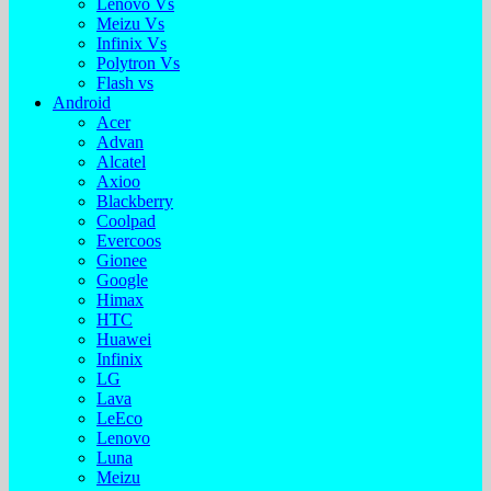
Lenovo Vs
Meizu Vs
Infinix Vs
Polytron Vs
Flash vs
Android
Acer
Advan
Alcatel
Axioo
Blackberry
Coolpad
Evercoos
Gionee
Google
Himax
HTC
Huawei
Infinix
LG
Lava
LeEco
Lenovo
Luna
Meizu