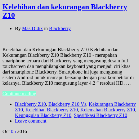
Kelebihan dan kekurangan Blackberry
Z10
By
Mas Didix
in
Blackberry
Kelebihan dan Kekurangan Blackberry Z10 Kelebihan dan
Kekurangan Blackberry Z10 Blackberry Z10 - merupakan
smartphone terbaru dari Blackberry yang mengusung desain full
touchscreen dan menghilangkan keyboard yang menjadi ciri khas
dari smartphone Blackberry. Smartphone ini juga mengusung
sisitem Android untuk mamapu bersaing dengan para kompetitor di
kelasnya. Blackberry Z10 mengusung layar 4.2 ” resolusi HD, …
Continue reading
Blackberry Z10
,
Blackberry Z10 Vs
,
Kekurangan Blackberry
Z10
,
Kelebihan Blackberry Z10
,
Kelemahan Blackberry Z10
,
Keunggulan Blackberry Z10
,
Spesifikasi Blackberry Z10
Leave comment
Oct
05
2016