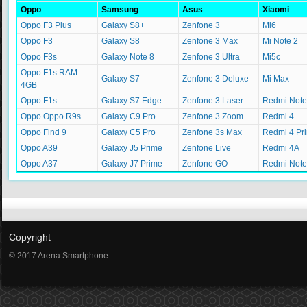
Oppo
Samsung
Asus
Xiaomi
Oppo F3 Plus
Galaxy S8+
Zenfone 3
Mi6
Oppo F3
Galaxy S8
Zenfone 3 Max
Mi Note 2
Oppo F3s
Galaxy Note 8
Zenfone 3 Ultra
Mi5c
Oppo F1s RAM
Galaxy S7
Zenfone 3 Deluxe
Mi Max
4GB
Oppo F1s
Galaxy S7 Edge
Zenfone 3 Laser
Redmi Note
Oppo Oppo R9s
Galaxy C9 Pro
Zenfone 3 Zoom
Redmi 4
Oppo Find 9
Galaxy C5 Pro
Zenfone 3s Max
Redmi 4 Pr
Oppo A39
Galaxy J5 Prime
Zenfone Live
Redmi 4A
Oppo A37
Galaxy J7 Prime
Zenfone GO
Redmi Note
Copyright
© 2017 Arena Smartphone.