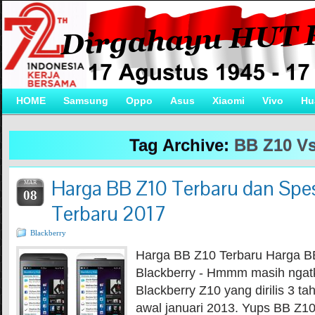
HOME
Samsung
Oppo
Asus
Xiaomi
Vivo
Hu
Tag Archive:
BB Z10 V
Harga BB Z10 Terbaru dan Spesi
MAR
08
Terbaru 2017
Blackberry
Harga BB Z10 Terbaru Harga B
Blackberry - Hmmm masih ngat
Blackberry Z10 yang dirilis 3 ta
awal januari 2013. Yups BB Z