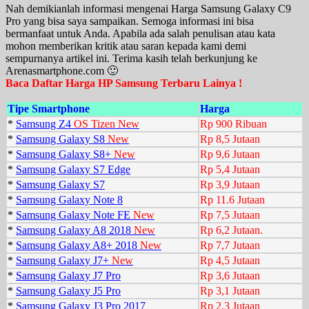
Nah demikianlah informasi mengenai Harga Samsung Galaxy C9
Pro yang bisa saya sampaikan. Semoga informasi ini bisa
bermanfaat untuk Anda. Apabila ada salah penulisan atau kata
mohon memberikan kritik atau saran kepada kami demi
sempurnanya artikel ini. Terima kasih telah berkunjung ke
Arenasmartphone.com 🙂
Baca Daftar Harga HP Samsung Terbaru Lainya !
Tipe Smartphone
Harga
*
Samsung Z4
OS Tizen New
Rp 900 Ribuan
*
Samsung Galaxy S8
New
Rp 8,5 Jutaan
*
Samsung Galaxy S8+
New
Rp 9,6 Jutaan
*
Samsung Galaxy S7 Edge
Rp 5,4 Jutaan
*
Samsung Galaxy S7
Rp 3,9 Jutaan
*
Samsung Galaxy Note 8
Rp 11.6 Jutaan
*
Samsung Galaxy Note FE
New
Rp 7,5 Jutaan
*
Samsung Galaxy A8 2018
New
Rp 6,2 Jutaan.
*
Samsung Galaxy A8+ 2018
New
Rp 7,7 Jutaan
*
Samsung Galaxy J7+
New
Rp 4,5 Jutaan
*
Samsung Galaxy J7 Pro
Rp 3,6 Jutaan
*
Samsung Galaxy J5 Pro
Rp 3,1 Jutaan
*
Samsung Galaxy J3 Pro 2017
Rp 2,3 Jutaan