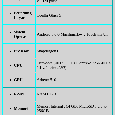
x 1920 piksel
Pelindung
Gorilla Glass 5
Layar
Sistem
Android v 6.0 Marshmallow , Touchwiz UI
Operasi
Prosesor
Snapdragon 653
Octa-core (4×1.95 GHz Cortex-A72 & 4×1.4
CPU
GHz Cortex-A53)
GPU
Adreno 510
RAM
RAM 6 GB
Memori Internal : 64 GB, MicroSD : Up to
Memori
256GB