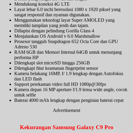
Mendukung koneksi 4G LTE
Layar lebar 6.0 inchi beresolusi 1080 x 1920 piksel yang
sangat responsif dan nyaman digunakan.
Menggunakan teknologi layar Super AMOLED yang
memiliki tampilan yang jenih dan tajam.
Dillapisi dengan pelindung Gorilla Glass 4
Menjalankan OS Android v 6.0 Marshmallow
Prosesor tangguh Snapdragon 652 Octa Core dan GPU
Adreno 530
RAM 6GB dan Memori Internal 64GB untuk menunjang
performa HP
Dilengkapi slot microSD hingga 256GB
Dilengkapi fitur keamanan fingerprint sensor
Kamera belakang 16MP, f/ 1.9 lengkap dengan Autofokus
dan LED flash
Support perekaman video full HD 1080p@30fps
Kamera depan 16 MP aperture f/1.9 lensa wide angle, cocok
untuk selfie
Baterai 4000 mAh lengkap dengan pengisian baterai cepat
Advertisement
Kekurangan Samsung Galaxy C9 Pro