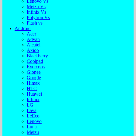
Lenovo Vs
Meizu Vs
Infinix Vs
Polytron Vs
Flash vs
Android
Acer
Advan
Alcatel
Axioo
Blackberry
Coolpad
Evercoos
Gionee
Google
Himax
HTC
Huawei
Infinix
LG
Lava
LeEco
Lenovo
Luna
Meizu