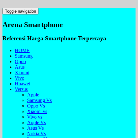
Toggle navigation
Arena Smartphone
Referensi Harga Smartphone Terpercaya
HOME
Samsung
Oppo
Asus
Xiaomi
Vivo
Huawei
Versus
Apple
Samsung Vs
Oppo Vs
Xiaomi vs
Vivo vs
Apple Vs
Asus Vs
Nokia Vs