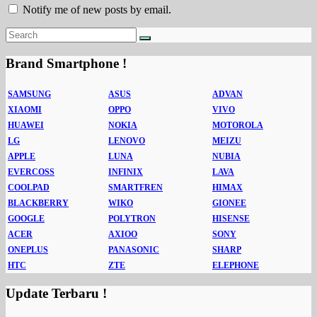
Notify me of new posts by email.
Brand Smartphone !
SAMSUNG
ASUS
ADVAN
XIAOMI
OPPO
VIVO
HUAWEI
NOKIA
MOTOROLA
LG
LENOVO
MEIZU
APPLE
LUNA
NUBIA
EVERCOSS
INFINIX
LAVA
COOLPAD
SMARTFREN
HIMAX
BLACKBERRY
WIKO
GIONEE
GOOGLE
POLYTRON
HISENSE
ACER
AXIOO
SONY
ONEPLUS
PANASONIC
SHARP
HTC
ZTE
ELEPHONE
Update Terbaru !