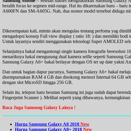
Samsung Mobile
– Setelah sukses menghadirkan Samsung Galaxy A8 s
beralih focus ke segmen mid-range. Hal itu dikarenakan baru – baru
A600FN dan SM-A605G. Nah, dua nomor model tersebut diduga mil
Dikesempatan kali, mimin akan mengulas tentang perfoma yag dimili
mengadopsi konsep Full view display ( ratio 18: ) dan memiliki bodi t
Untuk layarnya sendiri menggunakan teknologi Super AMOLED seluas 5
Selanjutnya bakal mengantongi single kamera fotografie beresolusi
menariknya bakal mengusung dual kamera selfie seperti Samsung Galaxy
Samsung Galaxy A6+ bakal berlayar dengan OS ter up date yakni An
Dan untuk bagian dapur pacunya, Samsung Galaxy A6+ bakal melaju
disempurnakan RAM 4 GB dan disokong memori Internal 64 GB seba
dengan slot MicroSD hingga 256 GB.
Selain itu, telepon baru besutan Samsung ini juga sudah dapat berenda
Fingerprint Scanner ). Melihat seperti yang dibawanya, kemungkinan
Baca Juga Samsung Galaxy Lainya !
Harga Samsung Galaxy A8 2018
New
Harga Samsung Galaxy A8+ 2018
New