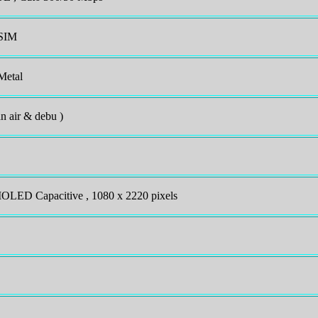
 SIM
Metal
an air & debu )
MOLED Capacitive , 1080 x 2220 pixels