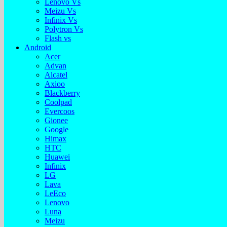
Lenovo Vs
Meizu Vs
Infinix Vs
Polytron Vs
Flash vs
Android
Acer
Advan
Alcatel
Axioo
Blackberry
Coolpad
Evercoos
Gionee
Google
Himax
HTC
Huawei
Infinix
LG
Lava
LeEco
Lenovo
Luna
Meizu