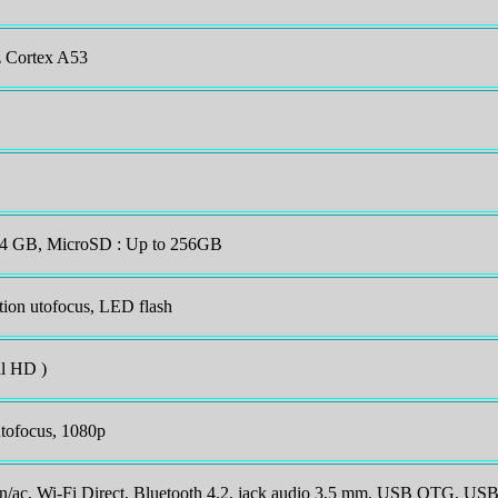
 Cortex A53
 64 GB, MicroSD : Up to 256GB
tion utofocus, LED flash
l HD )
tofocus, 1080p
/n/ac, Wi-Fi Direct, Bluetooth 4.2, jack audio 3,5 mm, USB OTG, US