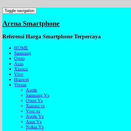
Toggle navigation
Arena Smartphone
Referensi Harga Smartphone Terpercaya
HOME
Samsung
Oppo
Asus
Xiaomi
Vivo
Huawei
Versus
Apple
Samsung Vs
Oppo Vs
Xiaomi vs
Vivo vs
Apple Vs
Asus Vs
Nokia Vs