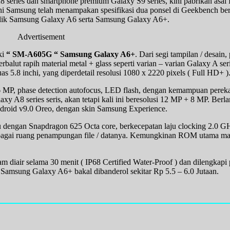
eries dan smartphone premium Galaxy S9 series, kini pabrikan asal K
 ini Samsung telah menampakan spesifikasi dua ponsel di Geekbench be
ik Samsung Galaxy A6 serta Samsung Galaxy A6+.
Advertisement
ki
“ SM-A605G “ Samsung Galaxy A6+
. Dari segi tampilan / desain,
erbalut rapih material metal + glass seperti varian – varian Galaxy A s
.8 inchi, yang diperdetail resolusi 1080 x 2220 pixels ( Full HD+ )
 16 MP, phase detection autofocus, LED flash, dengan kemampuan pere
 A8 series seris, akan tetapi kali ini beresolusi 12 MP + 8 MP. Berla
droid v9.0 Oreo, dengan skin Samsung Experience.
 dengan Snapdragon 625 Octa core, berkecepatan laju clocking 2.0 
gai ruang penampungan file / datanya. Kemungkinan ROM utama masi
m diair selama 30 menit ( IP68 Certified Water-Proof ) dan dilengkapi p
 Samsung Galaxy A6+ bakal dibanderol sekitar Rp 5.5 – 6.0 Jutaan.