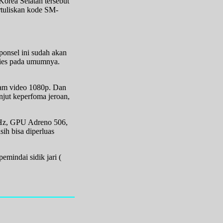
orea Selatan tersebut
rtuliskan kode SM-
 ponsel ini sudah akan
eries pada umumnya.
.
kam video 1080p. Dan
njut keperfoma jeroan,
GHz, GPU Adreno 506,
h bisa diperluas
emindai sidik jari (