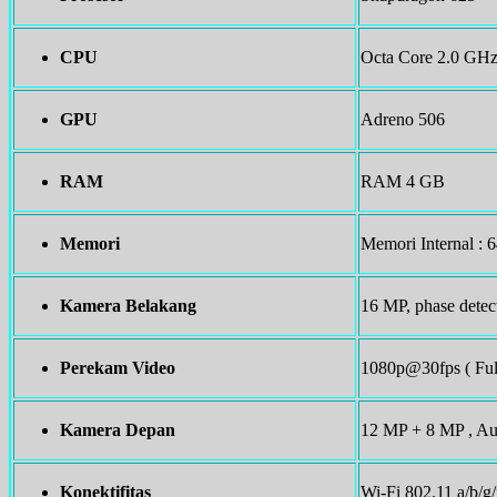
CPU
Octa Core 2.0 GHz
GPU
Adreno 506
RAM
RAM 4 GB
Memori
Memori Internal :
Kamera Belakang
16 MP, phase detec
Perekam Video
1080p@30fps ( Ful
Kamera Depan
12 MP + 8 MP , Au
Konektifitas
Wi-Fi 802.11 a/b/g