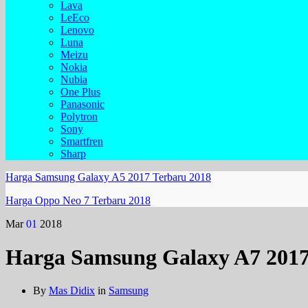
Lava
LeEco
Lenovo
Luna
Meizu
Nokia
Nubia
One Plus
Panasonic
Polytron
Sony
Smartfren
Sharp
Harga Samsung Galaxy A5 2017 Terbaru 2018
Harga Oppo Neo 7 Terbaru 2018
Mar
01
2018
Harga Samsung Galaxy A7 2017
By
Mas Didix
in
Samsung