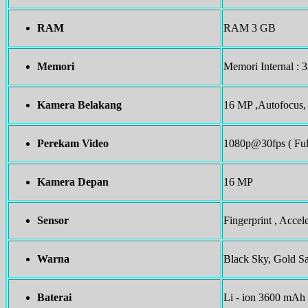
RAM
RAM 3 GB
Memori
Memori Internal :
Kamera Belakang
16 MP ,Autofocus,
Perekam Video
1080p@30fps ( Ful
Kamera Depan
16 MP
Sensor
Fingerprint , Acce
Warna
Black Sky, Gold S
Baterai
Li - ion 3600 mAh 