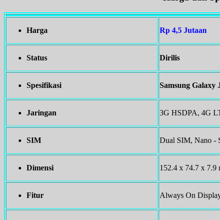
Harga
Rp 4,5 Jutaan
Status
Dirilis
Spesifikasi
Samsung Galaxy 
Jaringan
3G HSDPA, 4G LTE
SIM
Dual SIM, Nano -
Dimensi
152.4 x 74.7 x 7.9
Fitur
Always On Displa