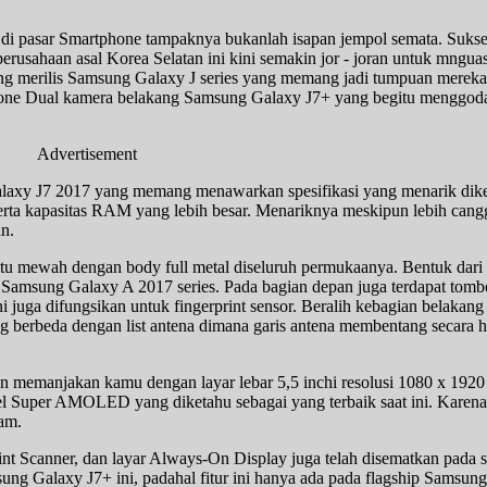
i pasar Smartphone tampaknya bukanlah isapan jempol semata. Sukse
perusahaan asal Korea Selatan ini kini semakin jor - joran untuk mngua
sung merilis Samsung Galaxy J series yang memang jadi tumpuan mereka 
hone Dual kamera belakang Samsung Galaxy J7+ yang begitu menggoda
Advertisement
alaxy J7 2017 yang memang menawarkan spesifikasi yang menarik dik
ta kapasitas RAM yang lebih besar. Menariknya meskipun lebih cang
an.
gitu mewah dengan body full metal diseluruh permukaanya. Bentuk da
 Samsung Galaxy A 2017 series. Pada bagian depan juga terdapat tomb
 juga difungsikan untuk fingerprint sensor. Beralih kebagian belakang
g berbeda dengan list antena dimana garis antena membentang secara ho
memanjakan kamu dengan layar lebar 5,5 inchi resolusi 1080 x 1920 p
nel Super AMOLED yang diketahu sebagai yang terbaik saat ini. Karena
am.
int Scanner, dan layar Always-On Display juga telah disematkan pada 
msung Galaxy J7+ ini, padahal fitur ini hanya ada pada flagship Samsun