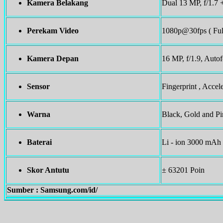
Kamera Belakang
Dual 13 MP, f/1.7 
Perekam Video
1080p@30fps ( Ful
Kamera Depan
16 MP, f/1.9, Aut
Sensor
Fingerprint , Acce
Warna
Black, Gold and P
Baterai
Li - ion 3000 mAh
Skor Antutu
± 63201 Poin
Sumber : Samsung.com/id/