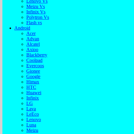
Lenovo Vs
Meizu Vs
Infinix Vs
Polytron Vs
Flash vs
Android
Acer
Advan
Alcatel
Axioo
Blackberry
Coolpad
Evercoos
Gionee
Google
Himax
HTC
Huawei
Infinix
LG
Lava
LeEco
Lenovo
Luna
Meizu