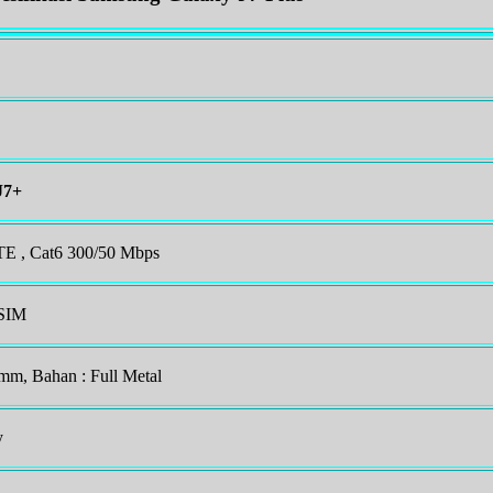
J7+
 , Cat6 300/50 Mbps
 SIM
 mm, Bahan : Full Metal
y