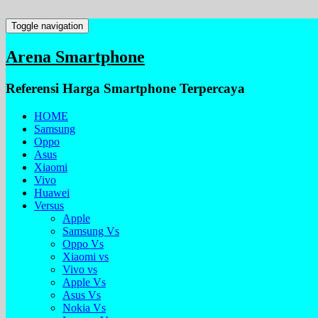
Toggle navigation
Arena Smartphone
Referensi Harga Smartphone Terpercaya
HOME
Samsung
Oppo
Asus
Xiaomi
Vivo
Huawei
Versus
Apple
Samsung Vs
Oppo Vs
Xiaomi vs
Vivo vs
Apple Vs
Asus Vs
Nokia Vs