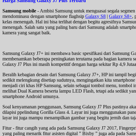
Harga Samsung Galaxy J7 Plus Terbaru
Samsung mobile
- Ambisi Samsung untuk menguasai segala segmen d
mendominasu dengan smartphone flaghsip
Galaxy S8
|
Galaxy S8+
, 
kelas menengah. Hal ini bisa terlihat dengan begitu agresifnya Sam
menengah. Salah satu yang paling baru dari Samsung adalah smartp
kamera yang sangat baik.
Samsung Galaxy J7+ ini membawa basic spesifikasi dari Samsung G
membenamkan beberapa peningkatan terutama pada bagian kamera ser
Galaxy J7 Plus ini masih kompetitif dengan harga sekitar Rp 4,9 Juta
Beralih kebagian desain dari Samsung Galaxy J7+, HP ini tampil be
sedikit melengkung disetiap sudutnya, mengingatkan kita smartphone
menjadi ciri khas HP Samsung, selain sebagai tombol menu, tombol ini
melihat Dual Kamera beserta lampu LED Flash, tetapi ada sedikit yan
smartphone Android umunya.
Soal kenyamanan penggunaan, Samsung Galaxy J7 Plus pastinya akan 
dilapisi ppelindung Gorilla Glass 4. Layar ini juga menggunakan pa
layar ini juga mampu menampilkan gambar yang begitu jernih dan taj
Fitur - fitur cangih yang ada pada Samsung Galaxy J7 2017, Fingerpr
yang paling menarik fitur asisten digital ” Bixby ” juga ada pada Sa