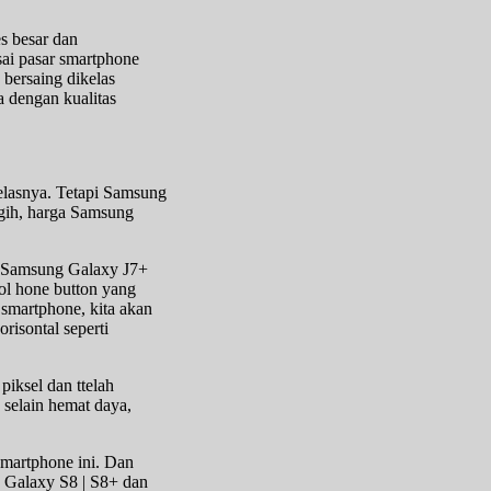
s besar dan
sai pasar smartphone
bersaing dikelas
 dengan kualitas
elasnya. Tetapi Samsung
gih, harga Samsung
ri Samsung Galaxy J7+
ol hone button yang
 smartphone, kita akan
risontal seperti
iksel dan ttelah
 selain hemat daya,
smartphone ini. Dan
g Galaxy S8 | S8+ dan