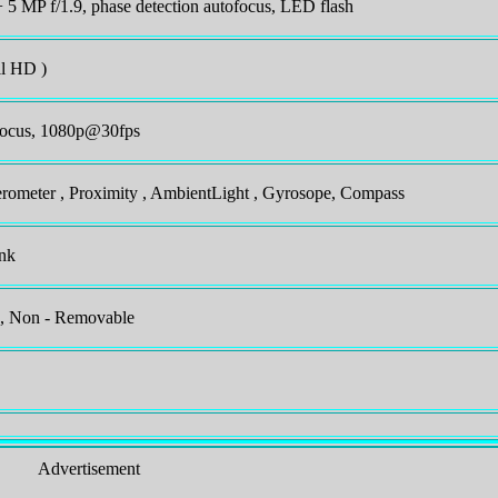
+ 5 MP f/1.9, phase detection autofocus, LED flash
l HD )
ofocus, 1080p@30fps
lerometer , Proximity , AmbientLight , Gyrosope, Compass
ink
 , Non - Removable
Advertisement