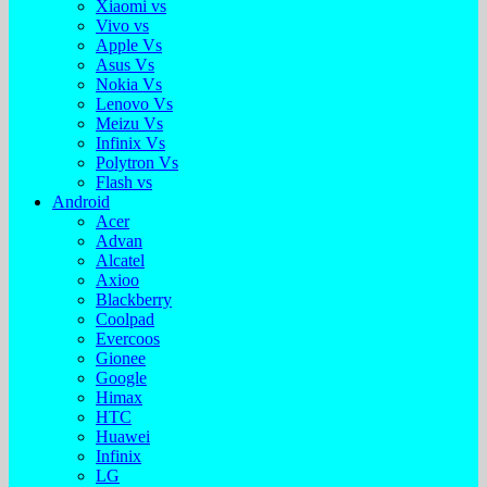
Xiaomi vs
Vivo vs
Apple Vs
Asus Vs
Nokia Vs
Lenovo Vs
Meizu Vs
Infinix Vs
Polytron Vs
Flash vs
Android
Acer
Advan
Alcatel
Axioo
Blackberry
Coolpad
Evercoos
Gionee
Google
Himax
HTC
Huawei
Infinix
LG