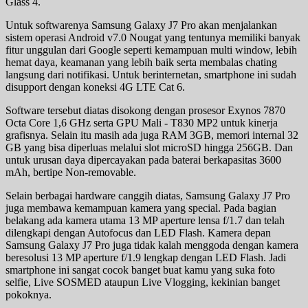
Glass 4.
Untuk softwarenya Samsung Galaxy J7 Pro akan menjalankan
sistem operasi Android v7.0 Nougat yang tentunya memiliki banyak
fitur unggulan dari Google seperti kemampuan multi window, lebih
hemat daya, keamanan yang lebih baik serta membalas chating
langsung dari notifikasi. Untuk berinternetan, smartphone ini sudah
disupport dengan koneksi 4G LTE Cat 6.
Software tersebut diatas disokong dengan prosesor Exynos 7870
Octa Core 1,6 GHz serta GPU Mali - T830 MP2 untuk kinerja
grafisnya. Selain itu masih ada juga RAM 3GB, memori internal 32
GB yang bisa diperluas melalui slot microSD hingga 256GB. Dan
untuk urusan daya dipercayakan pada baterai berkapasitas 3600
mAh, bertipe Non-removable.
Selain berbagai hardware canggih diatas, Samsung Galaxy J7 Pro
juga membawa kemampuan kamera yang special. Pada bagian
belakang ada kamera utama 13 MP aperture lensa f/1.7 dan telah
dilengkapi dengan Autofocus dan LED Flash. Kamera depan
Samsung Galaxy J7 Pro juga tidak kalah menggoda dengan kamera
beresolusi 13 MP aperture f/1.9 lengkap dengan LED Flash. Jadi
smartphone ini sangat cocok banget buat kamu yang suka foto
selfie, Live SOSMED ataupun Live Vlogging, kekinian banget
pokoknya.