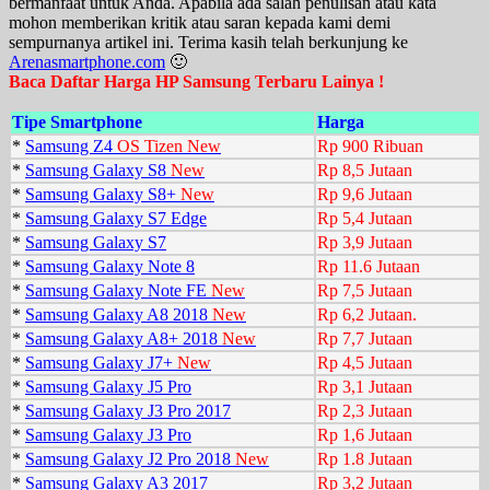
bermanfaat untuk Anda. Apabila ada salah penulisan atau kata
mohon memberikan kritik atau saran kepada kami demi
sempurnanya artikel ini. Terima kasih telah berkunjung ke
Arenasmartphone.com
🙂
Baca Daftar Harga HP Samsung Terbaru Lainya !
Tipe Smartphone
Harga
*
Samsung Z4
OS Tizen New
Rp 900 Ribuan
*
Samsung Galaxy S8
New
Rp 8,5 Jutaan
*
Samsung Galaxy S8+
New
Rp 9,6 Jutaan
*
Samsung Galaxy S7 Edge
Rp 5,4 Jutaan
*
Samsung Galaxy S7
Rp 3,9 Jutaan
*
Samsung Galaxy Note 8
Rp 11.6 Jutaan
*
Samsung Galaxy Note FE
New
Rp 7,5 Jutaan
*
Samsung Galaxy A8 2018
New
Rp 6,2 Jutaan.
*
Samsung Galaxy A8+ 2018
New
Rp 7,7 Jutaan
*
Samsung Galaxy J7+
New
Rp 4,5 Jutaan
*
Samsung Galaxy J5 Pro
Rp 3,1 Jutaan
*
Samsung Galaxy J3 Pro 2017
Rp 2,3 Jutaan
*
Samsung Galaxy J3 Pro
Rp 1,6 Jutaan
*
Samsung Galaxy J2 Pro 2018
New
Rp 1.8 Jutaan
*
Samsung Galaxy A3 2017
Rp 3,2 Jutaan