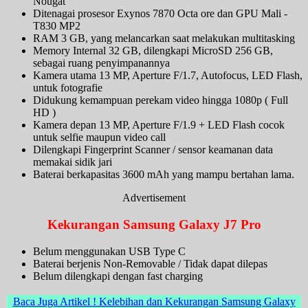
Nougat
Ditenagai prosesor Exynos 7870 Octa ore dan GPU Mali -
T830 MP2
RAM 3 GB, yang melancarkan saat melakukan multitasking
Memory Internal 32 GB, dilengkapi MicroSD 256 GB,
sebagai ruang penyimpanannya
Kamera utama 13 MP, Aperture F/1.7, Autofocus, LED Flash,
untuk fotografie
Didukung kemampuan perekam video hingga 1080p ( Full
HD )
Kamera depan 13 MP, Aperture F/1.9 + LED Flash cocok
untuk selfie maupun video call
Dilengkapi Fingerprint Scanner / sensor keamanan data
memakai sidik jari
Baterai berkapasitas 3600 mAh yang mampu bertahan lama.
Advertisement
Kekurangan Samsung Galaxy J7 Pro
Belum menggunakan USB Type C
Baterai berjenis Non-Removable / Tidak dapat dilepas
Belum dilengkapi dengan fast charging
Baca Juga Artikel ! Kelebihan dan Kekurangan Samsung Galaxy