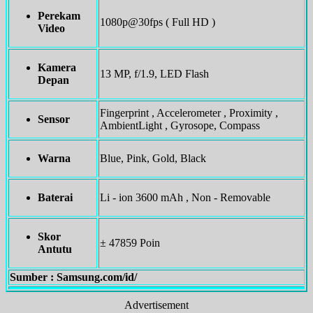
Perekam
1080p@30fps ( Full HD )
Video
Kamera
13 MP, f/1.9, LED Flash
Depan
Fingerprint , Accelerometer , Proximity ,
Sensor
AmbientLight , Gyrosope, Compass
Warna
Blue, Pink, Gold, Black
Baterai
Li - ion 3600 mAh , Non - Removable
Skor
± 47859 Poin
Antutu
Sumber : Samsung.com/id/
Advertisement