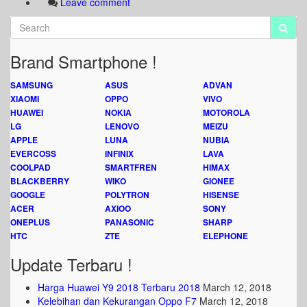
Leave comment
Brand Smartphone !
SAMSUNG
ASUS
ADVAN
XIAOMI
OPPO
VIVO
HUAWEI
NOKIA
MOTOROLA
LG
LENOVO
MEIZU
APPLE
LUNA
NUBIA
EVERCOSS
INFINIX
LAVA
COOLPAD
SMARTFREN
HIMAX
BLACKBERRY
WIKO
GIONEE
GOOGLE
POLYTRON
HISENSE
ACER
AXIOO
SONY
ONEPLUS
PANASONIC
SHARP
HTC
ZTE
ELEPHONE
Update Terbaru !
Harga Huawei Y9 2018 Terbaru 2018
March 12, 2018
Kelebihan dan Kekurangan Oppo F7
March 12, 2018