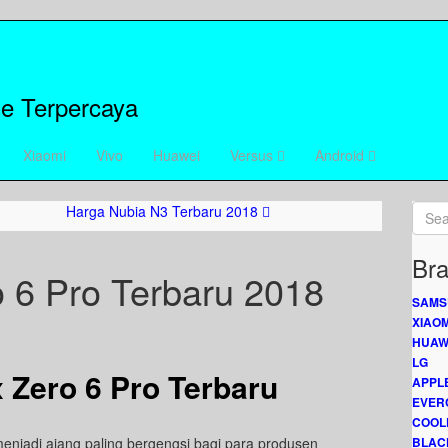
e Terpercaya
Xiaomi
Vivo
Huawei
Versus
Android
Harga Nubia N3 Terbaru 2018
Bra
o 6 Pro Terbaru 2018
SAMS
XIAOM
HUAW
LG
x Zero 6 Pro Terbaru
APPL
EVER
COOL
enjadi ajang paling bergengsi bagi para produsen
BLAC