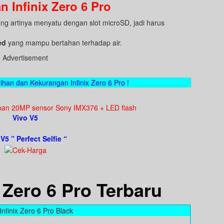
 Infinix Zero 6 Pro
ang artinya menyatu dengan slot microSD, jadi harus
ed
yang mampu bertahan terhadap air.
Advertisement
bihan dan Kekurangan Infinix Zero 6 Pro !
an 20MP sensor Sony IMX376 + LED flash
Vivo V5
V5 ” Perfect Selfie “
 Zero 6 Pro Terbaru
nfinix Zero 6 Pro Black