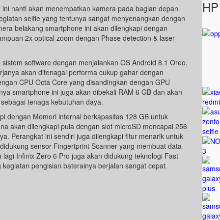
HP 
Pro ini nanti akan menempatkan kamera pada bagian depan
giatan selfie yang tentunya sangat menyenangkan dengan
amera belakang smartphone ini akan dilengkapi dengan
mpuan 2x optical zoom dengan Phase detection & laser
ng sistem software dengan menjalankan OS Android 8.1 Oreo,
rjanya akan ditenagai performa cukup gahar dengan
engan CPU Octa Core yang disandingkan dengan GPU
tnya smartphone ini juga akan dibekali RAM 6 GB dan akan
 sebagai tenaga kebutuhan daya.
ngkapi dengan Memori internal berkapasitas 128 GB untuk
na akan dilengkapi pula dengan slot microSD mencapai 256
Perangkat ini sendiri juga dilengkapi fitur menarik untuk
idukung sensor Fingertprint Scanner yang membuat data
lagi Infinix Zero 6 Pro juga akan didukung teknologi Fast
giatan pengisian baterainya berjalan sangat cepat.