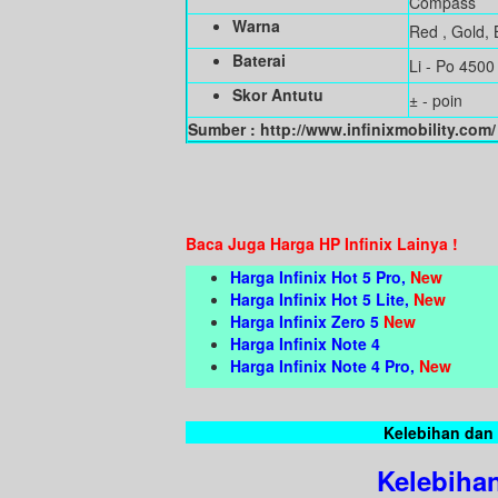
Compass
Warna
Red , Gold, 
Baterai
Li - Po 450
Skor Antutu
± - poin
Sumber : http://www.infinixmobility.com/
Baca Juga Harga HP Infinix Lainya !
Harga Infinix Hot 5 Pro,
New
Harga Infinix Hot 5 Lite,
New
Harga Infinix Zero 5
New
Harga Infinix Note 4
Harga Infinix Note 4 Pro,
New
Kelebihan dan 
Kelebihan