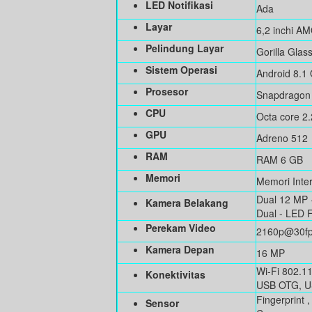
LED Notifikasi
Ada
Layar
6,2 inchi AM
Pelindung Layar
Gorilla Glas
Sistem Operasi
Android 8.1
Prosesor
Snapdragon
CPU
Octa core 2
GPU
Adreno 512
RAM
RAM 6 GB
Memori
Memori Inte
Dual 12 MP 
Kamera Belakang
Dual - LED 
Perekam Video
2160p@30f
Kamera Depan
16 MP
Wi-Fi 802.11
Konektivitas
USB OTG, U
Fingerprint 
Sensor