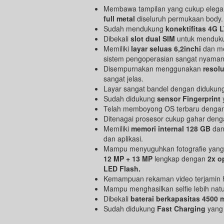
Membawa tampilan yang cukup elegan
full metal
diseluruh permukaan body.
Sudah mendukung
konektifitas 4G 
Dibekali
slot dual SIM
untuk mendukun
Memiliki
layar seluas 6,2inchi
dan m
sistem pengoperasian sangat nyaman
Disempurnakan menggunakan
resolu
sangat jelas.
Layar sangat bandel dengan didukun
Sudah didukung
sensor Fingerprint
y
Telah memboyong OS terbaru denga
Ditenagai prosesor cukup gahar den
Memiliki
memori internal 128 GB
da
dan aplikasi.
Mampu menyuguhkan fotografie yang 
12 MP + 13 MP
lengkap dengan
2x o
LED Flash.
Kemampuan rekaman video terjamin 
Mampu menghasilkan selfie lebih nat
Dibekali
baterai berkapasitas 4500
Sudah didukung
Fast Charging
yang 