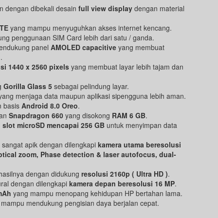
 dengan dibekali desain
full view display
dengan material
LTE
yang mampu menyuguhkan akses internet kencang.
g penggunaan SIM Card lebih dari satu / ganda.
endukung panel
AMOLED capacitive
yang membuat
.
si 1440 x 2560 pixels
yang membuat layar lebih tajam dan
g
Gorilla Glass 5
sebagai pelindung layar.
ang menjaga data maupun aplikasi sipengguna lebih aman.
n basis
Android 8.0 Oreo
.
gan
Snapdragon 660
yang disokong
RAM 6 GB
.
n
slot microSD mencapai 256 GB
untuk menyimpan data
sangat apik dengan dilengkapi
kamera utama beresolusi
ptical zoom, Phase detection & laser autofocus, dual-
hasilnya dengan didukung
resolusi 2160p ( Ultra HD )
.
ural dengan dilengkapi
kamera depan beresolusi 16 MP
.
 mAh
yang mampu menopang kehidupan HP bertahan lama.
mampu mendukung pengisian daya berjalan cepat.