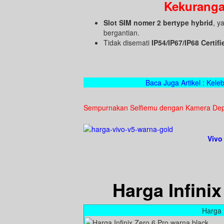
Kekurangan
Slot SIM nomer 2 bertype hybrid
, y
bergantian.
Tidak disemati
IP54/IP67/IP68 Certifi
Baca Juga Artikel : Kele
Sempurnakan Selfiemu dengan Kamera Dep
Vivo 
Harga Infinix
Harga I