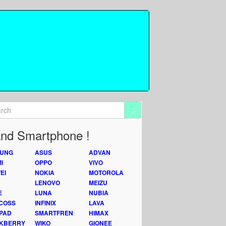
nd Smartphone !
UNG
ASUS
ADVAN
I
OPPO
VIVO
EI
NOKIA
MOTOROLA
LENOVO
MEIZU
E
LUNA
NUBIA
COSS
INFINIX
LAVA
PAD
SMARTFREN
HIMAX
KBERRY
WIKO
GIONEE