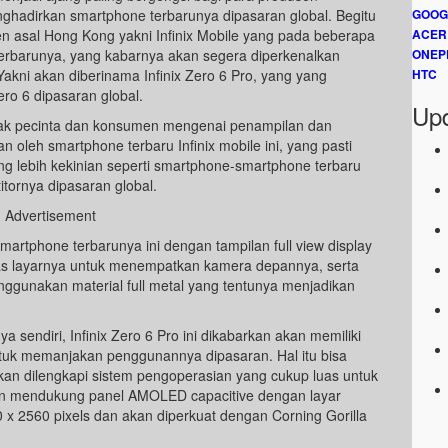
ghadirkan smartphone terbarunya dipasaran global. Begitu
GOOG
sen asal Hong Kong yakni Infinix Mobile yang pada beberapa
ACER
terbarunya, yang kabarnya akan segera diperkenalkan
ONEP
kni akan diberinama Infinix Zero 6 Pro, yang yang
HTC
ero 6 dipasaran global.
Upd
yak pecinta dan konsumen mengenai penampilan dan
n oleh smartphone terbaru Infinix mobile ini, yang pasti
ng lebih kekinian seperti smartphone-smartphone terbaru
tornya dipasaran global.
Advertisement
smartphone terbarunya ini dengan tampilan full view display
tas layarnya untuk menempatkan kamera depannya, serta
nggunakan material full metal yang tentunya menjadikan
a sendiri, Infinix Zero 6 Pro ini dikabarkan akan memiliki
tuk memanjakan penggunannya dipasaran. Hal itu bisa
kan dilengkapi sistem pengoperasian yang cukup luas untuk
n mendukung panel AMOLED capacitive dengan layar
0 x 2560 pixels dan akan diperkuat dengan Corning Gorilla