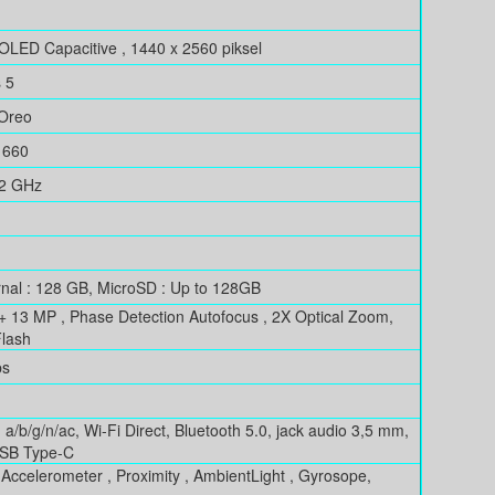
OLED Capacitive , 1440 x 2560 piksel
s 5
 Oreo
 660
.2 GHz
rnal : 128 GB, MicroSD : Up to 128GB
+ 13 MP , Phase Detection Autofocus , 2X Optical Zoom,
Flash
ps
 a/b/g/n/ac, Wi-Fi Direct, Bluetooth 5.0, jack audio 3,5 mm,
SB Type-C
, Accelerometer , Proximity , AmbientLight , Gyrosope,