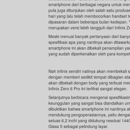
smartphone dari berbagai negara untuk men
pula juga ditunjukan oleh salah satu produ
hari yang lalu telah membocorkan handset 
dipasaran dalam beberapa bulan kedepan. Ya
merupakan versi lebih tangguh dari Infinix Z
Meski menuai banyak pertanyaan dari ban
spesifikasi apa yang nantinya akan ditawarka
smartphone ini akan dibekali penampilan ya
yang sudah diperkenalkan oleh para kompeti
Nah infinix sendiri natinya akan membekali 
dengan memberi sedikit tempat dibagian a
akan dibekali dengan body yang terbuat me
Infinix Zero 6 Pro ini terlihat sangat elegan.
Selanjutnya berbicara mengenai spesifikasiny
keunggulan yang sangat bisa diandalkan un
dibuktikan bahwa smartphone ini nantinya a
mendukung pengoperasiannya, yaitu denga
seluas 6,2 inchi yang didukung resolusi 144
Glass 5 sebagai pelindung layar.