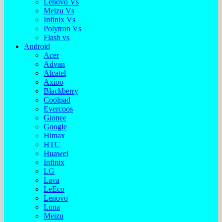
Lenovo Vs
Meizu Vs
Infinix Vs
Polytron Vs
Flash vs
Android
Acer
Advan
Alcatel
Axioo
Blackberry
Coolpad
Evercoos
Gionee
Google
Himax
HTC
Huawei
Infinix
LG
Lava
LeEco
Lenovo
Luna
Meizu