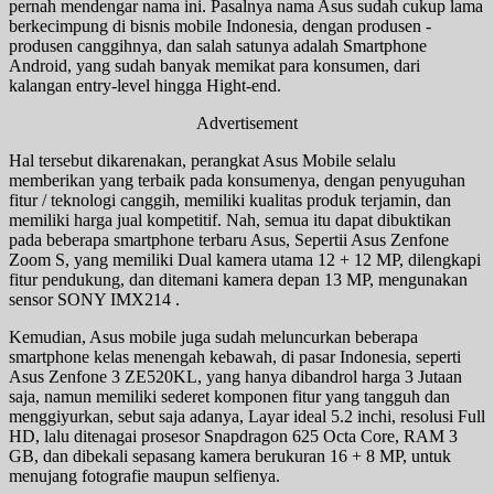
pernah mendengar nama ini. Pasalnya nama Asus sudah cukup lama
berkecimpung di bisnis mobile Indonesia, dengan produsen -
produsen canggihnya, dan salah satunya adalah Smartphone
Android, yang sudah banyak memikat para konsumen, dari
kalangan entry-level hingga Hight-end.
Advertisement
Hal tersebut dikarenakan, perangkat Asus Mobile selalu
memberikan yang terbaik pada konsumenya, dengan penyuguhan
fitur / teknologi canggih, memiliki kualitas produk terjamin, dan
memiliki harga jual kompetitif. Nah, semua itu dapat dibuktikan
pada beberapa smartphone terbaru Asus, Sepertii Asus Zenfone
Zoom S, yang memiliki Dual kamera utama 12 + 12 MP, dilengkapi
fitur pendukung, dan ditemani kamera depan 13 MP, mengunakan
sensor SONY IMX214 .
Kemudian, Asus mobile juga sudah meluncurkan beberapa
smartphone kelas menengah kebawah, di pasar Indonesia, seperti
Asus Zenfone 3 ZE520KL, yang hanya dibandrol harga 3 Jutaan
saja, namun memiliki sederet komponen fitur yang tangguh dan
menggiyurkan, sebut saja adanya, Layar ideal 5.2 inchi, resolusi Full
HD, lalu ditenagai prosesor Snapdragon 625 Octa Core, RAM 3
GB, dan dibekali sepasang kamera berukuran 16 + 8 MP, untuk
menujang fotografie maupun selfienya.