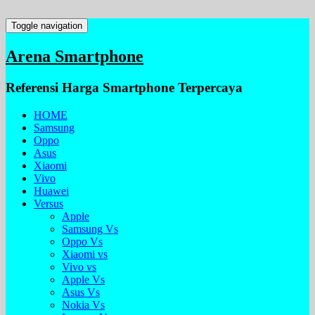
Toggle navigation
Arena Smartphone
Referensi Harga Smartphone Terpercaya
HOME
Samsung
Oppo
Asus
Xiaomi
Vivo
Huawei
Versus
Apple
Samsung Vs
Oppo Vs
Xiaomi vs
Vivo vs
Apple Vs
Asus Vs
Nokia Vs