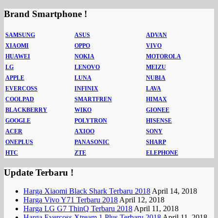
Brand Smartphone !
SAMSUNG
ASUS
ADVAN
XIAOMI
OPPO
VIVO
HUAWEI
NOKIA
MOTOROLA
LG
LENOVO
MEIZU
APPLE
LUNA
NUBIA
EVERCOSS
INFINIX
LAVA
COOLPAD
SMARTFREN
HIMAX
BLACKBERRY
WIKO
GIONEE
GOOGLE
POLYTRON
HISENSE
ACER
AXIOO
SONY
ONEPLUS
PANASONIC
SHARP
HTC
ZTE
ELEPHONE
Update Terbaru !
Harga Xiaomi Black Shark Terbaru 2018
April 14, 2018
Harga Vivo Y71 Terbaru 2018
April 12, 2018
Harga LG G7 ThinQ Terbaru 2018
April 11, 2018
Harga Evercoss Xtream 1 Plus Terbaru 2018
April 11, 2018