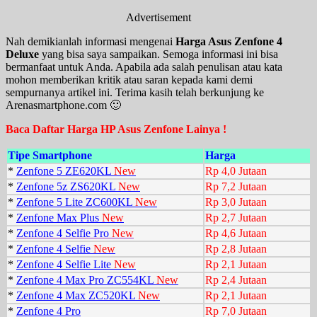
Advertisement
Nah demikianlah informasi mengenai
Harga Asus Zenfone 4
Deluxe
yang bisa saya sampaikan. Semoga informasi ini bisa
bermanfaat untuk Anda. Apabila ada salah penulisan atau kata
mohon memberikan kritik atau saran kepada kami demi
sempurnanya artikel ini. Terima kasih telah berkunjung ke
Arenasmartphone.com 🙂
Baca Daftar Harga HP Asus Zenfone Lainya !
Tipe Smartphone
Harga
*
Zenfone 5 ZE620KL
New
Rp 4,0 Jutaan
*
Zenfone 5z ZS620KL
New
Rp 7,2 Jutaan
*
Zenfone 5 Lite ZC600KL
New
Rp 3,0 Jutaan
*
Zenfone Max Plus
New
Rp 2,7 Jutaan
*
Zenfone 4 Selfie Pro
New
Rp 4,6 Jutaan
*
Zenfone 4 Selfie
New
Rp 2,8 Jutaan
*
Zenfone 4 Selfie Lite
New
Rp 2,1 Jutaan
*
Zenfone 4 Max Pro ZC554KL
New
Rp 2,4 Jutaan
*
Zenfone 4 Max ZC520KL
New
Rp 2,1 Jutaan
*
Zenfone 4 Pro
Rp 7,0 Jutaan