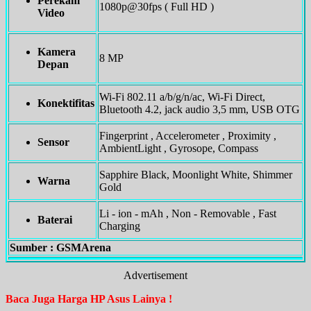
Perekam
1080p@30fps ( Full HD )
Video
Kamera
8 MP
Depan
Wi-Fi 802.11 a/b/g/n/ac, Wi-Fi Direct,
Konektifitas
Bluetooth 4.2, jack audio 3,5 mm, USB OTG
Fingerprint , Accelerometer , Proximity ,
Sensor
AmbientLight , Gyrosope, Compass
Sapphire Black, Moonlight White, Shimmer
Warna
Gold
Li - ion - mAh , Non - Removable , Fast
Baterai
Charging
Sumber : GSMArena
Advertisement
Baca Juga Harga HP Asus Lainya !