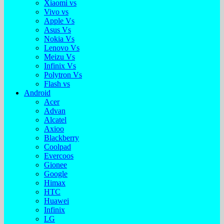
Xiaomi vs
Vivo vs
Apple Vs
Asus Vs
Nokia Vs
Lenovo Vs
Meizu Vs
Infinix Vs
Polytron Vs
Flash vs
Android
Acer
Advan
Alcatel
Axioo
Blackberry
Coolpad
Evercoos
Gionee
Google
Himax
HTC
Huawei
Infinix
LG