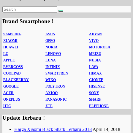
Brand Smartphone !
SAMSUNG
ASUS
ADVAN
XIAOMI
OPPO
VIVO
HUAWEI
NOKIA
MOTOROLA
LG
LENOVO
MEIZU
APPLE
LUNA
NUBIA
EVERCOSS
INFINIX
LAVA
COOLPAD
SMARTFREN
HIMAX
BLACKBERRY
WIKO
GIONEE
GOOGLE
POLYTRON
HISENSE
ACER
AXIOO
SONY
ONEPLUS
PANASONIC
SHARP
HTC
ZTE
ELEPHONE
Update Terbaru !
Harga Xiaomi Black Shark Terbaru 2018
April 14, 2018