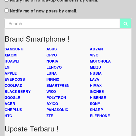
Notify me of new posts by email.
Brand Smartphone !
SAMSUNG
ASUS
ADVAN
XIAOMI
OPPO
VIVO
HUAWEI
NOKIA
MOTOROLA
LG
LENOVO
MEIZU
APPLE
LUNA
NUBIA
EVERCOSS
INFINIX
LAVA
COOLPAD
SMARTFREN
HIMAX
BLACKBERRY
WIKO
GIONEE
GOOGLE
POLYTRON
HISENSE
ACER
AXIOO
SONY
ONEPLUS
PANASONIC
SHARP
HTC
ZTE
ELEPHONE
Update Terbaru !