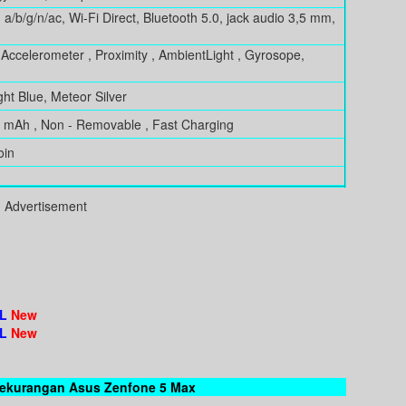
 a/b/g/n/ac, Wi-Fi Direct, Bluetooth 5.0, jack audio 3,5 mm,
, Accelerometer , Proximity , AmbientLight , Gyrosope,
ght Blue, Meteor Silver
0 mAh , Non - Removable , Fast Charging
oin
Advertisement
TL
New
TL
New
Kekurangan Asus Zenfone 5 Max