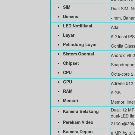
SIM
Dual SIM, N
Dimensi
- mm, Bahan 
LED Notifikasi
Ada
Layar
6.2 inchi IP
Pelindung Layar
Gorilla Glas
Sistem Operasi
Android v8.
Chipset
Snapdragon
CPU
Octa-core 2
GPU
Adreno 512
RAM
6 GB
Memori
Memori Inter
Dual: 12 MP 
Kamera Belakang
dual-LED fla
Perekam Video
2160p@30fps
Kamera Depan
8 MP, f/2.0,