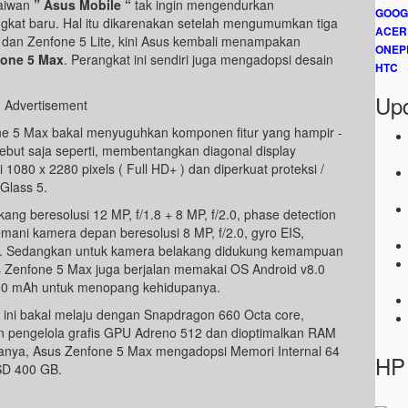
Taiwan
” Asus Mobile “
tak ingin mengendurkan
GOOG
gkat baru. Hal itu dikarenakan setelah mengumumkan tiga
ACER
e dan Zenfone 5 Lite, kini Asus kembali menampakan
ONEP
one 5 Max
. Perangkat ini sendiri juga mengadopsi desain
HTC
Upd
Advertisement
ne 5 Max bakal menyuguhkan komponen fitur yang hampir -
but saja seperti, membentangkan diagonal display
i 1080 x 2280 pixels ( Full HD+ ) dan diperkuat proteksi /
Glass 5.
ng beresolusi 12 MP, f/1.8 + 8 MP, f/2.0, phase detection
emani kamera depan beresolusi 8 MP, f/2.0, gyro EIS,
. Sedangkan untuk kamera belakang didukung kemampuan
us Zenfone 5 Max juga berjalan memakai OS Android v8.0
300 mAh untuk menopang kehidupanya.
ini bakal melaju dengan Snapdragon 660 Octa core,
an pengelola grafis GPU Adreno 512 dan dioptimalkan RAM
anya, Asus Zenfone 5 Max mengadopsi Memori Internal 64
HP 
SD 400 GB.