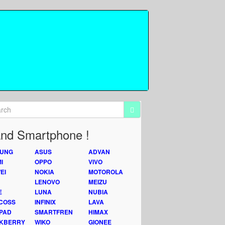
nd Smartphone !
UNG
ASUS
ADVAN
I
OPPO
VIVO
EI
NOKIA
MOTOROLA
LENOVO
MEIZU
E
LUNA
NUBIA
COSS
INFINIX
LAVA
PAD
SMARTFREN
HIMAX
KBERRY
WIKO
GIONEE