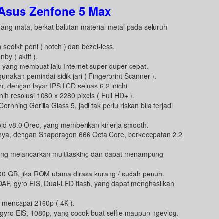
 Asus Zenfone 5 Max
g mata, berkat balutan material metal pada seluruh
dikit poni ( notch ) dan bezel-less.
y ( aktif ).
E yang membuat laju Internet super duper cepat.
nakan pemindai sidik jari ( Fingerprint Scanner ).
 dengan layar IPS LCD seluas 6.2 inichi.
ih resolusi 1080 x 2280 pixels ( Full HD+ ).
nning Gorilla Glass 5, jadi tak perlu riskan bila terjadi
oid v8.0 Oreo, yang memberikan kinerja smooth.
snya, dengan Snapdragon 666 Octa Core, berkecepatan 2.2
ang melancarkan multitasking dan dapat menampung
00 GB, jika ROM utama dirasa kurang / sudah penuh.
F, gyro EIS, Dual-LED flash, yang dapat menghasilkan
mencapai 2160p ( 4K ).
 gyro EIS, 1080p, yang cocok buat selfie maupun ngevlog.