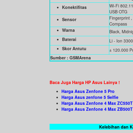
Wi-Fi 802.11
Konektifitas
USB OTG
Fingerprint 
Sensor
Compass
Warna
Black, Midni
Baterai
Li - Ion 330
Skor Antutu
± 120.000 P
Sumber : GSMArena
Baca Juga Harga HP Asus Lainya !
Harga Asus Zenfone 5 Pro
Harga Asus zenfone 5 Selfie
Harga Asus Zenfone 4 Max ZC550
Harga Asus Zenfone 4 Max ZB500
Kelebihan dan 