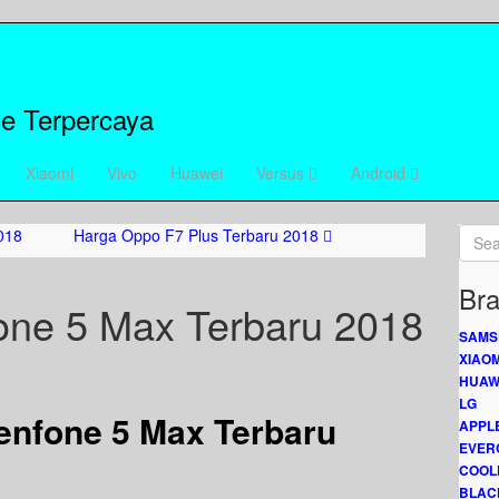
e Terpercaya
Xiaomi
Vivo
Huawei
Versus
Android
018
Harga Oppo F7 Plus Terbaru 2018
Bra
one 5 Max Terbaru 2018
SAMS
XIAOM
HUAW
LG
enfone 5 Max Terbaru
APPL
EVER
COOL
BLAC