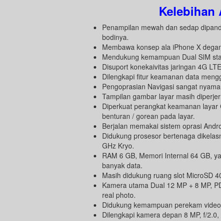
Kelebihan
Penampilan mewah dan sedap dipandan
bodinya.
Membawa konsep ala iPhone X degan se
Mendukung kemampuan Dual SIM stanb
Disuport konekaivitas jaringan 4G LT
Dilengkapi fitur keamanan data menggu
Pengoprasian Navigasi sangat nyaman,
Tampilan gambar layar masih diperjern
Diperkuat perangkat keamanan layar Cor
benturan / gorean pada layar.
Berjalan memakai sistem oprasi Andr
Didukung prosesor bertenaga dikela
GHz Kryo.
RAM 6 GB, Memori Internal 64 GB, y
banyak data.
Masih didukung ruang slot MicroSD 4
Kamera utama Dual 12 MP + 8 MP, PDA
real photo.
Didukung kemampuan perekam video 
Dilengkapi kamera depan 8 MP, f/2.0,