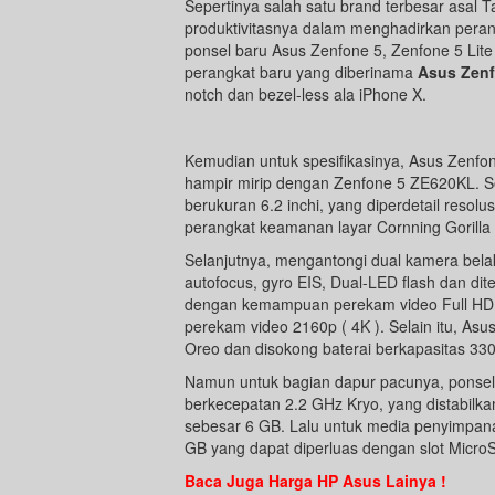
Sepertinya salah satu brand terbesar asal 
produktivitasnya dalam menghadirkan peran
ponsel baru Asus Zenfone 5, Zenfone 5 Lit
perangkat baru yang diberinama
Asus Zenf
notch dan bezel-less ala iPhone X.
Kemudian untuk spesifikasinya, Asus Zenfo
hampir mirip dengan Zenfone 5 ZE620KL. Se
berukuran 6.2 inchi, yang diperdetail resolus
perangkat keamanan layar Cornning Gorilla 
Selanjutnya, mengantongi dual kamera belaka
autofocus, gyro EIS, Dual-LED flash dan dit
dengan kemampuan perekam video Full HD
perekam video 2160p ( 4K ). Selain itu, As
Oreo dan disokong baterai berkapasitas 3
Namun untuk bagian dapur pacunya, ponsel 
berkecepatan 2.2 GHz Kryo, yang distabilk
sebesar 6 GB. Lalu untuk media penyimpan
GB yang dapat diperluas dengan slot Micro
Baca Juga Harga HP Asus Lainya !