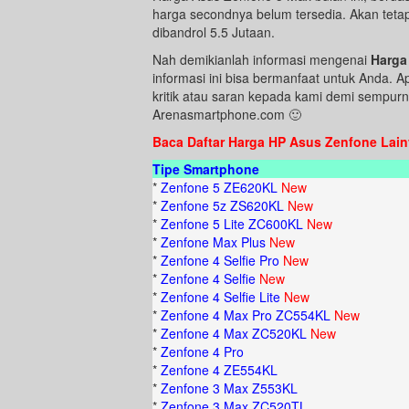
harga secondnya belum tersedia. Akan tetapi
dibandrol 5.5 Jutaan.
Nah demikianlah informasi mengenai
Harga
informasi ini bisa bermanfaat untuk Anda. 
kritik atau saran kepada kami demi sempurna
Arenasmartphone.com 🙂
Baca Daftar Harga HP Asus Zenfone Lain
Tipe Smartphone
*
Zenfone 5 ZE620KL
New
*
Zenfone 5z ZS620KL
New
*
Zenfone 5 Lite ZC600KL
New
*
Zenfone Max Plus
New
*
Zenfone 4 Selfie Pro
New
*
Zenfone 4 Selfie
New
*
Zenfone 4 Selfie Lite
New
*
Zenfone 4 Max Pro ZC554KL
New
*
Zenfone 4 Max ZC520KL
New
*
Zenfone 4 Pro
*
Zenfone 4 ZE554KL
*
Zenfone 3 Max Z553KL
*
Zenfone 3 Max ZC520TL