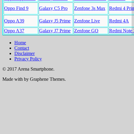
Oppo Find 9
Galaxy C5 Pro
Zenfone 3s Max
Redmi 4 Pri
Oppo A39
Galaxy J5 Prime
Zenfone Live
Redmi 4A
Oppo A37
Galaxy J7 Prime
Zenfone GO
Redmi Note 
Home
Contact
Disclaimer
Privacy Policy
© 2017 Arena Smartphone.
Made with
by Graphene Themes.