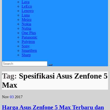
Lava
LeEco
Lenovo
Luna
Meizu
Nokia
Nubia
One Plus
Panasonic
Polytron
Sony
Smartfren
Sharp
Tag:
Spesifikasi Asus Zenfone 5
Max
Nov
03
2017
Harga Asus Zenfone 5 Max Terbaru dan