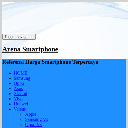
Toggle navigation
Arena Smartphone
Referensi Harga Smartphone Terpercaya
HOME
Samsung
Oppo
Asus
Xiaomi
Vivo
Huawei
Versus
Apple
Samsung Vs
Oppo Vs