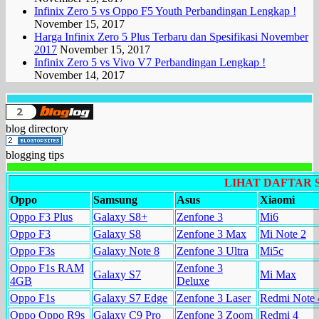
Infinix Zero 5 vs Oppo F5 Youth Perbandingan Lengkap !
November 15, 2017
Harga Infinix Zero 5 Plus Terbaru dan Spesifikasi November
2017
November 15, 2017
Infinix Zero 5 vs Vivo V7 Perbandingan Lengkap !
November 14, 2017
blog directory
blogging tips
LIHAT DAFTAR
Oppo
Samsung
Asus
Xiaomi
Oppo F3 Plus
Galaxy S8+
Zenfone 3
Mi6
Oppo F3
Galaxy S8
Zenfone 3 Max
Mi Note 2
Oppo F3s
Galaxy Note 8
Zenfone 3 Ultra
Mi5c
Oppo F1s RAM
Zenfone 3
Galaxy S7
Mi Max
4GB
Deluxe
Oppo F1s
Galaxy S7 Edge
Zenfone 3 Laser
Redmi Note 
Oppo Oppo R9s
Galaxy C9 Pro
Zenfone 3 Zoom
Redmi 4