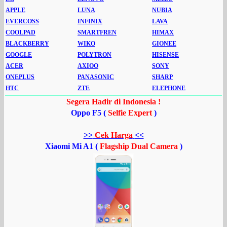
APPLE
LUNA
NUBIA
EVERCOSS
INFINIX
LAVA
COOLPAD
SMARTFREN
HIMAX
BLACKBERRY
WIKO
GIONEE
GOOGLE
POLYTRON
HISENSE
ACER
AXIOO
SONY
ONEPLUS
PANASONIC
SHARP
HTC
ZTE
ELEPHONE
Segera Hadir di Indonesia !
Oppo F5 (
Selfie Expert
)
>>
Cek Harga
<<
Xiaomi Mi A1 (
Flagship Dual Camera
)