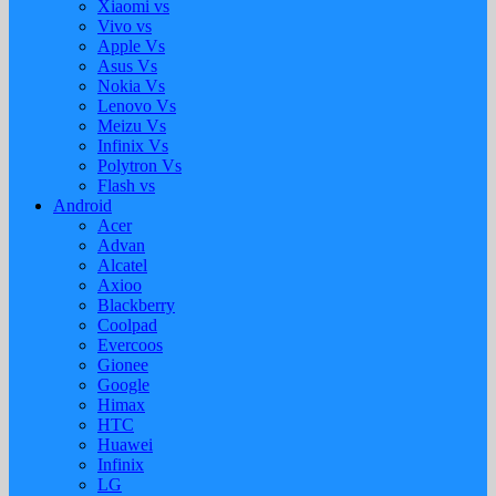
Xiaomi vs
Vivo vs
Apple Vs
Asus Vs
Nokia Vs
Lenovo Vs
Meizu Vs
Infinix Vs
Polytron Vs
Flash vs
Android
Acer
Advan
Alcatel
Axioo
Blackberry
Coolpad
Evercoos
Gionee
Google
Himax
HTC
Huawei
Infinix
LG