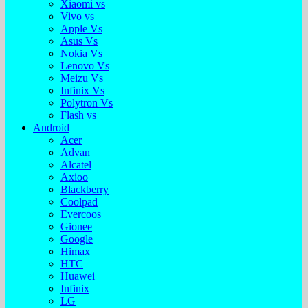
Xiaomi vs
Vivo vs
Apple Vs
Asus Vs
Nokia Vs
Lenovo Vs
Meizu Vs
Infinix Vs
Polytron Vs
Flash vs
Android
Acer
Advan
Alcatel
Axioo
Blackberry
Coolpad
Evercoos
Gionee
Google
Himax
HTC
Huawei
Infinix
LG