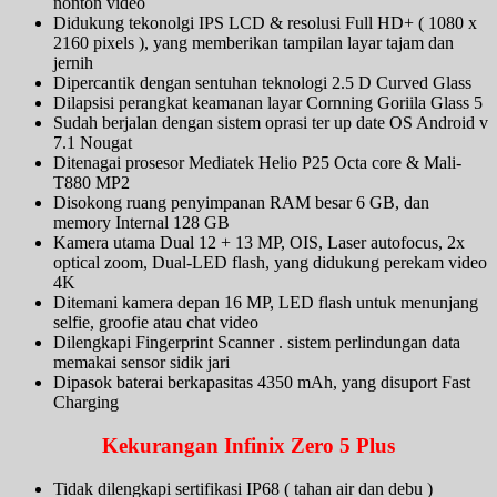
nonton video
Didukung tekonolgi IPS LCD & resolusi Full HD+ ( 1080 x
2160 pixels ), yang memberikan tampilan layar tajam dan
jernih
Dipercantik dengan sentuhan teknologi 2.5 D Curved Glass
Dilapsisi perangkat keamanan layar Cornning Goriila Glass 5
Sudah berjalan dengan sistem oprasi ter up date OS Android v
7.1 Nougat
Ditenagai prosesor Mediatek Helio P25 Octa core & Mali-
T880 MP2
Disokong ruang penyimpanan RAM besar 6 GB, dan
memory Internal 128 GB
Kamera utama Dual 12 + 13 MP, OIS, Laser autofocus, 2x
optical zoom, Dual-LED flash, yang didukung perekam video
4K
Ditemani kamera depan 16 MP, LED flash untuk menunjang
selfie, groofie atau chat video
Dilengkapi Fingerprint Scanner . sistem perlindungan data
memakai sensor sidik jari
Dipasok baterai berkapasitas 4350 mAh, yang disuport Fast
Charging
Kekurangan Infinix Zero 5 Plus
Tidak dilengkapi sertifikasi IP68 ( tahan air dan debu )