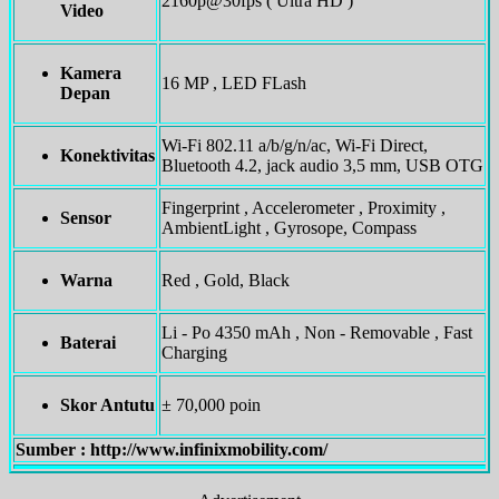
2160p@30fps ( Ultra HD )
Video
Kamera
16 MP , LED FLash
Depan
Wi-Fi 802.11 a/b/g/n/ac, Wi-Fi Direct,
Konektivitas
Bluetooth 4.2, jack audio 3,5 mm, USB OTG
Fingerprint , Accelerometer , Proximity ,
Sensor
AmbientLight , Gyrosope, Compass
Warna
Red , Gold, Black
Li - Po 4350 mAh , Non - Removable , Fast
Baterai
Charging
Skor Antutu
± 70,000 poin
Sumber : http://www.infinixmobility.com/