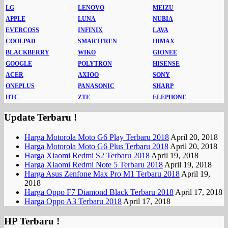
LG
LENOVO
MEIZU
APPLE
LUNA
NUBIA
EVERCOSS
INFINIX
LAVA
COOLPAD
SMARTFREN
HIMAX
BLACKBERRY
WIKO
GIONEE
GOOGLE
POLYTRON
HISENSE
ACER
AXIOO
SONY
ONEPLUS
PANASONIC
SHARP
HTC
ZTE
ELEPHONE
Update Terbaru !
Harga Motorola Moto G6 Play Terbaru 2018
April 20, 2018
Harga Motorola Moto G6 Plus Terbaru 2018
April 20, 2018
Harga Xiaomi Redmi S2 Terbaru 2018
April 19, 2018
Harga Xiaomi Redmi Note 5 Terbaru 2018
April 19, 2018
Harga Asus Zenfone Max Pro M1 Terbaru 2018
April 19,
2018
Harga Oppo F7 Diamond Black Terbaru 2018
April 17, 2018
Harga Oppo A3 Terbaru 2018
April 17, 2018
HP Terbaru !