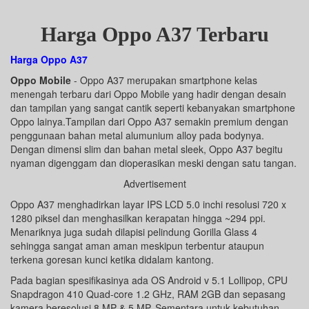
Harga Oppo A37 Terbaru
Harga Oppo A37
Oppo Mobile
- Oppo A37 merupakan smartphone kelas
menengah terbaru dari Oppo Mobile yang hadir dengan desain
dan tampilan yang sangat cantik seperti kebanyakan smartphone
Oppo lainya.Tampilan dari Oppo A37 semakin premium dengan
penggunaan bahan metal alumunium alloy pada bodynya.
Dengan dimensi slim dan bahan metal sleek, Oppo A37 begitu
nyaman digenggam dan dioperasikan meski dengan satu tangan.
Advertisement
Oppo A37 menghadirkan layar IPS LCD 5.0 inchi resolusi 720 x
1280 piksel dan menghasilkan kerapatan hingga ~294 ppi.
Menariknya juga sudah dilapisi pelindung Gorilla Glass 4
sehingga sangat aman aman meskipun terbentur ataupun
terkena goresan kunci ketika didalam kantong.
Pada bagian spesifikasinya ada OS Android v 5.1 Lollipop, CPU
Snapdragon 410 Quad-core 1.2 GHz, RAM 2GB dan sepasang
kamera beresolusi 8 MP & 5 MP. Sementara untuk kebutuhan