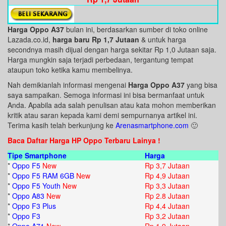
Harga Oppo A37
bulan ini, berdasarkan sumber di toko online
Lazada.co.id,
harga baru Rp 1,7 Jutaan
& untuk harga
secondnya masih dijual dengan harga sekitar Rp 1,0 Jutaan saja.
Harga mungkin saja terjadi perbedaan, tergantung tempat
ataupun toko ketika kamu membelinya.
Nah demikianlah informasi mengenai
Harga Oppo A37
yang bisa
saya sampaikan. Semoga informasi ini bisa bermanfaat untuk
Anda. Apabila ada salah penulisan atau kata mohon memberikan
kritik atau saran kepada kami demi sempurnanya artikel ini.
Terima kasih telah berkunjung ke
Arenasmartphone.com
🙂
Baca Daftar Harga HP Oppo Terbaru Lainya !
Tipe Smartphone
Harga
*
Oppo F5
New
Rp 3,7 Jutaan
*
Oppo F5 RAM 6GB
New
Rp 4,9 Jutaan
*
Oppo F5 Youth
New
Rp 3,3 Jutaan
*
Oppo A83
New
Rp 2.8 Jutaan
*
Oppo F3 Plus
Rp 4,4 Jutaan
*
Oppo F3
Rp 3,2 Jutaan