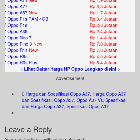
*
Oppo A71
New
Rp 1,9 Jutaan
*
Oppo A77
Rp 3,5 Jutaan
*
Oppo A57
New
Rp 1,7 Jutaan
*
Oppo F1s RAM 4GB
Rp 3,4 Jutaan
*
Oppo F1s
Rp 2,6 Jutaan
*
Oppo A39
Rp 2,4 Jutaan
*
Oppo Neo 7
Rp 1,4 Jutaan
*
Oppo Find 9
New
Rp 7,0 Jutaan
*
Oppo R11
New
Rp 7,0 Jutaan
*
Oppo R9s
Rp 4,5 Jutaan
*
Oppo R9s Plus
Rp 5,4 Jutaan
< Lihat Daftar Harga HP Oppo Lengkap disini >
Advertisement
Harga dan Spesifikasi Oppo A37
,
Harga Oppo A37
dan Spesifikasi
,
Oppo A37
,
Oppo A37 Vs
,
Spesifikasi
dan Harga Oppo A37
,
Spesifikasi Oppo A37
Leave a Reply
Your email address will not be published.