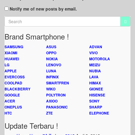
Notify me of new posts by email.
Brand Smartphone !
SAMSUNG
ASUS
ADVAN
XIAOMI
OPPO
VIVO
HUAWEI
NOKIA
MOTOROLA
LG
LENOVO
MEIZU
APPLE
LUNA
NUBIA
EVERCOSS
INFINIX
LAVA
COOLPAD
SMARTFREN
HIMAX
BLACKBERRY
WIKO
GIONEE
GOOGLE
POLYTRON
HISENSE
ACER
AXIOO
SONY
ONEPLUS
PANASONIC
SHARP
HTC
ZTE
ELEPHONE
Update Terbaru !