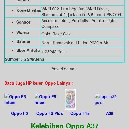
Wi-Fi 802.11 a/b/g/n/ac, Wi-Fi Direct,
Konektivitas
Bluetooth 4.2, jack audio 3,5 mm, USB OTG
Accelerometer , Proximity , AmbientLight ,
Sensor
Compass
Warna
Gold, Rose Gold
Baterai
Non - Removable, Li - Ion 2630 mAh
Skor Antutu
± 25243 Poin
Sumber : GSMArena
Advertisement
Baca Juga HP keren Oppo Lainya !
Oppo F5
Oppo F5 Plus
Oppo F1s
A39
Kelebihan Oppo A37