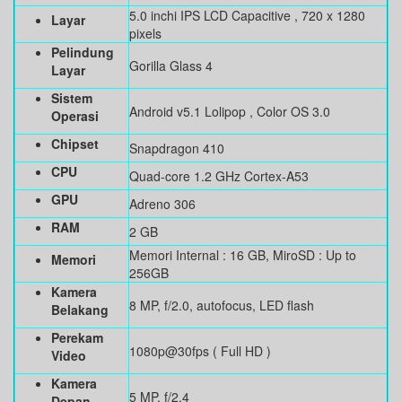
5.0 inchi IPS LCD Capacitive , 720 x 1280
Layar
pixels
Pelindung
Gorilla Glass 4
Layar
Sistem
Android v5.1 Lolipop , Color OS 3.0
Operasi
Chipset
Snapdragon 410
CPU
Quad-core 1.2 GHz Cortex-A53
GPU
Adreno 306
RAM
2 GB
Memori Internal : 16 GB, MiroSD : Up to
Memori
256GB
Kamera
8 MP, f/2.0, autofocus, LED flash
Belakang
Perekam
1080p@30fps ( Full HD )
Video
Kamera
5 MP, f/2.4
Depan