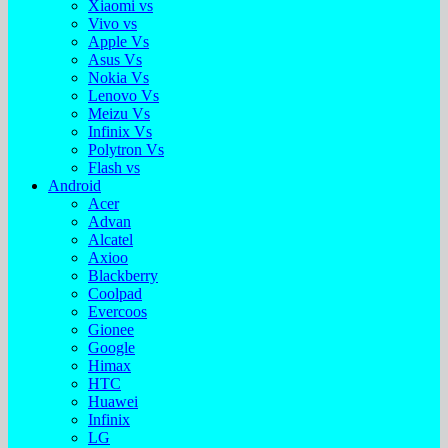
Xiaomi vs
Vivo vs
Apple Vs
Asus Vs
Nokia Vs
Lenovo Vs
Meizu Vs
Infinix Vs
Polytron Vs
Flash vs
Android
Acer
Advan
Alcatel
Axioo
Blackberry
Coolpad
Evercoos
Gionee
Google
Himax
HTC
Huawei
Infinix
LG