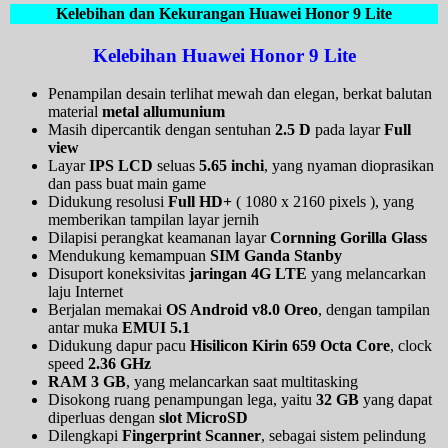
Kelebihan dan Kekurangan Huawei Honor 9 Lite
Kelebihan Huawei Honor 9 Lite
Penampilan desain terlihat mewah dan elegan, berkat balutan
material
metal allumunium
Masih dipercantik dengan sentuhan
2.5 D
pada layar
Full
view
Layar
IPS LCD
seluas
5.65 inchi
, yang nyaman dioprasikan
dan pass buat main game
Didukung resolusi
Full HD+
( 1080 x 2160 pixels ), yang
memberikan tampilan layar jernih
Dilapisi perangkat keamanan layar
Cornning Gorilla Glass
Mendukung kemampuan
SIM Ganda Stanby
Disuport koneksivitas
jaringan 4G LTE
yang melancarkan
laju Internet
Berjalan memakai
OS Android v8.0 Oreo
, dengan tampilan
antar muka
EMUI 5.1
Didukung dapur pacu
Hisilicon Kirin 659 Octa Core
, clock
speed
2.36 GHz
RAM 3 GB
, yang melancarkan saat multitasking
Disokong ruang penampungan lega, yaitu
32 GB
yang dapat
diperluas dengan
slot MicroSD
Dilengkapi
Fingerprint Scanner
, sebagai sistem pelindung