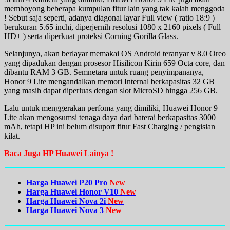
memboyong beberapa kumpulan fitur lain yang tak kalah menggoda
! Sebut saja seperti, adanya diagonal layar Full view ( ratio 18:9 )
berukuran 5.65 inchi, diperjernih resolusi 1080 x 2160 pixels ( Full
HD+ ) serta diperkuat proteksi Corning Gorilla Glass.
Selanjunya, akan berlayar memakai OS Android teranyar v 8.0 Oreo
yang dipadukan dengan prosesor Hisilicon Kirin 659 Octa core, dan
dibantu RAM 3 GB. Semnetara untuk ruang penyimpananya,
Honor 9 Lite mengandalkan memori Internal berkapasitas 32 GB
yang masih dapat diperluas dengan slot MicroSD hingga 256 GB.
Lalu untuk menggerakan perfoma yang dimiliki, Huawei Honor 9
Lite akan mengosumsi tenaga daya dari baterai berkapasitas 3000
mAh, tetapi HP ini belum disuport fitur Fast Charging / pengisian
kilat.
Baca Juga HP Huawei Lainya !
Harga Huawei P20 Pro
New
Harga Huawei Honor V10
New
Harga Huawei Nova 2i
New
Harga Huawei Nova 3
New