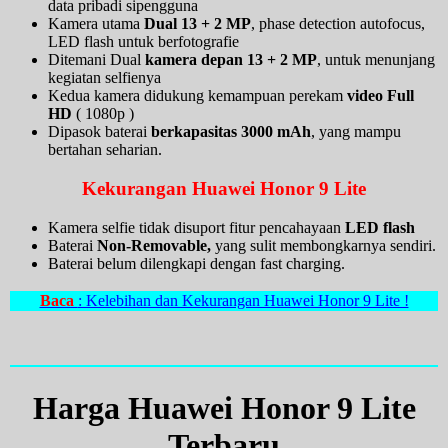
data pribadi sipengguna
Kamera utama
Dual 13 + 2 MP
, phase detection autofocus,
LED flash untuk berfotografie
Ditemani Dual
kamera depan 13 + 2 MP
, untuk menunjang
kegiatan selfienya
Kedua kamera didukung kemampuan perekam
video Full
HD
( 1080p )
Dipasok baterai
berkapasitas 3000 mAh
, yang mampu
bertahan seharian.
Kekurangan Huawei Honor 9 Lite
Kamera selfie tidak disuport fitur pencahayaan
LED flash
Baterai
Non-Removable,
yang sulit membongkarnya sendiri.
Baterai belum dilengkapi dengan fast charging.
Baca
: Kelebihan dan Kekurangan Huawei Honor 9 Lite !
Harga Huawei Honor 9 Lite
Terbaru