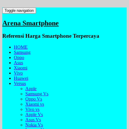
Toggle navigation
Arena Smartphone
Referensi Harga Smartphone Terpercaya
HOME
Samsung
Oppo
Asus
Xiaomi
Vivo
Huawei
Versus
Apple
Samsung Vs
Oppo Vs
Xiaomi vs
Vivo vs
Apple Vs
Asus Vs
Nokia Vs