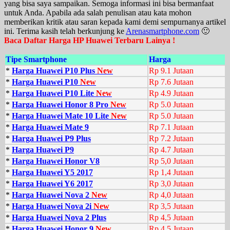
yang bisa saya sampaikan. Semoga informasi ini bisa bermanfaat
untuk Anda. Apabila ada salah penulisan atau kata mohon
memberikan kritik atau saran kepada kami demi sempurnanya artikel
ini. Terima kasih telah berkunjung ke
Arenasmartphone.com
🙂
Baca Daftar Harga HP Huawei Terbaru Lainya !
Tipe Smartphone
Harga
*
Harga Huawei P10 Plus
New
Rp 9.1 Jutaan
*
Harga Huawei P10
New
Rp 7.6 Jutaan
*
Harga Huawei P10 Lite
New
Rp 4.9 Jutaan
*
Harga Huawei Honor 8 Pro
New
Rp 5.0 Jutaan
*
Harga Huawei Mate 10 Lite
New
Rp 5.0 Jutaan
*
Harga Huawei Mate 9
Rp 7.1 Jutaan
*
Harga Huawei P9 Plus
Rp 7.2 Jutaan
*
Harga Huawei P9
Rp 4.7 Jutaan
*
Harga Huawei Honor V8
Rp 5,0 Jutaan
*
Harga Huawei Y5 2017
Rp 1,4 Jutaan
*
Harga Huawei Y6 2017
Rp 3,0 Jutaan
*
Harga Huawei Nova 2
New
Rp 4,0 Jutaan
*
Harga Huawei Nova 2i
New
Rp 3,5 Jutaan
*
Harga Huawei Nova 2 Plus
Rp 4,5 Jutaan
*
Harga Huawei Honor 9
New
Rp 4,5 Jutaan