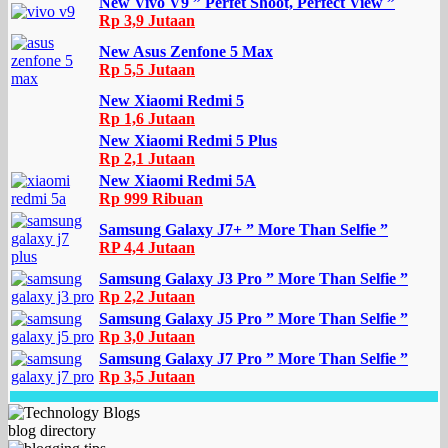
New Vivo V9 ” Perfet Shoot, Perfect View ”
Rp 3,9 Jutaan
New Asus Zenfone 5 Max
Rp 5,5 Jutaan
New Xiaomi Redmi 5
Rp 1,6 Jutaan
New Xiaomi Redmi 5 Plus
Rp 2,1 Jutaan
New Xiaomi Redmi 5A
Rp 999 Ribuan
Samsung Galaxy J7+ ” More Than Selfie ”
RP 4,4 Jutaan
Samsung Galaxy J3 Pro ” More Than Selfie ”
Rp 2,2 Jutaan
Samsung Galaxy J5 Pro ” More Than Selfie ”
Rp 3,0 Jutaan
Samsung Galaxy J7 Pro ” More Than Selfie ”
Rp 3,5 Jutaan
blog directory