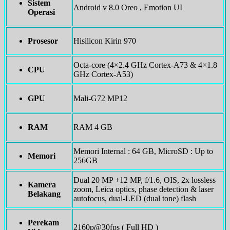
Sistem
Android v 8.0 Oreo , Emotion UI
Operasi
Prosesor
Hisilicon Kirin 970
Octa-core (4×2.4 GHz Cortex-A73 & 4×1.8
CPU
GHz Cortex-A53)
GPU
Mali-G72 MP12
RAM
RAM 4 GB
Memori Internal : 64 GB, MicroSD : Up to
Memori
256GB
Dual 20 MP +12 MP, f/1.6, OIS, 2x lossless
Kamera
zoom, Leica optics, phase detection & laser
Belakang
autofocus, dual-LED (dual tone) flash
Perekam
2160p@30fps ( Full HD )