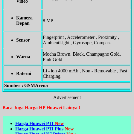
Video
Kamera
8 MP
Depan
Fingerprint , Accelerometer , Proximity ,
Sensor
AmbientLight , Gyrosope, Compass
Mocha Brown, Black, Champagne Gold,
Warna
Pink Gold
Li - ion 4000 mAh , Non - Removable , Fast
Baterai
Charging
Sumber : GSMArena
Advertisement
Baca Juga Harga HP Huawei Lainya !
Harga Huawei P11
New
Harga Huawei P11 Plus
New