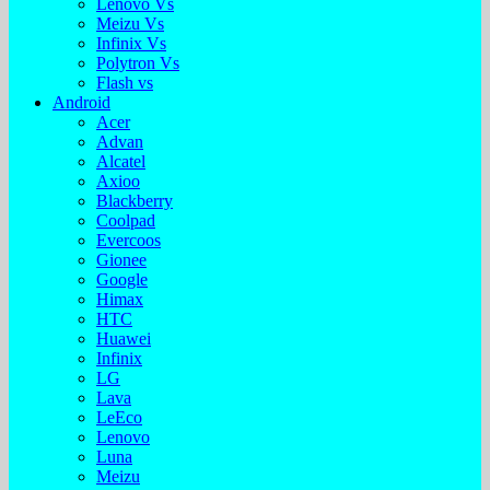
Lenovo Vs
Meizu Vs
Infinix Vs
Polytron Vs
Flash vs
Android
Acer
Advan
Alcatel
Axioo
Blackberry
Coolpad
Evercoos
Gionee
Google
Himax
HTC
Huawei
Infinix
LG
Lava
LeEco
Lenovo
Luna
Meizu