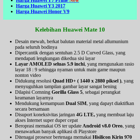
Harga Huawei Y7 Prime
New
Harga Huawei Y3 2017
Harga Huawei Honor V9
Kelebihan Huawei Mate 10
Desain mewah, berkat balutan material metal allumunium
pada seluruh bodinya
Dipercantik dengan sentuhan 2.5 D Curved Glass, yang
mendapati lengkungan dikedua sisi layar
Layar AMOLED seluas 5.9 inchi
, yang mengunakan rasio
layar 18 : 9 sehingga nyaman untuk main game maupun
nonton video
Didukung resolusi
Quad HD+ ( 1440 x 2880 piksel )
, yang
menyuguhkan tampilan gambar layar sangat bening
Dilapisi Cornning
Gorilla Glass 5
, sebagai perangkat
keamanan layarnya
Mendukung kemampuan
Dual SIM
, yang dapayt diaktifkan
secara bersamaan
Disuport koneksivitas jaringan
4G LTE,
yang membuat laju
akses Internet super duper cepat
Beroprasi memakai OS ter update
Android v8.0 Oreo
, yang
menawarkan banyak aplikasi di Playstore
Ditenagai prosesor bertenaga memakai
Hisilicon Kirin 970