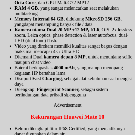
Octa Core
, dan GPU Mali-G72 MP12
RAM 4 GB
, yang sangat melancarkan saat melakukan
multitasking
M
emory Internal 64 GB
, didukung
MicroSD 256 GB
,
yangdapat menampung banyak file / data
Kamera utama Dual 20 MP +12 MP, f/1.6
, OIS, 2x lossless
zoom, Leica optics, phase detection & laser autofocus, dual-
LED (dual tone) flash.
Video yang direkam memiliki kualitas sangat bagus dengan
maksimal mencapai 4k / Ultra HD
Ditemani Dual
kamera depan 8 MP
, untuk menunjang selfie
maupun chat video
Baterai berkapasitas
4000 mAh
, yang mampu menopang
kegiatan HP bertahan lama
Disuport
Fast Charging
, sebagai alat kebutuhan saat mengisi
daya
Dilengkapi
Fingerprint Scanner,
sebagai sistem
perlindungan data pribadi sipengguna
Advertisement
Kekurangan Huawei Mate 10
Belum dilengkapi fitur IP68 Certified, yang menjadikanya
dapat digunakan dalam air