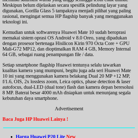
Meskipun belum dijelaskan secara spesifik pelindung layar yang
digunakan, Gorilla Glass 5 tampaknya menjadi pilihat yang paling
rasional, mengingat semua HP flagship banyak yang menggunakan
teknologi ini.
Kemudian untuk softwarenya Huawei Mate 10 sudah beroprasi
memakai sistem oprasi OS Android v 8.0 Oreo, yang dipadukan
dengan prosesor bertenaga Hisilicon Kirin 970 Octa Core + GPU
Mali-G72 MP12, dan dioptimalkan RAM 4 GB, Memory Internal
64 GB, sebagai ruang penampungan file / data.
Setiap smartphone flagship Huawei tentunya selalu tawarkan
kualitas kamera yang mumpuni, begitu juga ada seri Huawei Mate
10 ini yang menggunakan kamera belakang Dual 20 MP +12 MP,
f/1.6, OIS, 2x lossless zoom, Leica optics, phase detection & laser
autofocus, dual-LED (dual tone) flash dan kamera depan beresolusi
8 MP. Baterai besar 4000 mAh disiapkan untuk menunjang segala
kebutuhan daya smartphone.
Advertisement
Baca Juga HP Huawei Lainya !
Harga Huawei P20 Lite
New