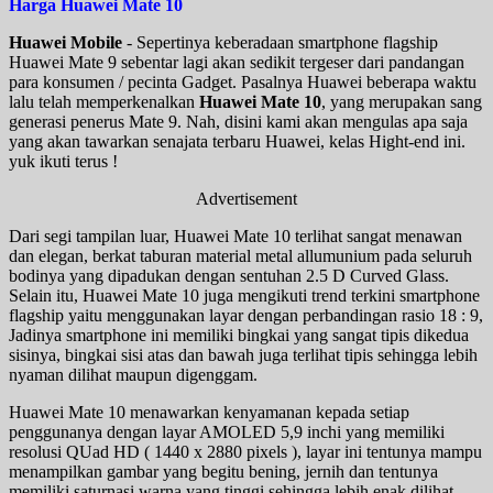
Harga Huawei Mate 10
Huawei Mobile
- Sepertinya keberadaan smartphone flagship
Huawei Mate 9 sebentar lagi akan sedikit tergeser dari pandangan
para konsumen / pecinta Gadget. Pasalnya Huawei beberapa waktu
lalu telah memperkenalkan
Huawei Mate 10
, yang merupakan sang
generasi penerus Mate 9. Nah, disini kami akan mengulas apa saja
yang akan tawarkan senajata terbaru Huawei, kelas Hight-end ini.
yuk ikuti terus !
Advertisement
Dari segi tampilan luar, Huawei Mate 10 terlihat sangat menawan
dan elegan, berkat taburan material metal allumunium pada seluruh
bodinya yang dipadukan dengan sentuhan 2.5 D Curved Glass.
Selain itu, Huawei Mate 10 juga mengikuti trend terkini smartphone
flagship yaitu menggunakan layar dengan perbandingan rasio 18 : 9,
Jadinya smartphone ini memiliki bingkai yang sangat tipis dikedua
sisinya, bingkai sisi atas dan bawah juga terlihat tipis sehingga lebih
nyaman dilihat maupun digenggam.
Huawei Mate 10 menawarkan kenyamanan kepada setiap
penggunanya dengan layar AMOLED 5,9 inchi yang memiliki
resolusi QUad HD ( 1440 x 2880 pixels ), layar ini tentunya mampu
menampilkan gambar yang begitu bening, jernih dan tentunya
memiliki saturnasi warna yang tinggi sehingga lebih enak dilihat.