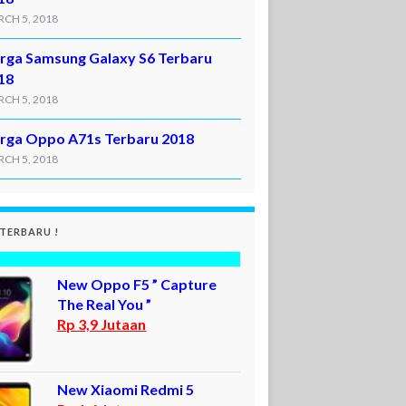
CH 5, 2018
rga Samsung Galaxy S6 Terbaru
18
CH 5, 2018
rga Oppo A71s Terbaru 2018
CH 5, 2018
 TERBARU !
New Oppo F5 ” Capture
The Real You ”
Rp 3,9 Jutaan
New Xiaomi Redmi 5