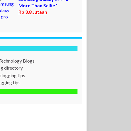
More Than Selfie ”
Rp 3,8 Jutaan
og directory
ogging tips