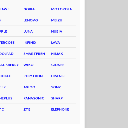
UAWEI
NOKIA
MOTOROLA
G
LENOVO
MEIZU
PPLE
LUNA
NUBIA
VERCOSS
INFINIX
LAVA
OOLPAD
SMARTFREN
HIMAX
LACKBERRY
WIKO
GIONEE
OOGLE
POLYTRON
HISENSE
CER
AXIOO
SONY
NEPLUS
PANASONIC
SHARP
TC
ZTE
ELEPHONE