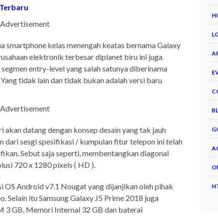
 Terbaru
H
Advertisement
L
ua smartphone kelas menengah keatas bernama Galaxy
A
ahaan elektronik terbesar diplanet biru ini juga
segmen entry-level yang salah satunya diberinama
E
 Yang tidak lain dan tidak bukan adalah versi baru
C
Advertisement
B
iri akan datang dengan konsep desain yang tak jauh
G
ri sesgi spesifikasi / kumpulan fitur telepon ini telah
A
ikan. Sebut saja seperti, membentangkan diagonal
olusi 720 x 1280 pixels ( HD ).
O
 OS Android v7.1 Nougat yang dijanjikan oleh pihak
H
. Selain itu Samsung Galaxy J5 Prime 2018 juga
 3 GB, Memori Internal 32 GB dan baterai