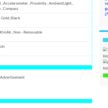
t , Accelerometer , Proximity , AmbientLight ,
 , Compass
 Gold, Black
900 mAh , Non - Removable
oin
bl
bl
Advertisement