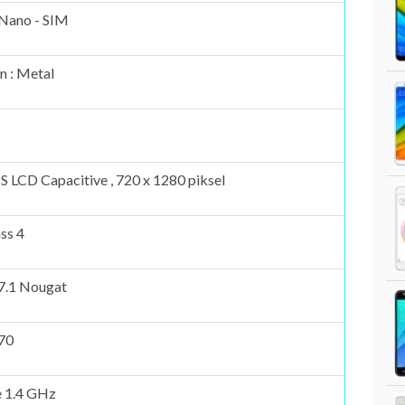
 Nano - SIM
n : Metal
IPS LCD Capacitive , 720 x 1280 piksel
ass 4
 7.1 Nougat
70
 1.4 GHz