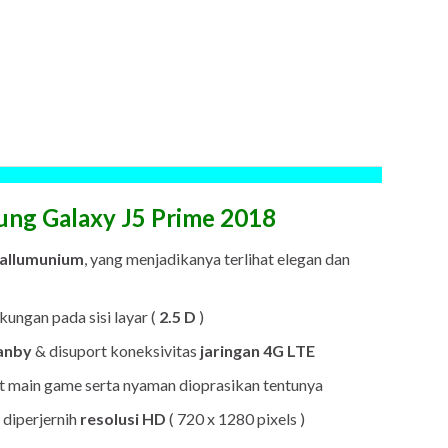
ung Galaxy J5 Prime 2018
 allumunium
, yang menjadikanya terlihat elegan dan
kungan pada sisi layar (
2.5 D
)
anby
& disuport koneksivitas
jaringan 4G LTE
at main game serta nyaman dioprasikan tentunya
 diperjernih
resolusi HD
( 720 x 1280 pixels )