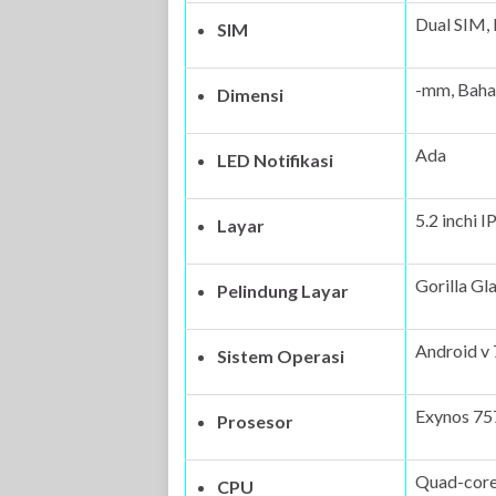
Dual SIM,
SIM
-mm, Baha
Dimensi
Ada
LED Notifikasi
5.2 inchi 
Layar
Gorilla Gl
Pelindung Layar
Android v
Sistem Operasi
Exynos 75
Prosesor
Quad-core
CPU