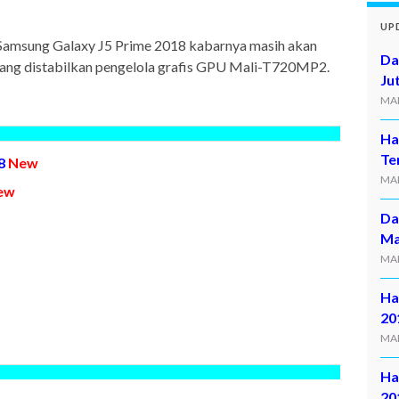
UP
 Samsung Galaxy J5 Prime 2018 kabarnya masih akan
Da
ng distabilkan pengelola grafis GPU Mali-T720MP2.
Ju
MAR
Ha
Te
18
New
MAR
ew
Da
Ma
MAR
Ha
20
MAR
Ha
20