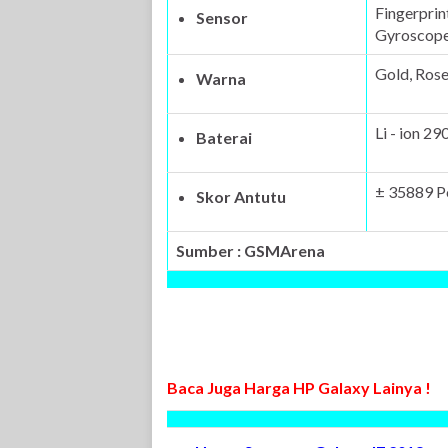
Fingerprin
Sensor
Gyroscope
Gold, Rose
Warna
Li - ion 2
Baterai
± 35889 P
Skor Antutu
Sumber : GSMArena
Baca Juga Harga HP Galaxy Lainya !