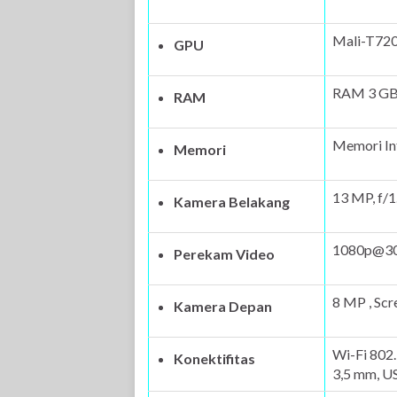
Mali-T7
GPU
RAM 3 G
RAM
Memori In
Memori
13 MP, f/1
Kamera Belakang
1080p@30f
Perekam Video
8 MP , Scr
Kamera Depan
Wi-Fi 802.
Konektifitas
3,5 mm, 