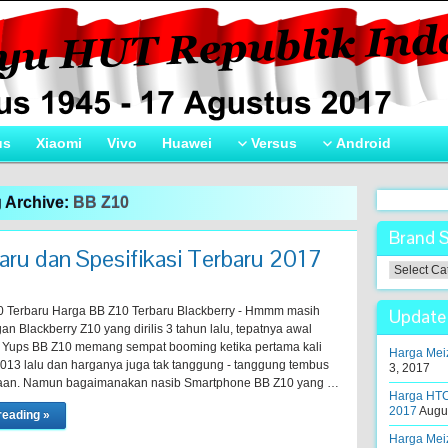
us
Xiaomi
Vivo
Huawei
Versus
Android
 Archive:
BB Z10
Brand 
ru dan Spesifikasi Terbaru 2017
Brand
Smartpho
!
 Terbaru Harga BB Z10 Terbaru Blackberry - Hmmm masih
Update 
n Blackberry Z10 yang dirilis 3 tahun lalu, tepatnya awal
. Yups BB Z10 memang sempat booming ketika pertama kali
Harga Meiz
 2013 lalu dan harganya juga tak tanggung - tanggung tembus
3, 2017
taan. Namun bagaimanakan nasib Smartphone BB Z10 yang …
Harga HTC
2017
Augus
reading »
Harga Meiz