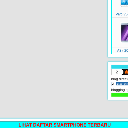
Vivo V5
A3 ( 20
blog direct
blogging ti
LIHAT DAFTAR SMARTPHONE TERBARU