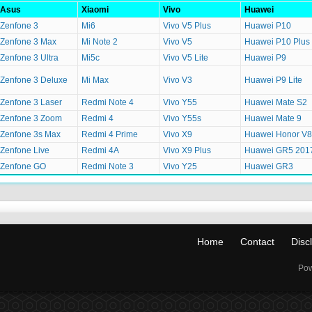
Asus
Xiaomi
Vivo
Huawei
Zenfone 3
Mi6
Vivo V5 Plus
Huawei P10
Zenfone 3 Max
Mi Note 2
Vivo V5
Huawei P10 Plus
Zenfone 3 Ultra
Mi5c
Vivo V5 Lite
Huawei P9
Zenfone 3 Deluxe
Mi Max
Vivo V3
Huawei P9 Lite
Zenfone 3 Laser
Redmi Note 4
Vivo Y55
Huawei Mate S2
Zenfone 3 Zoom
Redmi 4
Vivo Y55s
Huawei Mate 9
Zenfone 3s Max
Redmi 4 Prime
Vivo X9
Huawei Honor V8
Zenfone Live
Redmi 4A
Vivo X9 Plus
Huawei GR5 201
Zenfone GO
Redmi Note 3
Vivo Y25
Huawei GR3
Home
Contact
Disc
Pow