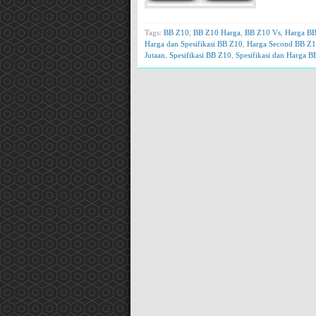
Tags:
BB Z10
,
BB Z10 Harga
,
BB Z10 Vs
,
Harga BB
Harga dan Spesifikasi BB Z10
,
Harga Second BB Z1
Jutaan
,
Spesifikasi BB Z10
,
Spesifikasi dan Harga B