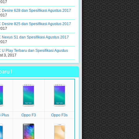
2017
Desire 628 dan Spesifikasi Agustus 2017
2017
Desire 825 dan Spesifikasi Agustus 2017
2017
 Nexus S1 dan Spesifikasi Agustus 2017
2017
U Play Terbaru dan Spesifikasi Agustus
t 3, 2017
aru !
 Plus
Oppo F3
Oppo F3s