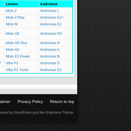
Lenovo
Andromax
Moto Z
Andromax L
Moto Z Play
Andromax E2+
Moto M
Andromax E2
Moto G5
Andromax R2
Moto G5 Plus
Andromax R
Moto G4
Andromax A
Moto E3 Power
Andromax B
7
Vibe P2
Andromax D
Vibe P1 Turbo
Andromax E3
laimer
Privacy Policy
Return to top
ered by WordPress and the Graphene Theme.