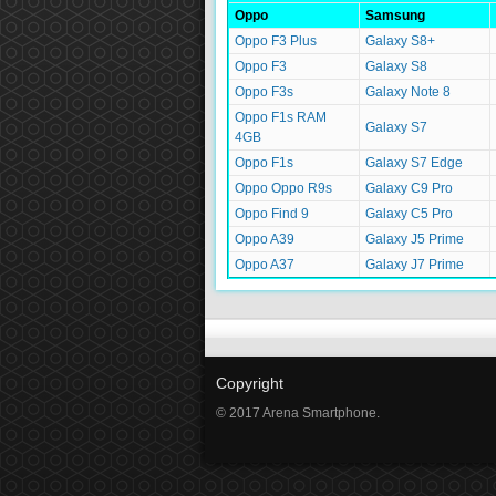
Oppo
Samsung
Oppo F3 Plus
Galaxy S8+
Oppo F3
Galaxy S8
Oppo F3s
Galaxy Note 8
Oppo F1s RAM
Galaxy S7
4GB
Oppo F1s
Galaxy S7 Edge
Oppo Oppo R9s
Galaxy C9 Pro
Oppo Find 9
Galaxy C5 Pro
Oppo A39
Galaxy J5 Prime
Oppo A37
Galaxy J7 Prime
Copyright
© 2017 Arena Smartphone.