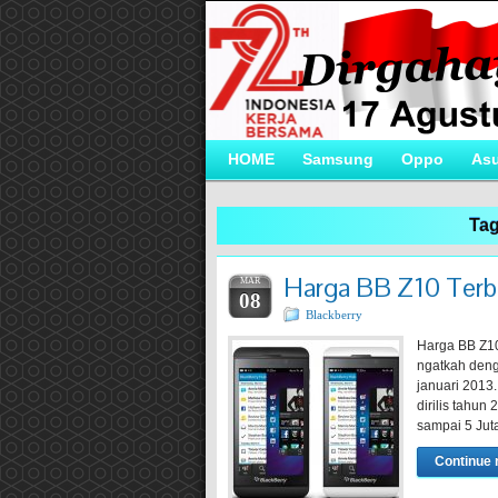
HOME
Samsung
Oppo
As
Tag
Harga BB Z10 Terba
MAR
08
Blackberry
Harga BB Z10
ngatkah denga
januari 2013
dirilis tahun
sampai 5 Ju
Continue 