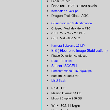
Lebar 5.2 inch
Resolusi : 1080 x 1920 pixels
Kerapatan : ~424 ppi
Dragon Trail Glass AGC
OS Android v 6.0 Marshmallow
Chipset : Mediatek Helio P10
CPU : Octa Core 2.0 GHz
GPU : Mali-T860 MP2
Kamera Belakang 16 MP
EIS ( Electronic Image Stabilization )
Phase Detection Autofocus
Dual-LED flash
Sensor ISOCELL
Perekam Video 2160p@30fps
Kamera Depan 8 MP
LED flash
RAM 3 GB
Memori Internal 64 GB
Micro SD up to 256 GB
Wi-Fi 802.11 b/g/n