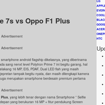
LG
APPL
EVER
COOL
e 7s vs Oppo F1 Plus
BLAC
GOOG
ACER
ONEP
Advertisement
HTC
Upd
Advertisement
is smartphone android flagship dikelasnya, yang diberinama
a sang nenxt level Polytron Prime 7 ini begitu garang, hal
belakang 16 MP, EIS, PDAF, Dual LED flah yang masih
jepretan tampak begitu nyata, dan masih dilengkapi kamera
ini juga merupakan smartphone berdesain premium pertama
Advertisement
 Plus
, yang lebih tenar dengan nama Smartphone ” Selfie
a depan yang berukuran 16 MP + fitur pendukung Screen