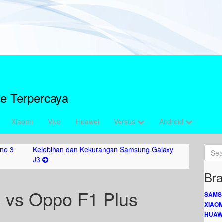
e Terpercaya
Xiaomi
Vivo
Huawei
Versus
Android
ne 3
Kelebihan dan Kekurangan Samsung Galaxy
J3
Bra
s vs Oppo F1 Plus
SAMS
XIAOM
HUAW