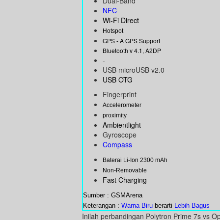
Dual-Band
NFC
Wi-Fi Direct
Hotspot
GPS - A GPS Support
Bluetooth v 4.1, A2DP
-
USB microUSB v2.0
USB OTG
Fingerprint
Accelerometer
proximity
Ambientlight
Gyroscope
Compass
Baterai Li-Ion 2300 mAh
Non-Removable
Fast Charging
Sumber : GSMArena
Keterangan :
Warna Biru
berarti
Lebih Bagus
Inilah perbandingan Polytron Prime 7s vs O