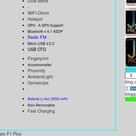
Dual-Band
-
WiFi-Direct
Hotspot
GPS - A GPS Support
Bluetooth v 4.1 A2DP
Radio FM
Micro USB V.2.0
USB OTG
Fingerprint
Accelerometer
Proximity
AmbientLight
blog 
Gyroscope
-
blogg
Baterai Li-Ion 2850 mAh
Non-Removable
Fast Charging
ppo F1 Plus