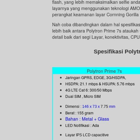
flash, yang lebih memaksimalkan selfie anda 
layarnya yang menggunakan teknologi AMOLED
perangkat keamanan layar Cornning Gorilla 
Nah coba dibandingkan dalam hal spesifika
lebih baik antara Polytron Prime 7s ataukah
detail baik dari segi Layar, konektivitas, C
Spesifikasi Poly
Polytron Prime 7s
Jaringan GPRS, EDGE, 3G/HSDPA,
HSDPA: 21.1 mbps & HSUPA: 5.76 mbps
4G LTE Cat 6: 300/50 Mbps
Dual SIM , Micro SIM
Dimensi :
146 x 73 x
7.75
mm
Berat : 155 gram
Bahan : Metal + Glass
LED Notifikasi : Ada
Layar IPS LCD capacitive