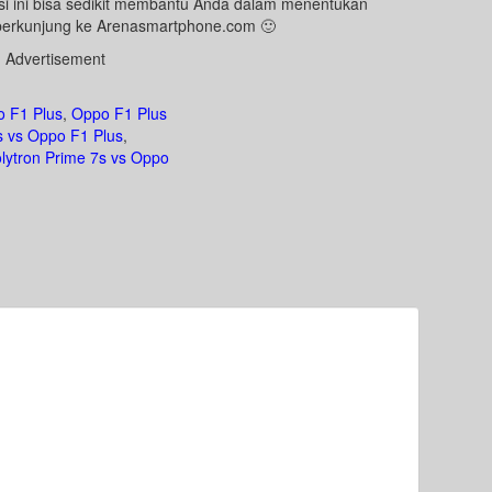
i ini bisa sedikit membantu Anda dalam menentukan
 berkunjung ke Arenasmartphone.com 🙂
Advertisement
o F1 Plus
,
Oppo F1 Plus
s vs Oppo F1 Plus
,
olytron Prime 7s vs Oppo