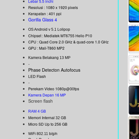
Lebar 5.5 inchi
Resolusi : 1080 x 1920 pixels
Kerapatan : 401 ppi
Gorilla Glass 4
OS Android v 5.1 Lolipop
Chipset : Mediatek MT6755 Helio P10
CPU : Quad Core 2.0 GHz & quad-core 1.0 GHz
GPU : Mali-T860 MP2
Kamera Belakang 13 MP
-
Phase Detecton Autofocus
LED Flash
-
Perekam Video 1080p@30fps
Kamera Depan 16 MP
Screen flash
RAM 4 GB
Memori Internal 32 GB
Micro SD Up to 256 GB
WiFi 802.11 b/g/n