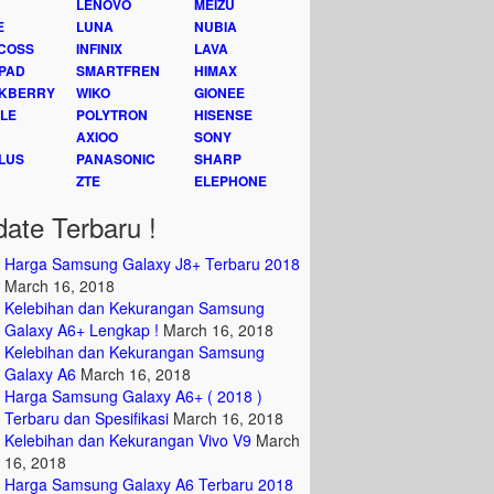
LENOVO
MEIZU
E
LUNA
NUBIA
COSS
INFINIX
LAVA
PAD
SMARTFREN
HIMAX
KBERRY
WIKO
GIONEE
LE
POLYTRON
HISENSE
AXIOO
SONY
LUS
PANASONIC
SHARP
ZTE
ELEPHONE
ate Terbaru !
Harga Samsung Galaxy J8+ Terbaru 2018
March 16, 2018
Kelebihan dan Kekurangan Samsung
Galaxy A6+ Lengkap !
March 16, 2018
Kelebihan dan Kekurangan Samsung
Galaxy A6
March 16, 2018
Harga Samsung Galaxy A6+ ( 2018 )
Terbaru dan Spesifikasi
March 16, 2018
Kelebihan dan Kekurangan Vivo V9
March
16, 2018
Harga Samsung Galaxy A6 Terbaru 2018