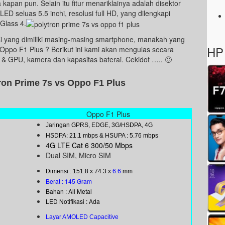
kapan pun. Selain itu fitur menariklainya adalah disektor
 seluas 5.5 inchi, resolusi full HD, yang dilengkapi
Glass 4.
si yang dimiliki masing-masing smartphone, manakah yang
HP 
 Oppo F1 Plus ? Berikut ini kami akan mengulas secara
PU & GPU, kamera dan kapasitas baterai. Cekidot ….. 🙂
tron Prime 7s vs Oppo F1 Plus
Oppo F1 Plus
Jaringan GPRS, EDGE, 3G/HSDPA, 4G
HSDPA: 21.1 mbps & HSUPA : 5.76 mbps
4G LTE Cat 6 300/50 Mbps
Dual SIM, Micro SIM
Dimensi : 151.8 x 74.3 x
6.6
mm
Berat : 145 Gram
Bahan : All Metal
LED Notifikasi : Ada
Layar AMOLED Capacitive