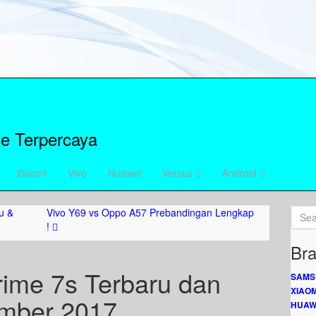
e Terpercaya
Xiaomi
Vivo
Huawei
Versus
Android
u &
Vivo Y69 vs Oppo A57 Prebandingan Lengkap
!
Bra
rime 7s Terbaru dan
SAMS
XIAOM
ember 2017
HUAW