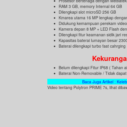
Prosesor bertenaga dengan Mediatek 
RAM 3 GB, memory Internal 64 GB
Dilengkapi slot microSD 256 GB
Kmarea utama 16 MP lengkap dengan
Didukung kemampuan perekam video 
Kamera depan 8 MP + LED Flash deng
Dilengkapi fitur keamanan sidik jari re
Kapasitas baterai lumayan besar 23
Baterai dilengkapi turbo fast cahrging
Kekuranga
Belum dilengkapi Fitur IP68 ( Tahan a
Baterai Non-Removable / Tidak dapat
Baca Juga Artikel : Kele
Video tentang Polytron PRIME 7s, lihat dibaw