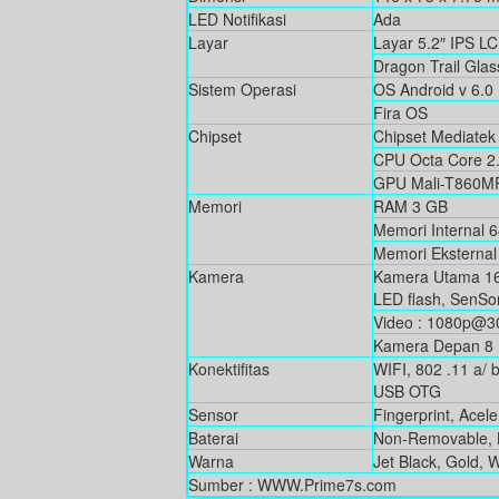
LED Notifikasi
Ada
Layar
Layar 5.2″ IPS LC
Dragon Trail Gla
Sistem Operasi
OS Android v 6.0
Fira OS
Chipset
Chipset Mediatek
CPU Octa Core 2
GPU Mali-T860M
Memori
RAM 3 GB
Memori Internal 
Memori Eksternal
Kamera
Kamera Utama 16 M
LED flash, SenS
Video : 1080p@3
Kamera Depan 8 
Konektifitas
WIFI, 802 .11 a/ 
USB OTG
Sensor
Fingerprint, Acel
Baterai
Non-Removable, L
Warna
Jet Black, Gold, 
Sumber : WWW.Prime7s.com