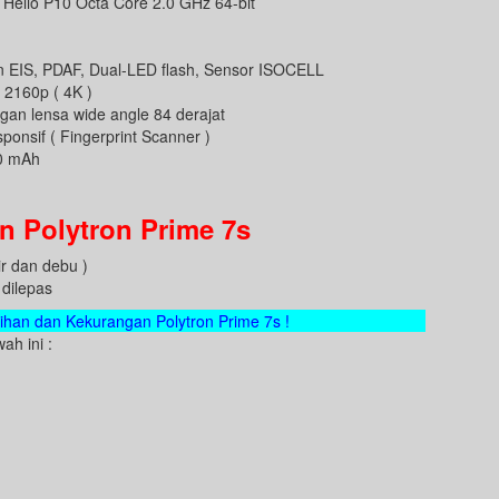
Helio P10 Octa Core 2.0 GHz 64-bit
 EIS, PDAF, Dual-LED flash, Sensor ISOCELL
2160p ( 4K )
an lensa wide angle 84 derajat
sponsif ( Fingerprint Scanner )
00 mAh
n Polytron Prime 7s
ir dan debu )
 dilepas
bihan dan Kekurangan Polytron Prime 7s !
ah ini :