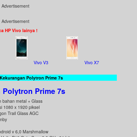
Advertisement
Advertisement
a HP Vivo lainya !
Vivo V3
Vivo X7
Kekurangan Polytron Prime 7s
 Polytron Prime 7s
n bahan metal + Glass
si 1080 x 1920 piksel
gon Trail Glass AGC
anby
droid v 6,0 Marshmallow