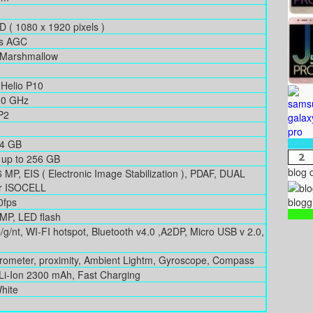
D ( 1080 x 1920 pixels )
ss AGC
 Marshmallow
 Helio P10
.0 GHz
P2
64 GB
 up to 256 GB
blog 
P, EIS ( Electronic Image Stabilization ), PDAF, DUAL
or ISOCELL
blogg
0fps
MP, LED flash
b/g/nt, WI-FI hotspot, Bluetooth v4.0 ,A2DP, Micro USB v 2.0,
erometer, proximity, Ambient Lightm, Gyroscope, Compass
i-Ion 2300 mAh, Fast Charging
White