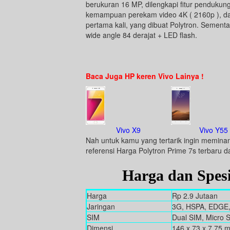
berukuran 16 MP, dilengkapi fitur penduku
kemampuan perekam video 4K ( 2160p ), da
pertama kali, yang dibuat Polytron. Semen
wide angle 84 derajat + LED flash.
Baca Juga HP keren Vivo Lainya !
Vivo X9
Vivo Y55
Nah untuk kamu yang tertarik ingin meminan
referensi Harga Polytron Prime 7s terbaru d
Harga dan Spesi
Harga
Rp 2.9 Jutaan
Jaringan
3G, HSPA, EDGE
SIM
Dual SIM, Micro 
Dimensi
146 x 73 x 7.75 