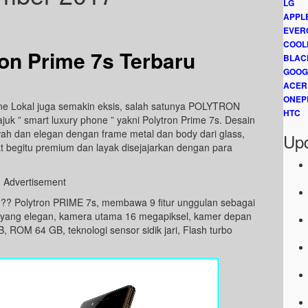
LG
APPL
EVER
COOL
on Prime 7s Terbaru
BLAC
GOOG
ACER
ONEP
ne Lokal juga semakin eksis, salah satunya POLYTRON
HTC
ajuk ” smart luxury phone ” yakni Polytron Prime 7s. Desain
mewah dan elegan dengan frame metal dan body dari glass,
Upd
ihat begitu premium dan layak disejajarkan dengan para
Advertisement
i ?? Polytron PRIME 7s, membawa 9 fitur unggulan sebagai
gn yang elegan, kamera utama 16 megapiksel, kamer depan
 ROM 64 GB, teknologi sensor sidik jari, Flash turbo