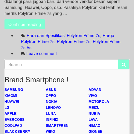
didatangi para jagoan baru dari vendor-vendor besar, seperti
Samsung, Huawei, Oppo, dsb. Pasalnya Polytron kini telah resmi
merilis Polytron Prime 7s yang …
Continue reading
Hara dan Spesifikasi Polytron Prime 7s
,
Harga
Polytron Prime 7s
,
Polytron Prime 7s
,
Polytron Prime
7s Vs
Leave comment
Brand Smartphone !
SAMSUNG
ASUS
ADVAN
XIAOMI
OPPO
VIVO
HUAWEI
NOKIA
MOTOROLA
LG
LENOVO
MEIZU
APPLE
LUNA
NUBIA
EVERCOSS
INFINIX
LAVA
COOLPAD
SMARTFREN
HIMAX
BLACKBERRY
WIKO
GIONEE