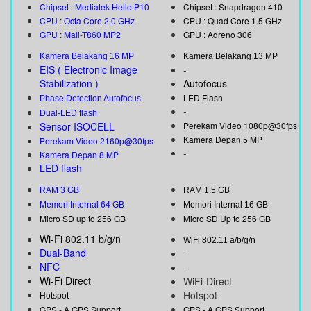
Chipset : Mediatek Helio P10
Chipset : Snapdragon 410
CPU : Octa Core 2.0 GHz
CPU : Quad Core 1.5 GHz
GPU : Mali-T860 MP2
GPU : Adreno 306
Kamera Belakang 16 MP
Kamera Belakang 13 MP
EIS ( Electronic Image
-
Stabilization )
Autofocus
LED Flash
Phase Detection Autofocus
-
Dual-LED flash
Sensor ISOCELL
Perekam Video 1080p@30fps
Kamera Depan 5 MP
Perekam Video 2160p@30fps
-
Kamera Depan 8 MP
LED flash
RAM 3 GB
RAM 1.5 GB
Memori Internal 64 GB
Memori Internal 16 GB
Micro SD up to 256 GB
Micro SD Up to 256 GB
Wi-Fi 802.11 b/g/n
WiFi 802.11 a/b/g/n
Dual-Band
-
NFC
-
Wi-Fi Direct
WiFi-Direct
Hotspot
Hotspot
GPS - A GPS Support
GPS - A GPS Support