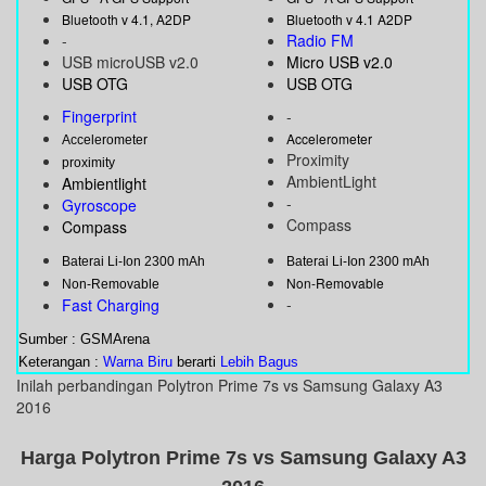
Bluetooth v 4.1, A2DP
Bluetooth v 4.1 A2DP
-
Radio FM
USB microUSB v2.0
Micro USB v2.0
USB OTG
USB OTG
Fingerprint
-
Accelerometer
Accelerometer
Proximity
proximity
AmbientLight
Ambientlight
-
Gyroscope
Compass
Compass
Baterai Li-Ion 2300 mAh
Baterai Li-Ion 2300 mAh
Non-Removable
Non-Removable
-
Fast Charging
Sumber : GSMArena
Keterangan :
Warna Biru
berarti
Lebih Bagus
Inilah perbandingan Polytron Prime 7s vs Samsung Galaxy A3
2016
Harga Polytron Prime 7s vs Samsung Galaxy A3