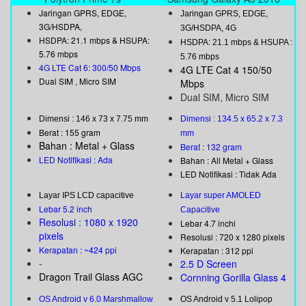
Jaringan GPRS, EDGE,
Jaringan GPRS, EDGE,
3G/HSDPA,
3G/HSDPA, 4G
HSDPA: 21.1 mbps & HSUPA:
HSDPA: 21.1 mbps & HSUPA :
5.76 mbps
5.76 mbps
4G LTE Cat 6: 300/50 Mbps
4G LTE Cat 4 150/50
Dual SIM , Micro SIM
Mbps
Dual SIM, Micro SIM
Dimensi : 146 x 73 x 7.75 mm
Dimensi : 134.5 x 65.2 x 7.3
Berat : 155 gram
mm
Bahan : Metal + Glass
Berat : 132 gram
LED Notifikasi : Ada
Bahan : All Metal + Glass
LED Notifikasi : Tidak Ada
Layar IPS LCD capacitive
Layar super AMOLED
Lebar 5.2 inch
Capacitive
Resolusi : 1080 x 1920
Lebar 4.7 inchi
pixels
Resolusi : 720 x 1280 pixels
Kerapatan : ~424 ppi
Kerapatan : 312 ppi
-
2.5 D Screen
Dragon Trail Glass AGC
Cornning Gorilla Glass 4
OS Android v 6.0 Marshmallow
OS Android v 5.1 Lolipop