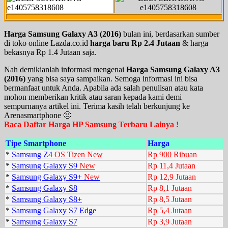
Harga Samsung Galaxy A3 (2016)
bulan ini, berdasarkan sumber
di toko online Lazda.co.id
harga baru Rp 2.4 Jutaan
& harga
bekasnya Rp 1.4 Jutaan saja.
Nah demikianlah informasi mengenai
Harga Samsung Galaxy A3
(2016)
yang bisa saya sampaikan. Semoga informasi ini bisa
bermanfaat untuk Anda. Apabila ada salah penulisan atau kata
mohon memberikan kritik atau saran kepada kami demi
sempurnanya artikel ini. Terima kasih telah berkunjung ke
Arenasmartphone 🙂
Baca Daftar Harga HP Samsung Terbaru Lainya !
Tipe Smartphone
Harga
*
Samsung Z4
OS Tizen New
Rp 900 Ribuan
*
Samsung Galaxy S9
New
Rp 11,4 Jutaan
*
Samsung Galaxy S9+
New
Rp 12,9 Jutaan
*
Samsung Galaxy S8
Rp 8,1 Jutaan
*
Samsung Galaxy S8+
Rp 8,5 Jutaan
*
Samsung Galaxy S7 Edge
Rp 5,4 Jutaan
*
Samsung Galaxy S7
Rp 3,9 Jutaan