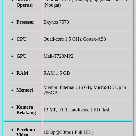
Operasi
(Nougat)
Prosesor
Exynos 7578
CPU
Quad-core 1.5 GHz Cortex-A53
GPU
Mali-T720MP2
RAM
RAM 1.5 GB
Memori Internal : 16 GB, MicroSD : Up to
Memori
256GB
Kamera
13 MP, f/1.9, autofocus, LED flash
Belakang
Perekam
1080p@30fps ( Full HD )
Video