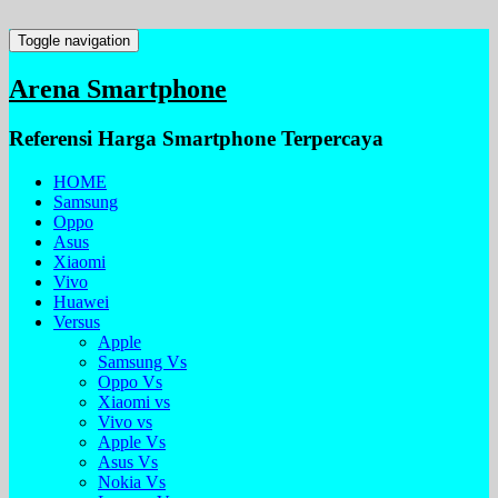
Toggle navigation
Arena Smartphone
Referensi Harga Smartphone Terpercaya
HOME
Samsung
Oppo
Asus
Xiaomi
Vivo
Huawei
Versus
Apple
Samsung Vs
Oppo Vs
Xiaomi vs
Vivo vs
Apple Vs
Asus Vs
Nokia Vs