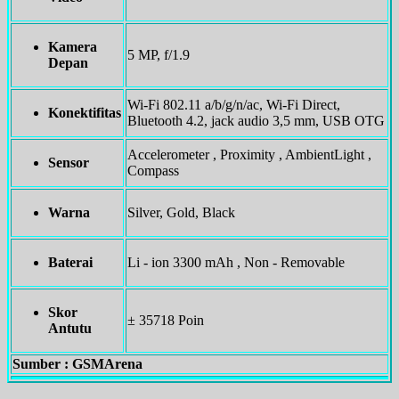
Kamera
5 MP, f/1.9
Depan
Wi-Fi 802.11 a/b/g/n/ac, Wi-Fi Direct,
Konektifitas
Bluetooth 4.2, jack audio 3,5 mm, USB OTG
Accelerometer , Proximity , AmbientLight ,
Sensor
Compass
Warna
Silver, Gold, Black
Baterai
Li - ion 3300 mAh , Non - Removable
Skor
± 35718 Poin
Antutu
Sumber : GSMArena