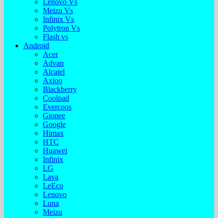
Lenovo Vs
Meizu Vs
Infinix Vs
Polytron Vs
Flash vs
Android
Acer
Advan
Alcatel
Axioo
Blackberry
Coolpad
Evercoos
Gionee
Google
Himax
HTC
Huawei
Infinix
LG
Lava
LeEco
Lenovo
Luna
Meizu