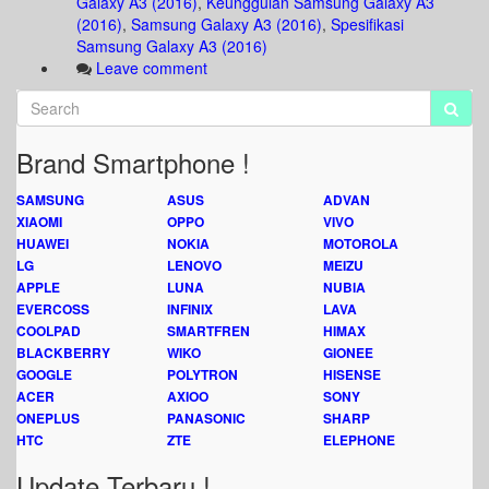
Galaxy A3 (2016)
,
Keunggulan Samsung Galaxy A3
(2016)
,
Samsung Galaxy A3 (2016)
,
Spesifikasi
Samsung Galaxy A3 (2016)
Leave comment
Brand Smartphone !
SAMSUNG
ASUS
ADVAN
XIAOMI
OPPO
VIVO
HUAWEI
NOKIA
MOTOROLA
LG
LENOVO
MEIZU
APPLE
LUNA
NUBIA
EVERCOSS
INFINIX
LAVA
COOLPAD
SMARTFREN
HIMAX
BLACKBERRY
WIKO
GIONEE
GOOGLE
POLYTRON
HISENSE
ACER
AXIOO
SONY
ONEPLUS
PANASONIC
SHARP
HTC
ZTE
ELEPHONE
Update Terbaru !