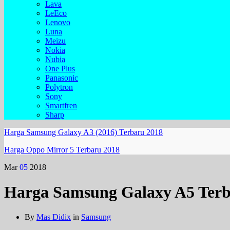
Lava
LeEco
Lenovo
Luna
Meizu
Nokia
Nubia
One Plus
Panasonic
Polytron
Sony
Smartfren
Sharp
Harga Samsung Galaxy A3 (2016) Terbaru 2018
Harga Oppo Mirror 5 Terbaru 2018
Mar
05
2018
Harga Samsung Galaxy A5 Terb
By
Mas Didix
in
Samsung