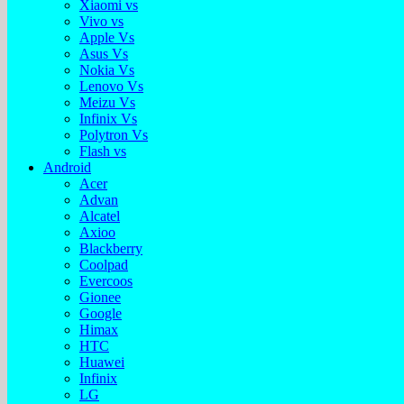
Xiaomi vs
Vivo vs
Apple Vs
Asus Vs
Nokia Vs
Lenovo Vs
Meizu Vs
Infinix Vs
Polytron Vs
Flash vs
Android
Acer
Advan
Alcatel
Axioo
Blackberry
Coolpad
Evercoos
Gionee
Google
Himax
HTC
Huawei
Infinix
LG