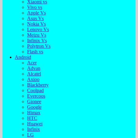
Xiaomi vs
Vivo vs
Apple Vs
Asus Vs
Nokia Vs
Lenovo Vs
Meizu Vs
Infinix Vs
Polytron Vs
Flash vs
Android
Acer
Advan
Alcatel
Axioo
Blackberry
Coolpad
Evercoos
Gionee
Google
Himax
HTC
Huawei
Infinix
LG