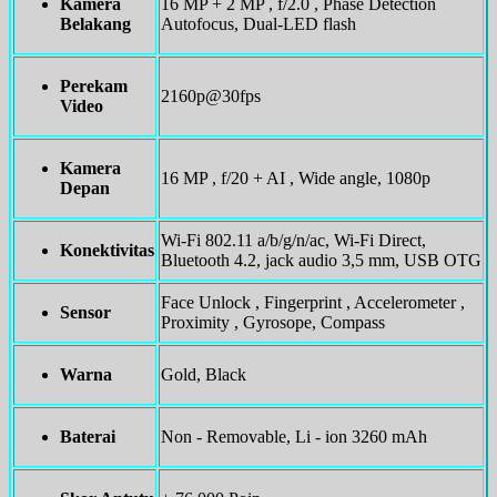
Kamera
16 MP + 2 MP , f/2.0 , Phase Detection
Belakang
Autofocus, Dual-LED flash
Perekam
2160p@30fps
Video
Kamera
16 MP , f/20 + AI , Wide angle, 1080p
Depan
Wi-Fi 802.11 a/b/g/n/ac, Wi-Fi Direct,
Konektivitas
Bluetooth 4.2, jack audio 3,5 mm, USB OTG
Face Unlock , Fingerprint , Accelerometer ,
Sensor
Proximity , Gyrosope, Compass
Warna
Gold, Black
Baterai
Non - Removable, Li - ion 3260 mAh