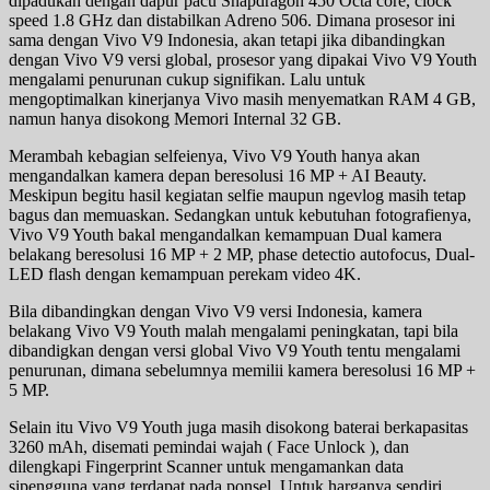
dipadukan dengan dapur pacu Snapdragon 450 Octa core, clock
speed 1.8 GHz dan distabilkan Adreno 506. Dimana prosesor ini
sama dengan Vivo V9 Indonesia, akan tetapi jika dibandingkan
dengan Vivo V9 versi global, prosesor yang dipakai Vivo V9 Youth
mengalami penurunan cukup signifikan. Lalu untuk
mengoptimalkan kinerjanya Vivo masih menyematkan RAM 4 GB,
namun hanya disokong Memori Internal 32 GB.
Merambah kebagian selfeienya, Vivo V9 Youth hanya akan
mengandalkan kamera depan beresolusi 16 MP + AI Beauty.
Meskipun begitu hasil kegiatan selfie maupun ngevlog masih tetap
bagus dan memuaskan. Sedangkan untuk kebutuhan fotografienya,
Vivo V9 Youth bakal mengandalkan kemampuan Dual kamera
belakang beresolusi 16 MP + 2 MP, phase detectio autofocus, Dual-
LED flash dengan kemampuan perekam video 4K.
Bila dibandingkan dengan Vivo V9 versi Indonesia, kamera
belakang Vivo V9 Youth malah mengalami peningkatan, tapi bila
dibandigkan dengan versi global Vivo V9 Youth tentu mengalami
penurunan, dimana sebelumnya memilii kamera beresolusi 16 MP +
5 MP.
Selain itu Vivo V9 Youth juga masih disokong baterai berkapasitas
3260 mAh, disemati pemindai wajah ( Face Unlock ), dan
dilengkapi Fingerprint Scanner untuk mengamankan data
sipengguna yang terdapat pada ponsel. Untuk harganya sendiri,