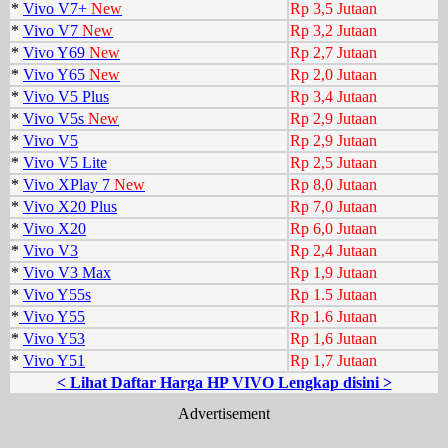
*
Vivo V7+
New
Rp 3,5 Jutaan
*
Vivo V7
New
Rp 3,2 Jutaan
*
Vivo Y69
New
Rp 2,7 Jutaan
*
Vivo Y65
New
Rp 2,0 Jutaan
*
Vivo V5 Plus
Rp 3,4 Jutaan
*
Vivo V5s
New
Rp 2,9 Jutaan
*
Vivo V5
Rp 2,9 Jutaan
*
Vivo V5 Lite
Rp 2,5 Jutaan
*
Vivo XPlay 7
New
Rp 8,0 Jutaan
*
Vivo X20 Plus
Rp 7,0 Jutaan
*
Vivo X20
Rp 6,0 Jutaan
*
Vivo V3
Rp 2,4 Jutaan
*
Vivo V3 Max
Rp 1,9 Jutaan
*
Vivo Y55s
Rp 1.5 Jutaan
*
Vivo Y55
Rp 1.6 Jutaan
*
Vivo Y53
Rp 1,6 Jutaan
*
Vivo Y51
Rp 1,7 Jutaan
< Lihat Daftar Harga HP VIVO Lengkap disini >
Advertisement