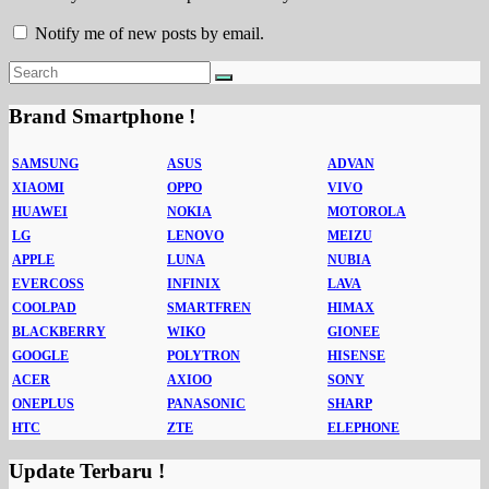
Notify me of new posts by email.
Brand Smartphone !
SAMSUNG
ASUS
ADVAN
XIAOMI
OPPO
VIVO
HUAWEI
NOKIA
MOTOROLA
LG
LENOVO
MEIZU
APPLE
LUNA
NUBIA
EVERCOSS
INFINIX
LAVA
COOLPAD
SMARTFREN
HIMAX
BLACKBERRY
WIKO
GIONEE
GOOGLE
POLYTRON
HISENSE
ACER
AXIOO
SONY
ONEPLUS
PANASONIC
SHARP
HTC
ZTE
ELEPHONE
Update Terbaru !