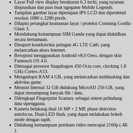
Layar Full view display berukuran 6.3 inchi, yang nyaman
dioprasikan dan pass buat ngegame Mobile Legends.
Tampilan gambar layar dipertajam IPS LCD dan diperdetail
resolusi 1080 x 2280 pixels.
Dilapisi perangkat keamanan layar / proteksi Cornning Gorilla
Glass 3.
Mendukung kemampuan SIM Ganda yang dapat diaktifkan
secara bersamaan.
Disuport koneksivitas jaringan 4G LTE Cat6, yang
melancarkan akses Internet.
Beroprasi menggunakan Android v8.0 Oreo, dengan skin
Funtouch OS 4.0.
Ditenagai prosesor Snapdragon 450 Octa core, clocking 1.8
GHz Cortex-A53.
Mengadopsi RAM 4 GB, yang melancarkan multitasking dan
aktivitas game.
Memori Internal 32 GB didukung MicroSD 256 GB, yang
dapat menampung banyak file / data.
Dilengkapi Fingerprint Scanner, sebagai sistem pelindung
data sipengguna.
Kamera belakang dual 16 MP + 2 MP, phase detection
autofocus, Dual-LED flash, yang dapat melakukan bokeh
mode dengan rapih.
Didukung kemampuan perekam video mencapai 2160p ( 4K
).