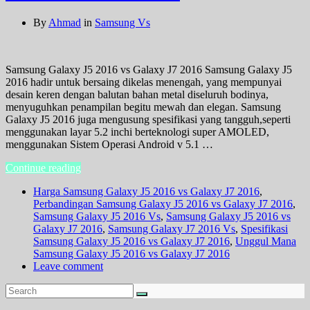
By
Ahmad
in
Samsung Vs
Samsung Galaxy J5 2016 vs Galaxy J7 2016 Samsung Galaxy J5
2016 hadir untuk bersaing dikelas menengah, yang mempunyai
desain keren dengan balutan bahan metal diseluruh bodinya,
menyuguhkan penampilan begitu mewah dan elegan. Samsung
Galaxy J5 2016 juga mengusung spesifikasi yang tangguh,seperti
menggunakan layar 5.2 inchi berteknologi super AMOLED,
menggunakan Sistem Operasi Android v 5.1 …
Continue reading
Harga Samsung Galaxy J5 2016 vs Galaxy J7 2016
,
Perbandingan Samsung Galaxy J5 2016 vs Galaxy J7 2016
,
Samsung Galaxy J5 2016 Vs
,
Samsung Galaxy J5 2016 vs
Galaxy J7 2016
,
Samsung Galaxy J7 2016 Vs
,
Spesifikasi
Samsung Galaxy J5 2016 vs Galaxy J7 2016
,
Unggul Mana
Samsung Galaxy J5 2016 vs Galaxy J7 2016
Leave comment