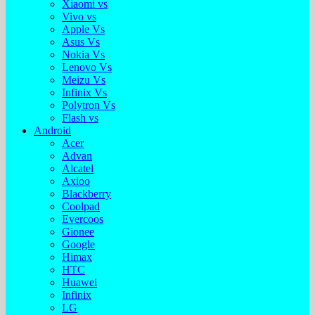
Xiaomi vs
Vivo vs
Apple Vs
Asus Vs
Nokia Vs
Lenovo Vs
Meizu Vs
Infinix Vs
Polytron Vs
Flash vs
Android
Acer
Advan
Alcatel
Axioo
Blackberry
Coolpad
Evercoos
Gionee
Google
Himax
HTC
Huawei
Infinix
LG