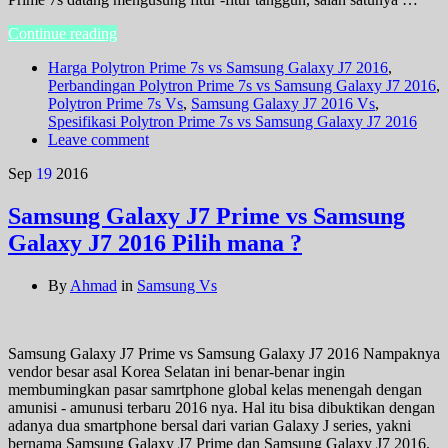
Continue reading
Harga Polytron Prime 7s vs Samsung Galaxy J7 2016
,
Perbandingan Polytron Prime 7s vs Samsung Galaxy J7 2016
,
Polytron Prime 7s Vs
,
Samsung Galaxy J7 2016 Vs
,
Spesifikasi Polytron Prime 7s vs Samsung Galaxy J7 2016
Leave comment
Sep
19
2016
Samsung Galaxy J7 Prime vs Samsung
Galaxy J7 2016 Pilih mana ?
By
Ahmad
in
Samsung Vs
Samsung Galaxy J7 Prime vs Samsung Galaxy J7 2016 Nampaknya
vendor besar asal Korea Selatan ini benar-benar ingin
membumingkan pasar samrtphone global kelas menengah dengan
amunisi - amunusi terbaru 2016 nya. Hal itu bisa dibuktikan dengan
adanya dua smartphone bersal dari varian Galaxy J series, yakni
bernama Samsung Galaxy J7 Prime dan Samsung Galaxy J7 2016.