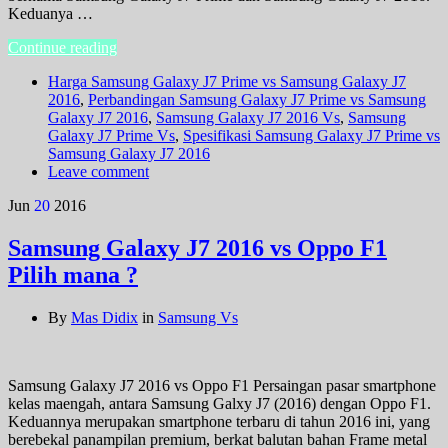
Keduanya …
Continue reading
Harga Samsung Galaxy J7 Prime vs Samsung Galaxy J7
2016
,
Perbandingan Samsung Galaxy J7 Prime vs Samsung
Galaxy J7 2016
,
Samsung Galaxy J7 2016 Vs
,
Samsung
Galaxy J7 Prime Vs
,
Spesifikasi Samsung Galaxy J7 Prime vs
Samsung Galaxy J7 2016
Leave comment
Jun
20
2016
Samsung Galaxy J7 2016 vs Oppo F1
Pilih mana ?
By
Mas Didix
in
Samsung Vs
Samsung Galaxy J7 2016 vs Oppo F1 Persaingan pasar smartphone
kelas maengah, antara Samsung Galxy J7 (2016) dengan Oppo F1.
Keduannya merupakan smartphone terbaru di tahun 2016 ini, yang
berebekal panampilan premium, berkat balutan bahan Frame metal