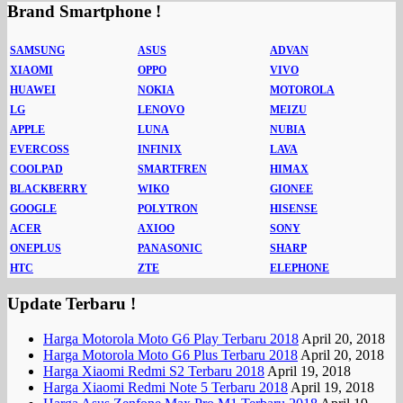
Brand Smartphone !
SAMSUNG
ASUS
ADVAN
XIAOMI
OPPO
VIVO
HUAWEI
NOKIA
MOTOROLA
LG
LENOVO
MEIZU
APPLE
LUNA
NUBIA
EVERCOSS
INFINIX
LAVA
COOLPAD
SMARTFREN
HIMAX
BLACKBERRY
WIKO
GIONEE
GOOGLE
POLYTRON
HISENSE
ACER
AXIOO
SONY
ONEPLUS
PANASONIC
SHARP
HTC
ZTE
ELEPHONE
Update Terbaru !
Harga Motorola Moto G6 Play Terbaru 2018
April 20, 2018
Harga Motorola Moto G6 Plus Terbaru 2018
April 20, 2018
Harga Xiaomi Redmi S2 Terbaru 2018
April 19, 2018
Harga Xiaomi Redmi Note 5 Terbaru 2018
April 19, 2018