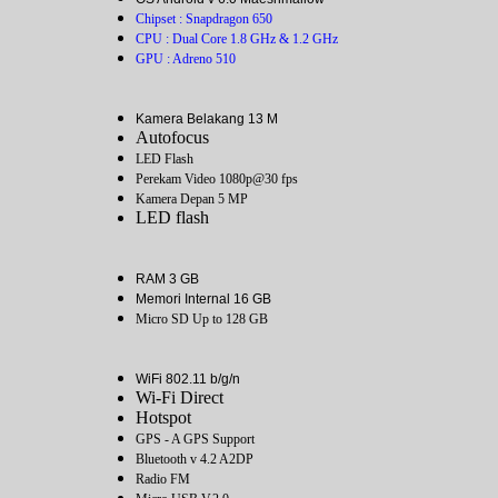
Chipset : Snapdragon 650
CPU : Dual Core 1.8 GHz & 1.2 GHz
GPU : Adreno 510
Kamera Belakang 13 M
Autofocus
LED Flash
Perekam Video 1080p@30 fps
Kamera Depan 5 MP
LED flash
RAM 3 GB
Memori Internal 16 GB
Micro SD Up to 128 GB
WiFi 802.11 b/g/n
Wi-Fi Direct
Hotspot
GPS - A GPS Support
Bluetooth v 4.2 A2DP
Radio FM