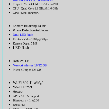
Chipset : Mediatek MT6755 Helio P10
CPU : Quad-Core 1.8 GHz & 1.0 GHz
GPU : Mali-T860MP2
Kamera Belakang 13 MP
Phase Detection Autofocus
Dual-LED flash
Perekam Video 1080p@30fps
Kamera Depan 5 MP
LED flash
RAM 2/3 GB
Memori Internal 16/32 GB
Micro SD up to 128 GB
Wi-Fi 802.11 a/b/g/n
Wi-Fi Direct
Hotspot
GPS - A GPS Support
Bluetooth v 4.1, A2DP
Radio FM