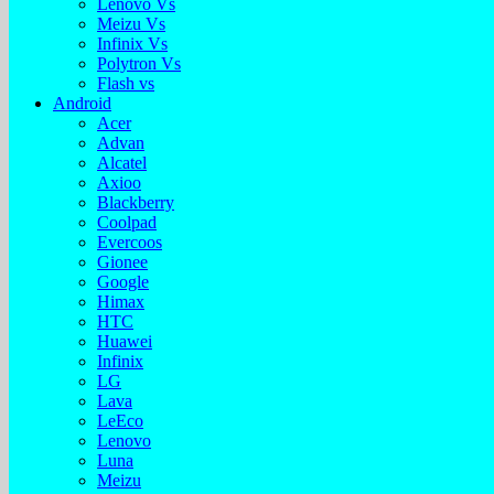
Lenovo Vs
Meizu Vs
Infinix Vs
Polytron Vs
Flash vs
Android
Acer
Advan
Alcatel
Axioo
Blackberry
Coolpad
Evercoos
Gionee
Google
Himax
HTC
Huawei
Infinix
LG
Lava
LeEco
Lenovo
Luna
Meizu