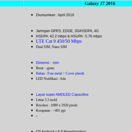
Galaxy J7 2016
Diumumkan : April 2016
Jaringan GPRS, EDGE, 3G/HSDPA, 4G
HSDPA: 42.2 mbps & HSUPA : 5.76 mbps
LTE Cat 9 450/50 Mbps
Dual SIM, Nano SIM
Dimensi : -mm
Berat : -gram
Bahan : Frae metal + Cover plastik
LED Notifikasi : Ada
Layar super AMOLED Capacitive
Lebar 5.5 inchI
Resolusi : 1080 x 1920 pixels
Kerapatan : ~401 ppi
-
OS Android v 6.0 Maeshmallow