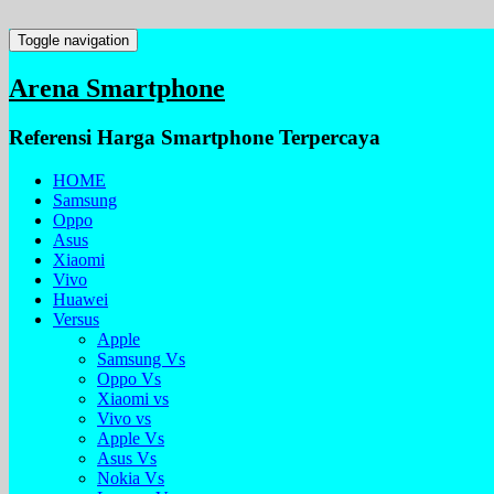
Toggle navigation
Arena Smartphone
Referensi Harga Smartphone Terpercaya
HOME
Samsung
Oppo
Asus
Xiaomi
Vivo
Huawei
Versus
Apple
Samsung Vs
Oppo Vs
Xiaomi vs
Vivo vs
Apple Vs
Asus Vs
Nokia Vs