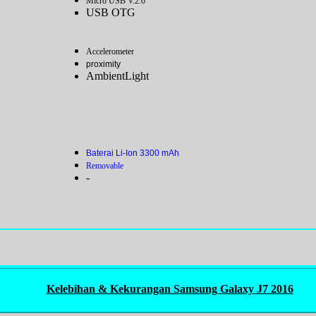
Micro USB V.2.0
USB OTG
Accelerometer
proximity
AmbientLight
Baterai Li-Ion 3300 mAh
Removable
-
Kelebihan & Kekurangan Samsung Galaxy J7 2016