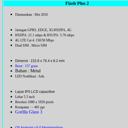
Flash Plus 2
Diumumkan : Mei 2016
Jaringan GPRS, EDGE, 3G/HSDPA, 4G
HSDPA: 21.1 mbps & HSUPA: 5.76 mbps
4G LTE Cat 4: 150/50 Mbps
Dual SIM , Micro SIM
Dimensi : 152.6 x
76.4
x 8.2 mm
Berat : 157 gram
Bahan : Metal
LED Notifikasi : Ada
Layar IPS LCD capacitive
Lebar 5.5 inch
Resolusi 1080 x 1920 pixels
Kerapatan : ~ 401 ppi
Gorilla Glass 3
OS Android v 6.0 Marshmallow