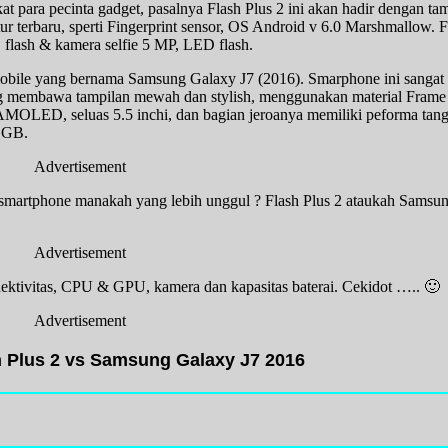
at para pecinta gadget, pasalnya Flash Plus 2 ini akan hadir dengan t
fitur terbaru, sperti Fingerprint sensor, OS Android v 6.0 Marshmallow. F
flash & kamera selfie 5 MP, LED flash.
mobile yang bernama Samsung Galaxy J7 (2016). Smarphone ini sangat 
ang membawa tampilan mewah dan stylish, menggunakan material Frame
 AMOLED, seluas 5.5 inchi, dan bagian jeroanya memiliki peforma ta
 GB.
Advertisement
, smartphone manakah yang lebih unggul ? Flash Plus 2 ataukah Samsu
Advertisement
onektivitas, CPU & GPU, kamera dan kapasitas baterai. Cekidot ….. 🙂
Advertisement
h Plus 2 vs Samsung Galaxy J7 2016