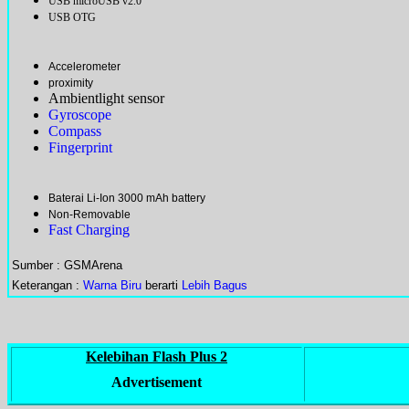
USB microUSB v2.0
USB OTG
Accelerometer
proximity
Ambientlight sensor
Gyroscope
Compass
Fingerprint
Baterai Li-Ion 3000 mAh battery
Non-Removable
Fast Charging
Sumber : GSMArena
Keterangan :
Warna Biru
berarti
Lebih Bagus
Kelebihan Flash Plus 2
Advertisement