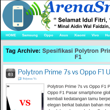
HOME
Samsung
Oppo
Asus
Xiaomi
Vivo
Hu
Tag Archive:
Spesifikasi Polytron Pr
F1
Polytron Prime 7s vs Oppo F1 
NOV
03
Polytron Vs
Polytron Prime 7s vs Oppo F1 P
Oppo F1 Pasar smartphone globa
kembali kedatangan tamu berp
elegan berkat balutan bahan me