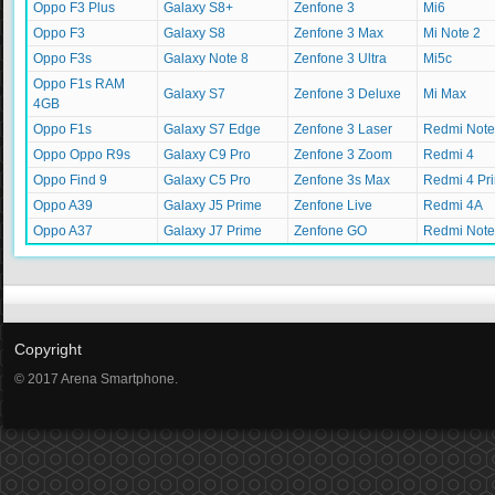
Oppo F3 Plus
Galaxy S8+
Zenfone 3
Mi6
Oppo F3
Galaxy S8
Zenfone 3 Max
Mi Note 2
Oppo F3s
Galaxy Note 8
Zenfone 3 Ultra
Mi5c
Oppo F1s RAM
Galaxy S7
Zenfone 3 Deluxe
Mi Max
4GB
Oppo F1s
Galaxy S7 Edge
Zenfone 3 Laser
Redmi Note
Oppo Oppo R9s
Galaxy C9 Pro
Zenfone 3 Zoom
Redmi 4
Oppo Find 9
Galaxy C5 Pro
Zenfone 3s Max
Redmi 4 Pr
Oppo A39
Galaxy J5 Prime
Zenfone Live
Redmi 4A
Oppo A37
Galaxy J7 Prime
Zenfone GO
Redmi Note
Copyright
© 2017 Arena Smartphone.