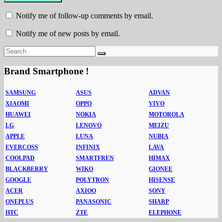
Notify me of follow-up comments by email.
Notify me of new posts by email.
Brand Smartphone !
SAMSUNG
ASUS
ADVAN
XIAOMI
OPPO
VIVO
HUAWEI
NOKIA
MOTOROLA
LG
LENOVO
MEIZU
APPLE
LUNA
NUBIA
EVERCOSS
INFINIX
LAVA
COOLPAD
SMARTFREN
HIMAX
BLACKBERRY
WIKO
GIONEE
GOOGLE
POLYTRON
HISENSE
ACER
AXIOO
SONY
ONEPLUS
PANASONIC
SHARP
HTC
ZTE
ELEPHONE