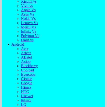
Xiaomi vs
Vivo vs
Apple Vs
Asus Vs
Nokia Vs
Lenovo Vs
Meizu Vs
Infinix Vs
Polytron Vs
Flash vs
Android
Acer
Advan
Alcatel
Axioo
Blackberry
Coolpad
Evercoos
Gionee
Google
Himax
HTC
Huawei
Infinix
LG