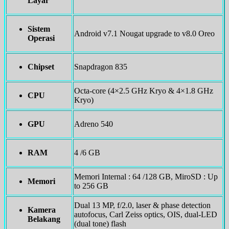
Layar
Sistem
Android v7.1 Nougat upgrade to v8.0 Oreo
Operasi
Chipset
Snapdragon 835
Octa-core (4×2.5 GHz Kryo & 4×1.8 GHz
CPU
Kryo)
GPU
Adreno 540
RAM
4 /6 GB
Memori Internal : 64 /128 GB, MiroSD : Up
Memori
to 256 GB
Dual 13 MP, f/2.0, laser & phase detection
Kamera
autofocus, Carl Zeiss optics, OIS, dual-LED
Belakang
(dual tone) flash