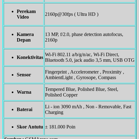
Perekam
2160p@30fps ( Ultra HD )
Video
Kamera
13 MP, f/2.0, phase detection autofocus,
Depan
2160p
Wi-Fi 802.11 a/b/g/n/ac, Wi-Fi Direct,
Konektivitas
Bluetooth 5.0, jack audio 3,5 mm, USB OTG
Fingerprint , Accelerometer , Proximity ,
Sensor
AmbientLight , Gyrosope, Compass
Tempered Blue, Polished Blue, Steel,
Warna
Polished Copper
Li - ion 3090 mAh , Non - Removable, Fast
Baterai
Charging
Skor Antutu
± 181.000 Poin