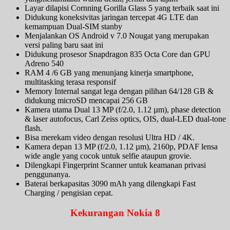
Layar dilapisi Cornning Gorilla Glass 5 yang terbaik saat ini
Didukung koneksivitas jaringan tercepat 4G LTE dan
kemampuan Dual-SIM stanby
Menjalankan OS Android v 7.0 Nougat yang merupakan
versi paling baru saat ini
Didukung prosesor Snapdragon 835 Octa Core dan GPU
Adreno 540
RAM 4 /6 GB yang menunjang kinerja smartphone,
multitasking terasa responsif
Memory Internal sangat lega dengan pilihan 64/128 GB &
didukung microSD mencapai 256 GB
Kamera utama Dual 13 MP (f/2.0, 1.12 µm), phase detection
& laser autofocus, Carl Zeiss optics, OIS, dual-LED dual-tone
flash.
Bisa merekam video dengan resolusi Ultra HD / 4K.
Kamera depan 13 MP (f/2.0, 1.12 µm), 2160p, PDAF lensa
wide angle yang cocok untuk selfie ataupun grovie.
Dilengkapi Fingerprint Scanner untuk keamanan privasi
penggunanya.
Baterai berkapasitas 3090 mAh yang dilengkapi Fast
Charging / pengisian cepat.
Kekurangan Nokia 8