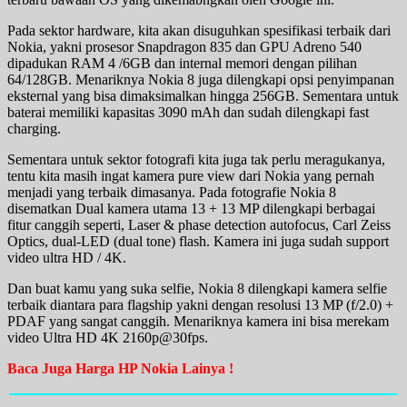
Pada sektor hardware, kita akan disuguhkan spesifikasi terbaik dari
Nokia, yakni prosesor Snapdragon 835 dan GPU Adreno 540
dipadukan RAM 4 /6GB dan internal memori dengan pilihan
64/128GB. Menariknya Nokia 8 juga dilengkapi opsi penyimpanan
eksternal yang bisa dimaksimalkan hingga 256GB. Sementara untuk
baterai memiliki kapasitas 3090 mAh dan sudah dilengkapi fast
charging.
Sementara untuk sektor fotografi kita juga tak perlu meragukanya,
tentu kita masih ingat kamera pure view dari Nokia yang pernah
menjadi yang terbaik dimasanya. Pada fotografie Nokia 8
disematkan Dual kamera utama 13 + 13 MP dilengkapi berbagai
fitur canggih seperti, Laser & phase detection autofocus, Carl Zeiss
Optics, dual-LED (dual tone) flash. Kamera ini juga sudah support
video ultra HD / 4K.
Dan buat kamu yang suka selfie, Nokia 8 dilengkapi kamera selfie
terbaik diantara para flagship yakni dengan resolusi 13 MP (f/2.0) +
PDAF yang sangat canggih. Menariknya kamera ini bisa merekam
video Ultra HD 4K 2160p@30fps.
Baca Juga Harga HP Nokia Lainya !