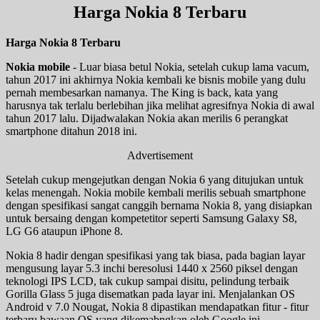
Harga Nokia 8 Terbaru
Harga Nokia 8 Terbaru
Nokia mobile
- Luar biasa betul Nokia, setelah cukup lama vacum,
tahun 2017 ini akhirnya Nokia kembali ke bisnis mobile yang dulu
pernah membesarkan namanya. The King is back, kata yang
harusnya tak terlalu berlebihan jika melihat agresifnya Nokia di awal
tahun 2017 lalu. Dijadwalakan Nokia akan merilis 6 perangkat
smartphone ditahun 2018 ini.
Advertisement
Setelah cukup mengejutkan dengan Nokia 6 yang ditujukan untuk
kelas menengah. Nokia mobile kembali merilis sebuah smartphone
dengan spesifikasi sangat canggih bernama Nokia 8, yang disiapkan
untuk bersaing dengan kompetetitor seperti Samsung Galaxy S8,
LG G6 ataupun iPhone 8.
Nokia 8 hadir dengan spesifikasi yang tak biasa, pada bagian layar
mengusung layar 5.3 inchi beresolusi 1440 x 2560 piksel dengan
teknologi IPS LCD, tak cukup sampai disitu, pelindung terbaik
Gorilla Glass 5 juga disematkan pada layar ini. Menjalankan OS
Android v 7.0 Nougat, Nokia 8 dipastikan mendapatkan fitur - fitur
terbaru bawaan OS yang dikemabngkan oleh Google ini.