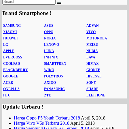
Brand Smartphone !
SAMSUNG
ASUS
ADVAN
XIAOMI
OPPO
VIVO
HUAWEI
NOKIA
MOTOROLA
LG
LENOVO
MEIZU
APPLE
LUNA
NUBIA
EVERCOSS
INFINIX
LAVA
COOLPAD
SMARTFREN
HIMAX
BLACKBERRY
WIKO
GIONEE
GOOGLE
POLYTRON
HISENSE
ACER
AXIOO
SONY
ONEPLUS
PANASONIC
SHARP
HTC
ZTE
ELEPHONE
Update Terbaru !
Harga Oppo F5 Youth Terbaru 2018
April 5, 2018
Harga Vivo V5s Terbaru 2018
April 5, 2018
Harga Samsung Galaxy S7 Terbaru 2018
April 5, 2018