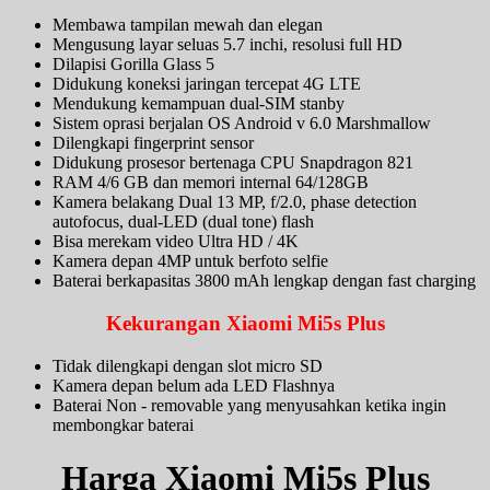
Membawa tampilan mewah dan elegan
Mengusung layar seluas 5.7 inchi, resolusi full HD
Dilapisi Gorilla Glass 5
Didukung koneksi jaringan tercepat 4G LTE
Mendukung kemampuan dual-SIM stanby
Sistem oprasi berjalan OS Android v 6.0 Marshmallow
Dilengkapi fingerprint sensor
Didukung prosesor bertenaga CPU Snapdragon 821
RAM 4/6 GB dan memori internal 64/128GB
Kamera belakang Dual 13 MP, f/2.0, phase detection
autofocus, dual-LED (dual tone) flash
Bisa merekam video Ultra HD / 4K
Kamera depan 4MP untuk berfoto selfie
Baterai berkapasitas 3800 mAh lengkap dengan fast charging
Kekurangan Xiaomi Mi5s Plus
Tidak dilengkapi dengan slot micro SD
Kamera depan belum ada LED Flashnya
Baterai Non - removable yang menyusahkan ketika ingin
membongkar baterai
Harga Xiaomi Mi5s Plus