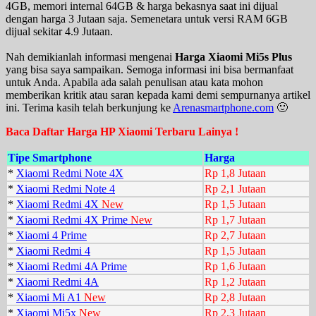
4GB, memori internal 64GB & harga bekasnya saat ini dijual
dengan harga 3 Jutaan saja. Semenetara untuk versi RAM 6GB
dijual sekitar 4.9 Jutaan.
Nah demikianlah informasi mengenai
Harga Xiaomi Mi5s Plus
yang bisa saya sampaikan. Semoga informasi ini bisa bermanfaat
untuk Anda. Apabila ada salah penulisan atau kata mohon
memberikan kritik atau saran kepada kami demi sempurnanya artikel
ini. Terima kasih telah berkunjung ke
Arenasmartphone.com
🙂
Baca Daftar Harga HP Xiaomi Terbaru Lainya !
Tipe Smartphone
Harga
*
Xiaomi Redmi Note 4X
Rp 1,8 Jutaan
*
Xiaomi Redmi Note 4
Rp 2,1 Jutaan
*
Xiaomi Redmi 4X
New
Rp 1,5 Jutaan
*
Xiaomi Redmi 4X Prime
New
Rp 1,7 Jutaan
*
Xiaomi 4 Prime
Rp 2,7 Jutaan
*
Xiaomi Redmi 4
Rp 1,5 Jutaan
*
Xiaomi Redmi 4A Prime
Rp 1,6 Jutaan
*
Xiaomi Redmi 4A
Rp 1,2 Jutaan
*
Xiaomi Mi A1
New
Rp 2,8 Jutaan
*
Xiaomi Mi5x
New
Rp 2,3 Jutaan