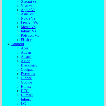
Xiaomi vs
Vivo vs
Apple Vs
Asus Vs
Nokia Vs
Lenovo Vs
Meizu Vs
Infinix Vs
Polytron Vs
Flash vs
Android
Acer
Advan
Alcatel
Axioo
Blackberry
Coolpad
Evercoos
Gionee
Google
Himax
HTC
Huawei
Infinix
LG