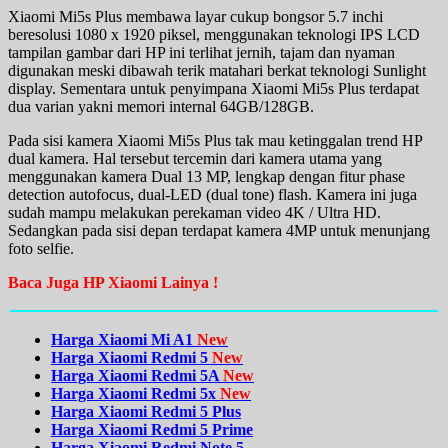
Xiaomi Mi5s Plus membawa layar cukup bongsor 5.7 inchi
beresolusi 1080 x 1920 piksel, menggunakan teknologi IPS LCD
tampilan gambar dari HP ini terlihat jernih, tajam dan nyaman
digunakan meski dibawah terik matahari berkat teknologi Sunlight
display. Sementara untuk penyimpana Xiaomi Mi5s Plus terdapat
dua varian yakni memori internal 64GB/128GB.
Pada sisi kamera Xiaomi Mi5s Plus tak mau ketinggalan trend HP
dual kamera. Hal tersebut tercemin dari kamera utama yang
menggunakan kamera Dual 13 MP, lengkap dengan fitur phase
detection autofocus, dual-LED (dual tone) flash. Kamera ini juga
sudah mampu melakukan perekaman video 4K / Ultra HD.
Sedangkan pada sisi depan terdapat kamera 4MP untuk menunjang
foto selfie.
Baca Juga HP Xiaomi Lainya !
Harga Xiaomi Mi A1
New
Harga Xiaomi Redmi 5
New
Harga Xiaomi Redmi 5A
New
Harga Xiaomi Redmi 5x
New
Harga Xiaomi Redmi 5 Plus
Harga Xiaomi Redmi 5 Prime
Harga Xiaomi Redmi Note 5