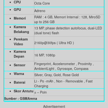
CPU
Octa Core
GPU
Adreno
RAM : 4 GB, Memori Internal : 128, MiroSD
Memori
up to 256 GB
Kamera
13 MP, phase detection autofocus, dual-LED
Belakang
(dual tone) flash
Perekam
2160p@30fps ( Ultra HD )
Video
Kamera
16 MP, 1080p
Depan
Fingerprint, Accelerometer , Proximity ,
Sensor
AmbientLight , Gyrosope, Compass
Warna
Silver, Gray, Gold, Rose Gold
Li - Po -mAh , Non - Removable , Fast
Baterai
Charging
Skor Antutu
± – Poin
Sumber : GSMArena
Advertisement