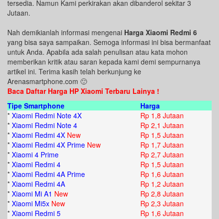
tersedia. Namun Kami perkirakan akan dibanderol sekitar 3
Jutaan.
Nah demikianlah informasi mengenai
Harga Xiaomi Redmi 6
yang bisa saya sampaikan. Semoga informasi ini bisa bermanfaat
untuk Anda. Apabila ada salah penulisan atau kata mohon
memberikan kritik atau saran kepada kami demi sempurnanya
artikel ini. Terima kasih telah berkunjung ke
Arenasmartphone.com 🙂
Baca Daftar Harga HP Xiaomi Terbaru Lainya !
Tipe Smartphone
Harga
*
Xiaomi Redmi Note 4X
Rp 1,8 Jutaan
*
Xiaomi Redmi Note 4
Rp 2,1 Jutaan
*
Xiaomi Redmi 4X
New
Rp 1,5 Jutaan
*
Xiaomi Redmi 4X Prime
New
Rp 1,7 Jutaan
*
Xiaomi 4 Prime
Rp 2,7 Jutaan
*
Xiaomi Redmi 4
Rp 1,5 Jutaan
*
Xiaomi Redmi 4A Prime
Rp 1,6 Jutaan
*
Xiaomi Redmi 4A
Rp 1,2 Jutaan
*
Xiaomi Mi A1
New
Rp 2,8 Jutaan
*
Xiaomi Mi5x
New
Rp 2,3 Jutaan
*
Xiaomi Redmi 5
Rp 1,6 Jutaan