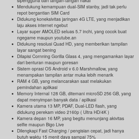
sipengguna dari tangan-tangan nakal
Mendukung kemampuan dual-SIM stanby, jadi tak perlu
repot bergantian SIM Card
Didukung koneksivitas jaringan 4G LTE, yang menjadikan
laju akses internet ngebut
Layar super AMOLED seluas 5.7 inchi, yang cocok buat
ngegame maupun youtube.an
Didukung resolusi Quad HD, yang memberikan tampilan
layar sangat bening
Dilapisi Cornning Gorilla Glass 4, yang mengamankan layar
dari benturan maupun goresan
Sistem oprasi OS Android v 6.0 Marshmallow, yang
menampakan tampilan antar muka lebih menarik
RAM 4 GB, yang melancarakan saat melakukan
pemindahan aplikasi
Memory Internal 128 GB, ditemani microSD 256 GB, yang
dapat menyimpan banyak data / aplikasi
Kamera utama 13 MP, PDAF, Dual-LED flash, yang
didukung perekam video 2160p ( Ultra HD/4K )
Kamera depan 16 MP, yang begitu menunjang akivitas
selfie maupun Bigo Live
Dilengkapi Fast Charging / pengisian cepat, jadi hanya
butuh waktu 15 menit daya sampai 75%