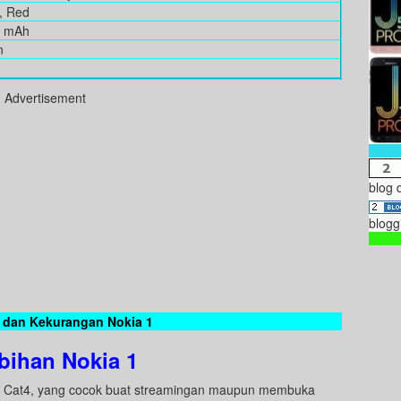
r, Red
0 mAh
n
Advertisement
blog 
blogg
 dan Kekurangan Nokia 1
bihan Nokia 1
LTE Cat4, yang cocok buat streamingan maupun membuka