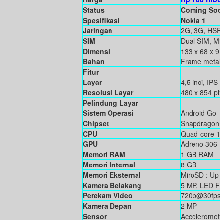
Status
Coming So
Spesifikasi
Nokia 1
Jaringan
2G, 3G, HS
SIM
Dual SIM, Mi
Dimensi
133 x 68 x 
Bahan
Frame metal 
Fitur
-
Layar
4,5 inci, IP
Resolusi Layar
480 x 854 pi
Pelindung Layar
-
Sistem Operasi
Android Go
Chipset
Snapdragon
CPU
Quad-core 
GPU
Adreno 306
Memori RAM
1 GB RAM
Memori Internal
8 GB
Memori Eksternal
MiroSD : Up
Kamera Belakang
5 MP, LED F
Perekam Video
720p@30fp
Kamera Depan
2 MP
Sensor
Acceleromete