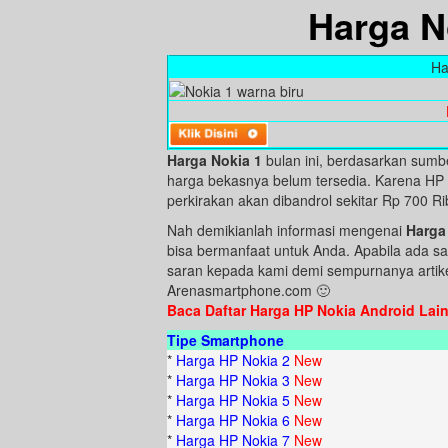
Harga N
Ha
Harga Nokia 1
bulan ini, berdasarkan sumbe
harga bekasnya belum tersedia. Karena HP i
perkirakan akan dibandrol sekitar Rp 700 R
Nah demikianlah informasi mengenai
Harga
bisa bermanfaat untuk Anda. Apabila ada sa
saran kepada kami demi sempurnanya artikel
Arenasmartphone.com 🙂
Baca Daftar Harga HP Nokia Android Lain
Tipe Smartphone
*
Harga HP Nokia 2
New
*
Harga HP Nokia 3
New
*
Harga HP Nokia 5
New
*
Harga HP Nokia 6
New
*
Harga HP Nokia 7
New