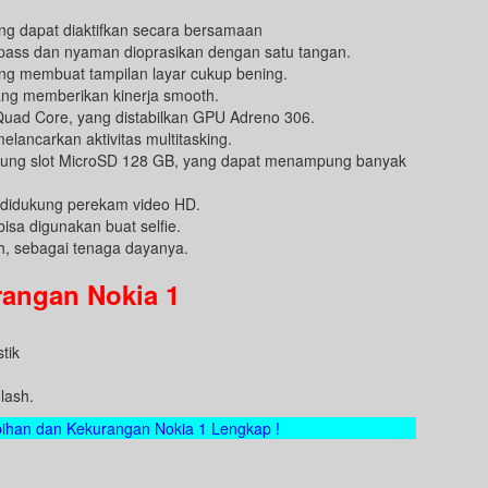
 dapat diaktifkan secara bersamaan
g pass dan nyaman dioprasikan dengan satu tangan.
ang membuat tampilan layar cukup bening.
ng memberikan kinerja smooth.
uad Core, yang distabilkan GPU Adreno 306.
ancarkan aktivitas multitasking.
ukung slot MicroSD 128 GB, yang dapat menampung banyak
 didukung perekam video HD.
sa digunakan buat selfie.
h, sebagai tenaga dayanya.
angan Nokia 1
tik
lash.
ebihan dan Kekurangan Nokia 1 Lengkap !