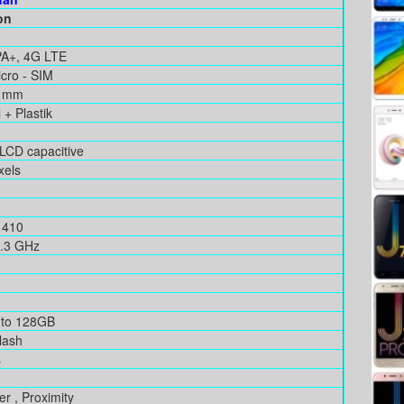
on
PA+, 4G LTE
cro - SIM
9 mm
+ Plastik
S LCD capacitive
xels
 410
1.3 GHz
 to 128GB
lash
s
r , Proximity