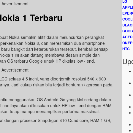
LG
Advertisement
APPL
EVER
okia 1 Terbaru
COOL
BLAC
GOOG
buat Nokia
semakin aktif dalam meluncurkan perangkat -
ACER
mperkenalkan Nokia 8, dan meresmikan dua smartphone
ONEP
g baru bangkit dari keterpurukan tersebut, kembali bersiap
HTC
 Nokia 1 ini akan datang membawa desain simple dan
Upd
n OS terbaru Google untuk HP dikelas low - end.
Advertisement
D seluas 4,5 inchi, yang diperjernih resolusi 540 x 960
rnya. Jadi cukup riskan bila terjadi benturan / goresan pada
a yaitu menggunakan OS Android Go yang kini sedang dalam
 nantinya akan dikusukan untuk HP low - end dengan RAM
akan tetap mampu menampilkan performa maksimal.
agai dengan prosesor Snapdrgon 410 Quad core, RAM 1 GB,