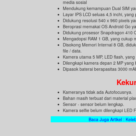
media sosial
Mendukung kemampuan Dual SIM yang
Layar IPS LCD seluas 4,5 inchi, yan
Didukung resolusi 540 x 960 pixels y
Beroprasi memakai OS Android Go ya
Didukung prosesor Snapdragon 410 Q
Mengadopsi RAM 1 GB, yang cukup mel
Disokong Memori Internal 8 GB, did
file / data.
Kamera utama 5 MP, LED flash, yang
Dilengkapi kamera depan 2 MP yang bi
Dipasok baterai berapasitas 3000 mA
Kekur
Kameranya tidak ada Autofocusnya.
Bahan masih terbuat dari material plas
Sensor - sensor belum lengkap.
Kamera selfie belum dilengkapi LED F
Baca Juga Artikel : Kel