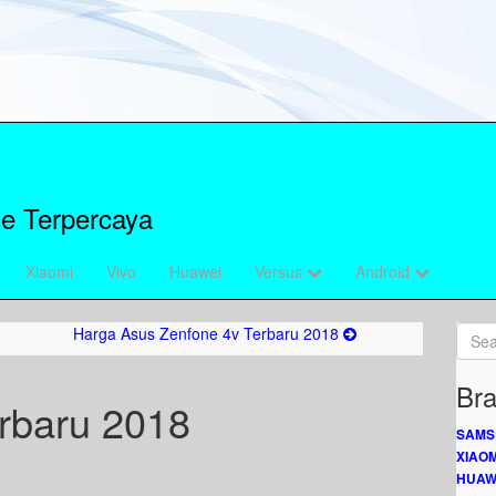
e Terpercaya
Xiaomi
Vivo
Huawei
Versus
Android
Harga Asus Zenfone 4v Terbaru 2018
Bra
rbaru 2018
SAMS
XIAOM
HUAW