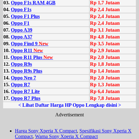
03.
Oppo F1s RAM 4GB
Rp 1,7 Jutaan
04.
Oppo F1s
Rp 2,4 Jutaan
05.
Oppo F1 Plus
Rp 2,4 Jutaan
06.
Oppo F1
Rp 2,4 Jutaan
07.
Oppo A39
Rp 3,1 Jutaan
08.
Oppo A37
Rp 4,8 Jutaan
09.
Oppo Find 9
New
Rp 3,5 Jutaan
10.
Oppo R11
New
Rp 2,9 Jutaan
11.
Oppo R11 Plus
New
Rp 2,0 Jutaan
12.
Oppo R9s
Rp 1,8 Jutaan
13.
Oppo R9s Plus
Rp 1,4 Jutaan
14.
Oppo Neo 7
Rp 2,0 Jutaan
15.
Oppo R7
Rp 1,3 Jutaan
16.
Oppo R7 Lite
Rp 6,4 Jutaan
17.
Oppo R7 Plus
Rp 7,8 Jutaan
< Lihat Daftar Harga HP Oppo Lengkap disini >
Advertisement
Harga Sony Xperia X Compact
,
Spesifikasi Sony Xperia X
Compact
,
Warna Sony Xperia X Compact