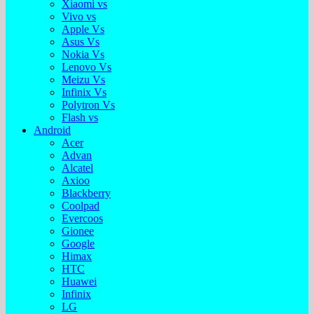
Xiaomi vs
Vivo vs
Apple Vs
Asus Vs
Nokia Vs
Lenovo Vs
Meizu Vs
Infinix Vs
Polytron Vs
Flash vs
Android
Acer
Advan
Alcatel
Axioo
Blackberry
Coolpad
Evercoos
Gionee
Google
Himax
HTC
Huawei
Infinix
LG