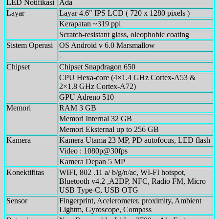
LED Notifikasi
Ada
Layar
Layar 4.6″ IPS LCD ( 720 x 1280 pixels )
Kerapatan ~319 ppi
Scratch-resistant glass, oleophobic coating
Sistem Operasi
OS Android v 6.0 Marsmallow
-
Chipset
Chipset Snapdragon 650
CPU Hexa-core (4×1.4 GHz Cortex-A53 &
2×1.8 GHz Cortex-A72)
GPU Adreno 510
Memori
RAM 3 GB
Memori Internal 32 GB
Memori Eksternal up to 256 GB
Kamera
Kamera Utama 23 MP, PD autofocus, LED flash
Video : 1080p@30fps
Kamera Depan 5 MP
Konektifitas
WIFI, 802 .11 a/ b/g/n/ac, WI-FI hotspot,
Bluetooth v4.2 ,A2DP, NFC, Radio FM, Micro
USB Type-C, USB OTG
Sensor
Fingerprint, Acelerometer, proximity, Ambient
Lightm, Gyroscope, Compass