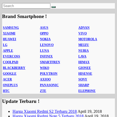
Brand Smartphone !
SAMSUNG
ASUS
ADVAN
XIAOMI
OPPO
VIVO
HUAWEI
NOKIA
MOTOROLA
LG
LENOVO
MEIZU
APPLE
LUNA
NUBIA
EVERCOSS
INFINIX
LAVA
COOLPAD
SMARTFREN
HIMAX
BLACKBERRY
WIKO
GIONEE
GOOGLE
POLYTRON
HISENSE
ACER
AXIOO
SONY
ONEPLUS
PANASONIC
SHARP
HTC
ZTE
ELEPHONE
Update Terbaru !
Harga Xiaomi Redmi S2 Terbaru 2018
April 19, 2018
Harga Xiaomi Redmi Note 5 Terbaru 2018
April 19, 2018