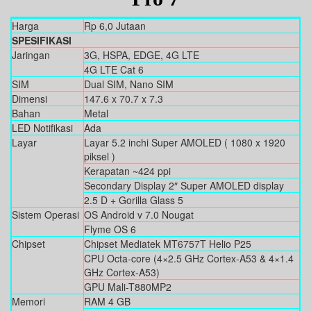
Harga
Rp 6,0 Jutaan
SPESIFIKASI
Jaringan
3G, HSPA, EDGE, 4G LTE
4G LTE Cat 6
SIM
Dual SIM, Nano SIM
Dimensi
147.6 x 70.7 x 7.3
Bahan
Metal
LED Notifikasi
Ada
Layar
Layar 5.2 inchi Super AMOLED ( 1080 x 1920
piksel )
Kerapatan ~424 ppi
Secondary Display 2″ Super AMOLED display
2.5 D + Gorilla Glass 5
Sistem Operasi
OS Android v 7.0 Nougat
Flyme OS 6
Chipset
Chipset Mediatek MT6757T Helio P25
CPU Octa-core (4×2.5 GHz Cortex-A53 & 4×1.4
GHz Cortex-A53)
GPU Mali-T880MP2
Memori
RAM 4 GB