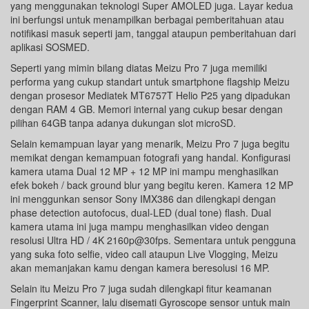
yang menggunakan teknologi Super AMOLED juga. Layar kedua
ini berfungsi untuk menampilkan berbagai pemberitahuan atau
notifikasi masuk seperti jam, tanggal ataupun pemberitahuan dari
aplikasi SOSMED.
Seperti yang mimin bilang diatas Meizu Pro 7 juga memiliki
performa yang cukup standart untuk smartphone flagship Meizu
dengan prosesor Mediatek MT6757T Helio P25 yang dipadukan
dengan RAM 4 GB. Memori internal yang cukup besar dengan
pilihan 64GB tanpa adanya dukungan slot microSD.
Selain kemampuan layar yang menarik, Meizu Pro 7 juga begitu
memikat dengan kemampuan fotografi yang handal. Konfigurasi
kamera utama Dual 12 MP + 12 MP ini mampu menghasilkan
efek bokeh / back ground blur yang begitu keren. Kamera 12 MP
ini menggunkan sensor Sony IMX386 dan dilengkapi dengan
phase detection autofocus, dual-LED (dual tone) flash. Dual
kamera utama ini juga mampu menghasilkan video dengan
resolusi Ultra HD / 4K 2160p@30fps. Sementara untuk pengguna
yang suka foto selfie, video call ataupun Live Vlogging, Meizu
akan memanjakan kamu dengan kamera beresolusi 16 MP.
Selain itu Meizu Pro 7 juga sudah dilengkapi fitur keamanan
Fingerprint Scanner, lalu disemati Gyroscope sensor untuk main