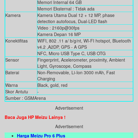
Memori Internal 64 GB
Memori Eksternal : Tidak ada
Kamera
Kamera Utama Dual 12 + 12 MP, phase
detection autofocus, Dual-LED flash
Video : 2160p@30fps
Kamera Depan 16 MP
Konektifitas
WIFI, 802 .11 a/ b/g/nt, WI-FI hotspot, Bluetooth
v4.2 ,A2DP, GPS - A GPS
NFC, Micro USB Type C, USB OTG
Sensor
Fingerprint, Acelerometer, proximity, Ambient
Light, Gyroscope, Compass
Baterai
Non-Removable, Li-Ion 3000 mAh, Fast
Charging
Warna
Black, gold, red
Skor Antutu
-
Sumber : GSMArena
Advertisement
Baca Juga HP Meizu Lainya !
Advertisement
Harga
Meizu Pro 6 Plus