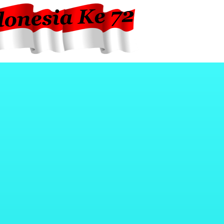
y A5 2018
Galaxy J7+
Xiaomi MiA1
Redmi 5