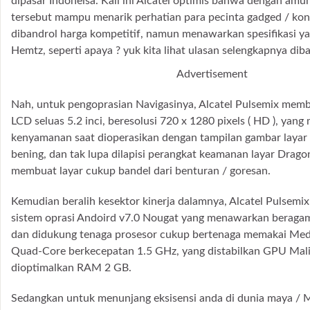
dipasar Indoneisa. Kali ini Alcatel optimis bahwa dengan amun
tersebut mampu menarik perhatian para pecinta gadged / ko
dibandrol harga kompetitif, namun menawarkan spesifikasi 
Hemtz, seperti apaya ? yuk kita lihat ulasan selengkapnya dib
Advertisement
Nah, untuk pengoprasian Navigasinya, Alcatel Pulsemix memb
LCD seluas 5.2 inci, beresolusi 720 x 1280 pixels ( HD ), yan
kenyamanan saat dioperasikan dengan tampilan gambar layar 
bening, dan tak lupa dilapisi perangkat keamanan layar Dragon
membuat layar cukup bandel dari benturan / goresan.
Kemudian beralih kesektor kinerja dalamnya, Alcatel Pulsemi
sistem oprasi Andoird v7.0 Nougat yang menawarkan beragam 
dan didukung tenaga prosesor cukup bertenaga memakai Me
Quad-Core berkecepatan 1.5 GHz, yang distabilkan GPU Mal
dioptimalkan RAM 2 GB.
Sedangkan untuk menunjang eksisensi anda di dunia maya / Me