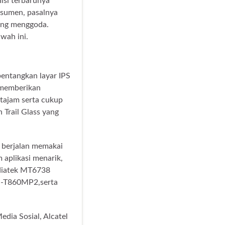
isi terbarunya
nsumen, pasalnya
yang menggoda.
awah ini.
entangkan layar IPS
g memberikan
tajam serta cukup
 Trail Glass yang
x berjalan memakai
aplikasi menarik,
diatek MT6738
i-T860MP2,serta
dia Sosial, Alcatel