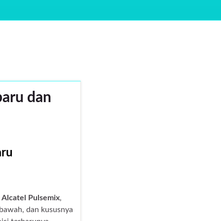
baru dan
aru
a
Alcatel Pulsemix
,
ebawah, dan kususnya