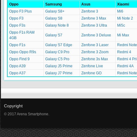
Oppo
Samsung
Asus
Xiaomi
Oppo F3 Plus
Galaxy S8+
Zenfone 3
Mi6
Oppo F3
Galaxy S8
Zenfone 3 Max
Mi Note 2
Oppo F3s
Galaxy Note 8
Zenfone 3 Ultra
Mi5c
Oppo F1s RAM
Galaxy S7
Zenfone 3 Deluxe
Mi Max
4GB
Oppo F1s
Galaxy S7 Edge
Zenfone 3 Laser
Redmi Note
Oppo Oppo R9s
Galaxy C9 Pro
Zenfone 3 Zoom
Redmi 4
Oppo Find 9
Galaxy C5 Pro
Zenfone 3s Max
Redmi 4 Pr
Oppo A39
Galaxy J5 Prime
Zenfone Live
Redmi 4A
Oppo A37
Galaxy J7 Prime
Zenfone GO
Redmi Note
Copyright
© 2017 Arena Smartphone.