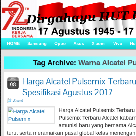
HOME
Samsung
Oppo
Asus
Xiaomi
Vivo
Hu
Tag Archive:
Warna Alcatel P
Harga Alcatel Pulsemix Terbar
AUG
08
Spesifikasi Agustus 2017
Alcatel
Harga Alcatel Pulsemix Terbaru
Pulsemix Terbaru Alcatel kabar
amunisi baru yang bernama Alca
turut serta meramaikan pasal global kelas menenga