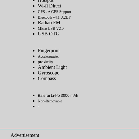
Hotspot
Wi-fi Direct
GPS - A GPS Support
Bluetooth v4.1, A2DP
Radiao FM
Micro USB V2.0
USB OTG
Fingerprint
Accelerometer
proximity
Ambient Light
Gyroscope
Compass
Baterai Li-Po 3000 mAh
Non-Removable
-
Advertisement