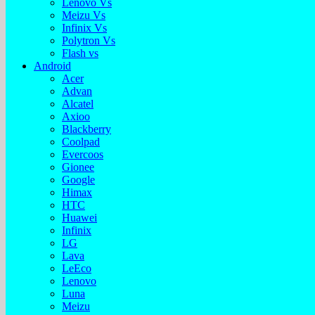
Lenovo Vs
Meizu Vs
Infinix Vs
Polytron Vs
Flash vs
Android
Acer
Advan
Alcatel
Axioo
Blackberry
Coolpad
Evercoos
Gionee
Google
Himax
HTC
Huawei
Infinix
LG
Lava
LeEco
Lenovo
Luna
Meizu