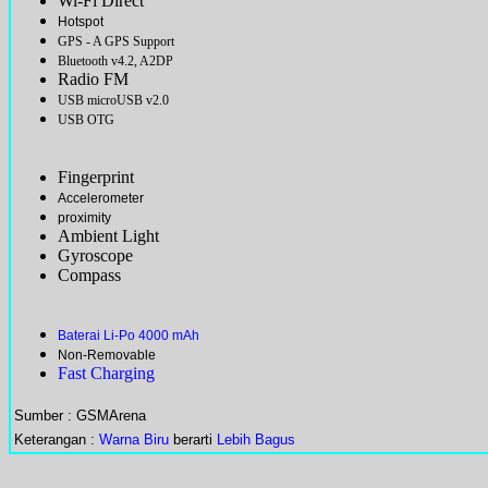
Wi-Fi Direct
Hotspot
GPS - A GPS Support
Bluetooth v4.2, A2DP
Radio FM
USB microUSB v2.0
USB OTG
Fingerprint
Accelerometer
proximity
Ambient Light
Gyroscope
Compass
Baterai Li-Po 4000 mAh
Non-Removable
Fast Charging
Sumber : GSMArena
Keterangan :
Warna Biru
berarti
Lebih Bagus