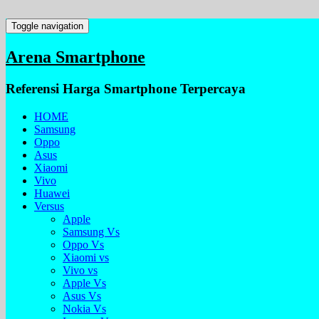
Toggle navigation
Arena Smartphone
Referensi Harga Smartphone Terpercaya
HOME
Samsung
Oppo
Asus
Xiaomi
Vivo
Huawei
Versus
Apple
Samsung Vs
Oppo Vs
Xiaomi vs
Vivo vs
Apple Vs
Asus Vs
Nokia Vs