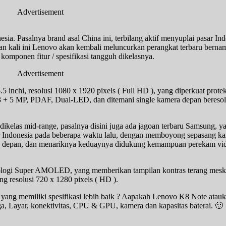
Advertisement
ia. Pasalnya brand asal China ini, terbilang aktif menyuplai pasar In
 Dan kali ini Lenovo akan kembali meluncurkan perangkat terbaru bern
komponen fitur / spesifikasi tangguh dikelasnya.
Advertisement
5 inchi, resolusi 1080 x 1920 pixels ( Full HD ), yang diperkuat prote
 + 5 MP, PDAF, Dual-LED, dan ditemani single kamera depan beresolu
kelas mid-range, pasalnya disini juga ada jagoan terbaru Samsung, 
ar Indonesia pada beberapa waktu lalu, dengan memboyong sepasang ka
an depan, dan menariknya keduaynya didukung kemampuan perekam vi
eknologi Super AMOLED, yang memberikan tampilan kontras terang mes
ung resolusi 720 x 1280 pixels ( HD ).
h yang memiliki spesifikasi lebih baik ? Aapakah Lenovo K8 Note ata
rga, Layar, konektivitas, CPU & GPU, kamera dan kapasitas baterai. 🙂