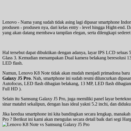
Lenovo - Nama yang sudah tidak asing lagi dipasar smartphone Indones
produsen - produsen nya, dari kelas entry - level hingga Hight-end.
yang akan datang membawa tampilan elegan, serta dilengkapi sederet 
Hal tersebut dapat dibuktikan dengan adanya, layar IPS LCD seluas 5.
Glass 3. Kemudian menampakan Dual kamera belakang beresolusi 13
LED flash.
Namun, Lenovo K8 Note tidak akan mudah menjadi primadona baru di
Galaxy J5 Pro
. Nah, smartphone ini sudah resmi diluncurkan dipas
Autofocus, LED flash dibagian belakang, 13 MP, LED flash dibagi
Full HD ).
Selain itu Samsung Galaxy J5 Pro, juga memiliki panel layar bert
sinar matahri sekalipun, dengan luas ideal yakni 5.2 inchi, dan diduk
Jika keedua smartphone ini kita bandingkan secara lengkap, manaka
Pro ? Berikut ini kami akan mengulas secara detail baik dari segi Ha