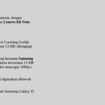
donesia, dengan
ama
Lenovo K8 Note
,
ksi Cornning Gorilla
si 13 MP, dilengkapi
yang bernama
Samsung
mera beresolusi 13 MP,
deo mencapai 1080p (
ki digunakan dibawah
ukah Samsung Galaxy J5