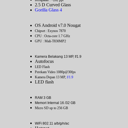
2.5 D Curved Glass
Gorilla Glass 4
OS Android v7.0 Nougat
Chipset : Exynos 7870
CPU : Octa-core 1.7 GHz
GPU : Mali-T830MP2
Kamera Belakang 13 MP, f/1.9
Autofocus
LED Flash
Perekam Video 1080p@30fps
Kamera Depan 13 MP,
f/1.9
LED flash
RAM 3 GB
Memori Internal 16 /32 GB
Micro SD up to 256 GB
WiFi 802.11 a/b/g/n/ac