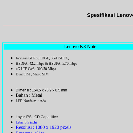
Spesifikasi Leno
Lenovo K8 Note
Jaringan GPRS, EDGE, 3G/HSDPA,
HSDPA: 42,2 mbps & HSUPA: 5.76 mbps
4
G LTE Cat6 : 300/50 Mbps
Dual SIM , Micro SIM
Dimensi :
154.5
x 75.9 x 8.5
mm
Bahan : Metal
LED Notifikasi : Ada
Layar IPS LCD Capacitive
Lebar 5.5 inchi
Resolusi : 1080 x 1920 pixels
Kerapatan : ~401 ppi