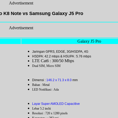
Advertisement
vo K8 Note vs Samsung Galaxy J5 Pro
Advertisement
Galaxy J5 Pro
Jaringan GPRS, EDGE, 3G/HSDPA, 4G
HSDPA: 42.2 mbps & HSUPA : 5.76 mbps
LTE Cat6 : 300/50 Mbps
Dual SIM, Micro SIM
Dimensi :
146.2 x 71.3 x 8.0
mm
Bahan : Metal
LED Notifikasi : Ada
Layar Super AMOLED Capacitive
Lebar 5.2 inchi
Resolusi : 720 x 1280 pixels
Kerapatan : ~282 ppi