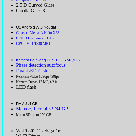
2.5 D Curved Glass
Gorilla Glass 3
OS Android v7.0 Nougat
Chipset : Mediatek Helio X23
CPU : Octa Core 2.3 GHz
GPU : Mali-T880 MP4
Kamera Belakang Dual 13 + 5 MP, f/1.7
Phase detection autofocus
Dual-LED flash
Perekam Video 1080p@30fps
Kamera Depan 13 MP, f/2.0
LED flash
RAM 3 /4 GB
Memory Inernal 32 /64 GB
Micro SD up to 256 GB
Wi-Fi 802.11 a/b/g/n/ac