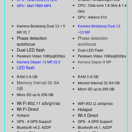
CPU : Octa-core 1.8 GHz & 1.4
GPU : Mali-T880 MP4
GHz
GPU : Adreno 510
Kamera Belakang Dual 13 + 5
Kamera Belakang Dual 13
MP, f/1.7
+13 MP
Phase detection
Phase detection
autofocus
autofocus
Dual-LED flash
Dual-LED Flash
Perekam Video 1080p@30fps
Perekam Video 1080p@30fps
Kamera Depan 13 MP, f/2.0
Kamera Depan 8 MP
LED flash
-
RAM 3 /4 GB
RAM 3 /4 GB
Memory Inernal 32 /64
Memori Internal 32 /64 GB
GB
Micro SD up to 256 GB
Micro SD up to 256 GB
Wi-Fi 802.11 a/b/g/n/ac
WiFi 802.11 a/b/g/n/ac
Wi-Fi Direct
Hotspot
Wi-fi Direct
Hotspot
GPS - A GPS Support
GPS - A GPS Support
Bluetooth v4.2, A2DP
Bluetooth v4.1, A2DP