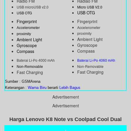
Radio FM
Radiao FM
USB microUSB v2.0
Micro USB V2.0
USB OTG
USB OTG
Fingerprint
Fingerprint
Accelerometer
Accelerometer
proximity
proximity
Ambient Light
Ambient Light
Gyroscope
Gyroscope
Compass
Compass
Baterai Li-Po 4000 mAh
Baterai Li-Po 4060 mAh
Non-Removable
Non-Removable
Fast Charging
Fast Charging
Sumber : GSMArena
Keterangan :
Warna Biru
berarti
Lebih Bagus
Advertisement
Advertisement
Harga Lenovo K8 Note vs Coolpad Cool Dual
.