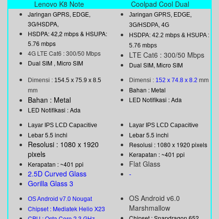
Lenovo K8 Note
Coolpad Cool Dual
Jaringan GPRS, EDGE,
Jaringan GPRS, EDGE,
3G/HSDPA,
3G/HSDPA, 4G
HSDPA: 42,2 mbps & HSUPA:
HSDPA: 42.2 mbps & HSUPA :
5.76 mbps
5.76 mbps
4
G LTE Cat6 : 300/50 Mbps
LTE Cat6 : 300/50 Mbps
Dual SIM , Micro SIM
Dual SIM, Micro SIM
Dimensi :
154.5
x 75.9 x 8.5
Dimensi :
152 x 74.8 x 8.2
mm
Bahan : Metal
mm
Bahan : Metal
LED Notifikasi : Ada
LED Notifikasi : Ada
Layar IPS LCD Capacitive
Layar IPS LCD Capacitive
Lebar 5.5 inchi
Lebar 5.5 inchi
Resolusi : 1080 x 1920
Resolusi : 1080 x 1920 pixels
pixels
Kerapatan : ~401 ppi
Flat Glass
Kerapatan : ~401 ppi
2.5D Curved Glass
-
Gorilla Glass 3
OS Android v6.0
OS Android v7.0 Nougat
Marshmallow
Chipset : Mediatek Helio X23
Chipset : Snapdragon 652
CPU : Octa Core 2.3 GHz