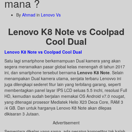
mana ?
By
Ahmad
in
Lenovo Vs
Lenovo K8 Note vs Coolpad
Cool Dual
Lenovo K8 Note vs Coolpad Cool Dual
Satu lagi smartphone berkemampuan Dual kamera yang akan
segera meramaikan pasar global kelas menengah di tahun 2017
ini, dan smartphone tersebut bernama
Lenovo K8 Note
. Selain
menampakan Dual kamera utama, senjata terbaru Lenovvo ini
juga dilengkapi sederet fitur lain yang terbilang garang, seperti
membentagkan panel layar IPS LCD seluas 5.5 inchi, resolusi Full
HD, kemudian sudah berjalan memakai OS Android v7.0 nougat,
yang ditenagai prosesor Mediatek Helio X23 Deca Core, RAM 3
/4 GB. Dan untuk harganya Lenovo K8 Note akan dilepas
dikisaran 3 Jutaan.
Advertisement
Sementara dikelas yang sama, ada pesaing kompetitor tak kalah