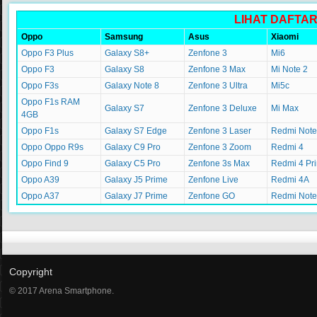
LIHAT DAFTA
Oppo
Samsung
Asus
Xiaomi
Oppo F3 Plus
Galaxy S8+
Zenfone 3
Mi6
Oppo F3
Galaxy S8
Zenfone 3 Max
Mi Note 2
Oppo F3s
Galaxy Note 8
Zenfone 3 Ultra
Mi5c
Oppo F1s RAM
Galaxy S7
Zenfone 3 Deluxe
Mi Max
4GB
Oppo F1s
Galaxy S7 Edge
Zenfone 3 Laser
Redmi Note
Oppo Oppo R9s
Galaxy C9 Pro
Zenfone 3 Zoom
Redmi 4
Oppo Find 9
Galaxy C5 Pro
Zenfone 3s Max
Redmi 4 Pr
Oppo A39
Galaxy J5 Prime
Zenfone Live
Redmi 4A
Oppo A37
Galaxy J7 Prime
Zenfone GO
Redmi Note
Copyright
© 2017 Arena Smartphone.