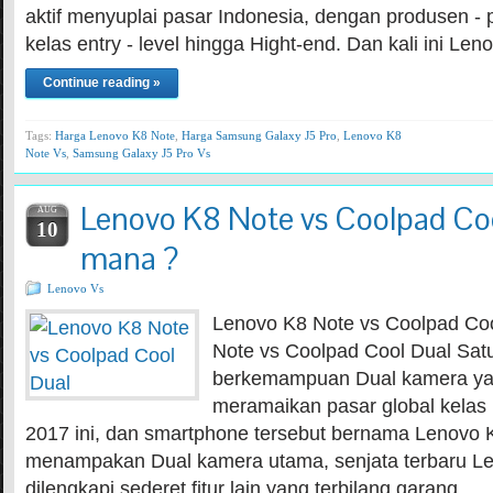
aktif menyuplai pasar Indonesia, dengan produsen - 
kelas entry - level hingga Hight-end. Dan kali ini Le
Continue reading »
Tags:
Harga Lenovo K8 Note
,
Harga Samsung Galaxy J5 Pro
,
Lenovo K8
Note Vs
,
Samsung Galaxy J5 Pro Vs
Lenovo K8 Note vs Coolpad Cool
AUG
10
mana ?
Lenovo Vs
Lenovo K8 Note vs Coolpad Co
Note vs Coolpad Cool Dual Sat
berkemampuan Dual kamera ya
meramaikan pasar global kelas
2017 ini, dan smartphone tersebut bernama Lenovo K
menampakan Dual kamera utama, senjata terbaru Len
dilengkapi sederet fitur lain yang terbilang garang, …